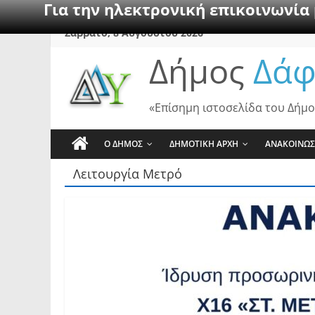
Για την ηλεκτρονική επικοινωνία
Skip
Σάββατο, 8 Αυγούστου 2026
to
Δήμος
Δάφ
content
«Επίσημη ιστοσελίδα του Δήμο
Ο ΔΗΜΟΣ
ΔΗΜΟΤΙΚΗ ΑΡΧΗ
ΑΝΑΚΟΙΝΩΣ
Λειτουργία Μετρό