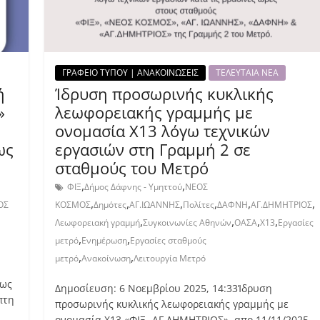
ΓΡΑΦΕΙΟ ΤΥΠΟΥ | ΑΝΑΚΟΙΝΩΣΕΙΣ
ΤΕΛΕΥΤΑΙΑ ΝΕΑ
ή
Ίδρυση προσωρινής κυκλικής
»
λεωφορειακής γραμμής με
ονομασία Χ13 λόγω τεχνικών
ως
εργασιών στη Γραμμή 2 σε
σταθμούς του Μετρό
,
,
ΦΙΞ
Δήμος Δάφνης - Υμηττού
ΝΕΟΣ
,
,
,
,
,
,
ΟΣ
ΚΟΣΜΟΣ
Δημότες
ΑΓ.ΙΩΑΝΝΗΣ
Πολίτες
ΔΑΦΝΗ
ΑΓ.ΔΗΜΗΤΡΙΟΣ
,
,
,
,
Λεωφορειακή γραμμή
Συγκοινωνίες Αθηνών
ΟΑΣΑ
Χ13
Εργασίες
,
,
μετρό
Ενημέρωση
Εργασίες σταθμούς
,
,
μετρό
Ανακοίνωση
Λειτουργία Μετρό
έως
Δημοσίευση: 6 Νοεμβρίου 2025, 14:33Ίδρυση
πτη
προσωρινής κυκλικής λεωφορειακής γραμμής με
ονομασία Χ13 «ΦΙΞ -ΑΓ.ΔΗΜΗΤΡΙΟΣ», απο 11/11/2025