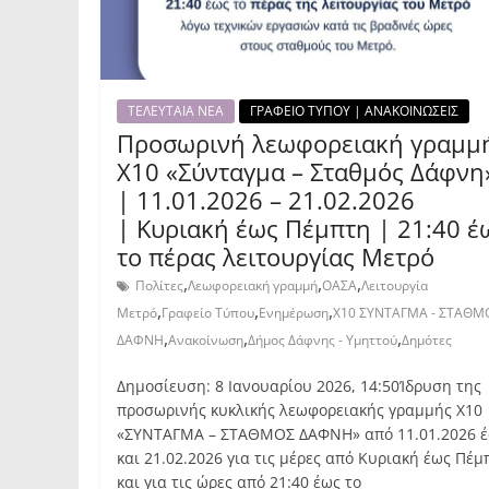
ΤΕΛΕΥΤΑΙΑ ΝΕΑ
ΓΡΑΦΕΙΟ ΤΥΠΟΥ | ΑΝΑΚΟΙΝΩΣΕΙΣ
Προσωρινή λεωφορειακή γραμμ
Χ10 «Σύνταγμα – Σταθμός Δάφνη
| 11.01.2026 – 21.02.2026
| Κυριακή έως Πέμπτη | 21:40 έ
το πέρας λειτουργίας Μετρό
,
,
,
Πολίτες
Λεωφορειακή γραμμή
ΟΑΣΑ
Λειτουργία
,
,
,
Μετρό
Γραφείο Τύπου
Ενημέρωση
Χ10 ΣΥΝΤΑΓΜΑ - ΣΤΑΘΜ
,
,
,
ΔΑΦΝΗ
Ανακοίνωση
Δήμος Δάφνης - Υμηττού
Δημότες
Δημοσίευση: 8 Ιανουαρίου 2026, 14:50Ίδρυση της
προσωρινής κυκλικής λεωφορειακής γραμμής Χ10
«ΣΥΝΤΑΓΜΑ – ΣΤΑΘΜΟΣ ΔΑΦΝΗ» από 11.01.2026 
και 21.02.2026 για τις μέρες από Κυριακή έως Πέμ
και για τις ώρες από 21:40 έως το