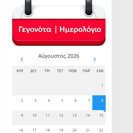
Αύγουστος 2026
ΚΥΡ
ΔΕΥ
ΤΡΊ
ΤΕΤ
ΠΈΜ
ΠΑΡ
ΣΆΒ
1
2
3
4
5
6
7
8
9
10
11
12
13
14
15
16
17
18
19
20
21
22