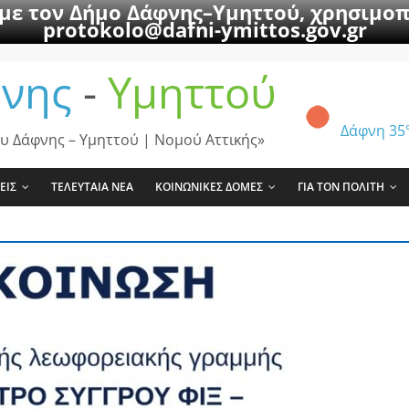
 με τον Δήμο Δάφνης–Υμηττού, χρησιμοπ
protokolo@dafni-ymittos.gov.gr
νης
-
Υμηττού
Δάφνη
35
υ Δάφνης – Υμηττού | Νομού Αττικής»
ΕΙΣ
ΤΕΛΕΥΤΑΙΑ ΝΕΑ
ΚΟΙΝΩΝΙΚΕΣ ΔΟΜΕΣ
ΓΙΑ ΤΟΝ ΠΟΛΙΤΗ