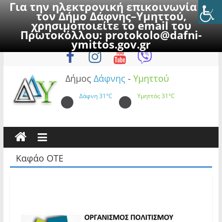
Για την ηλεκτρονική επικοινωνία με
τον Δήμο Δάφνης–Υμηττού,
χρησιμοποιείτε το email του
Πρωτοκόλλου:
protokolo@dafni-
Skip
Σάββατο, 8 Αυγούστου 2026
ymittos.gov.gr
to
content
Δήμος
Δάφνης
-
Υμηττού
Δάφνη
31°C
Υμηττός
31°C
Καφάο ΟΤΕ