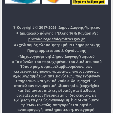
🔰 Copyright © 2017-2026
Δήμος Δάφνης-Υμηττού
📌 Δημαρχείο Δάφνης | Έλλης 16 & Κανάρη 📩 :
protokolo@dafni-ymittos.gov.gr
🔹Σχεδιασμός-Υλοποίηση:
Τμήμα Πληροφορικής
Προγραμματισμού & Οργάνωσης
(Μηχανογράφηση)
Δήμου Δάφνης-Υμηττού
🔸Το σύνολο του περιεχομένου του Διαδικτυακού
Τόπου μας, συμπεριλαμβανομένων, των
κειμένων, ειδήσεων, γραφικών, φωτογραφιών,
σχεδιαγραμμάτων, απεικονίσεων, παρεχόμενων
υπηρεσιών και γενικά κάθε είδους αρχείων,
αποτελούν πνευματική ιδιοκτησία, (copyright)
και διέπονται από τις εθνικές και διεθνείς
διατάξεις περί Πνευματικής Ιδιοκτησίας, με
εξαίρεση τα ρητώς αναγνωρισμένα δικαιώματα
τρίτων.
Συνεπώς, απαγορεύεται ρητά η
αναπαραγωγή, αναδημοσίευση, αντιγραφή,