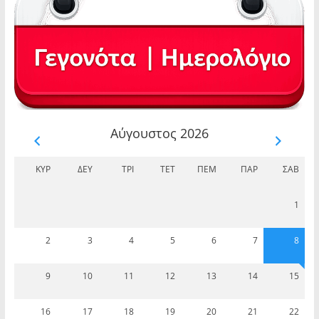
Αύγουστος 2026
ΚΥΡ
ΔΕΥ
ΤΡΊ
ΤΕΤ
ΠΈΜ
ΠΑΡ
ΣΆΒ
1
2
3
4
5
6
7
8
9
10
11
12
13
14
15
16
17
18
19
20
21
22