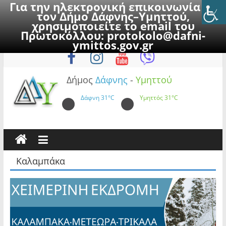
Για την ηλεκτρονική επικοινωνία με
τον Δήμο Δάφνης–Υμηττού,
χρησιμοποιείτε το email του
Πρωτοκόλλου:
protokolo@dafni-
Skip
Σάββατο, 8 Αυγούστου 2026
ymittos.gov.gr
to
content
Δήμος
Δάφνης
-
Υμηττού
Δάφνη
31°C
Υμηττός
31°C
Καλαμπάκα