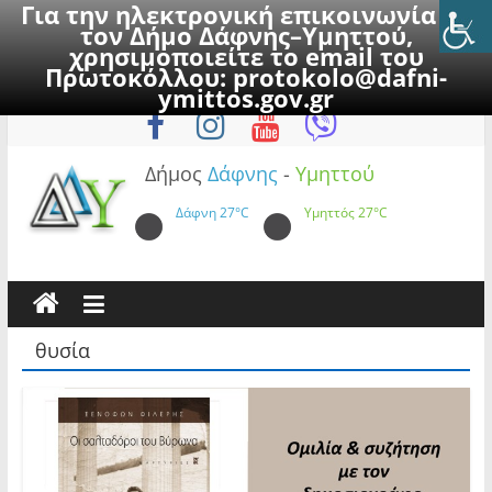
Για την ηλεκτρονική επικοινωνία με
τον Δήμο Δάφνης–Υμηττού,
χρησιμοποιείτε το email του
Πρωτοκόλλου:
protokolo@dafni-
Skip
Παρασκευή, 7 Αυγούστου 2026
ymittos.gov.gr
to
content
Δήμος
Δάφνης
-
Υμηττού
Δάφνη
27°C
Υμηττός
27°C
θυσία