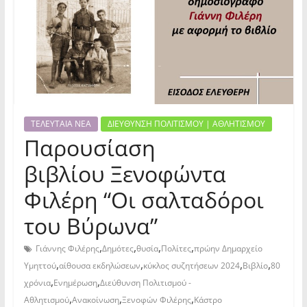
ΤΕΛΕΥΤΑΙΑ ΝΕΑ
ΔΙΕΥΘΥΝΣΗ ΠΟΛΙΤΙΣΜΟΥ | ΑΘΛΗΤΙΣΜΟΥ
Παρουσίαση
βιβλίου Ξενοφώντα
Φιλέρη “Οι σαλταδόροι
του Βύρωνα”
,
,
,
,
Γιάννης Φιλέρης
Δημότες
θυσία
Πολίτες
πρώην Δημαρχείο
,
,
,
,
Υμηττού
αίθουσα εκδηλώσεων
κύκλος συζητήσεων 2024
Βιβλίο
80
,
,
χρόνια
Ενημέρωση
Διεύθυνση Πολιτισμού -
,
,
,
Αθλητισμού
Ανακοίνωση
Ξενοφών Φιλέρης
Κάστρο