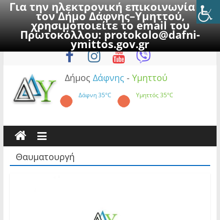
Για την ηλεκτρονική επικοινωνία με
τον Δήμο Δάφνης–Υμηττού,
χρησιμοποιείτε το email του
Πρωτοκόλλου:
protokolo@dafni-
Skip
Σάββατο, 8 Αυγούστου 2026
ymittos.gov.gr
to
content
Δήμος
Δάφνης
-
Υμηττού
Δάφνη
35°C
Υμηττός
35°C
Θαυματουργή