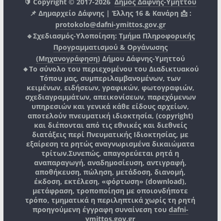
🔰 Copyright © 2017-2026
Δήμος Δάφνης-Υμηττού
📌 Δημαρχείο Δάφνης | Έλλης 16 & Κανάρη 📩 :
protokolo@dafni-ymittos.gov.gr
🔹Σχεδιασμός-Υλοποίηση:
Τμήμα Πληροφορικής
Προγραμματισμού & Οργάνωσης
(Μηχανογράφηση)
Δήμου Δάφνης-Υμηττού
🔸Το σύνολο του περιεχομένου του Διαδικτυακού
Τόπου μας, συμπεριλαμβανομένων, των
κειμένων, ειδήσεων, γραφικών, φωτογραφιών,
σχεδιαγραμμάτων, απεικονίσεων, παρεχόμενων
υπηρεσιών και γενικά κάθε είδους αρχείων,
αποτελούν πνευματική ιδιοκτησία, (copyright)
και διέπονται από τις εθνικές και διεθνείς
διατάξεις περί Πνευματικής Ιδιοκτησίας, με
εξαίρεση τα ρητώς αναγνωρισμένα δικαιώματα
τρίτων.
Συνεπώς, απαγορεύεται ρητά η
αναπαραγωγή, αναδημοσίευση, αντιγραφή,
αποθήκευση, πώληση, μετάδοση, διανομή,
έκδοση, εκτέλεση, «φόρτωση» (download),
μετάφραση, τροποποίηση με οποιονδήποτε
τρόπο, τμηματικά η περιληπτικά χωρίς τη ρητή
προηγούμενη έγγραφη συναίνεση του
dafni-
ymittos.gov.gr