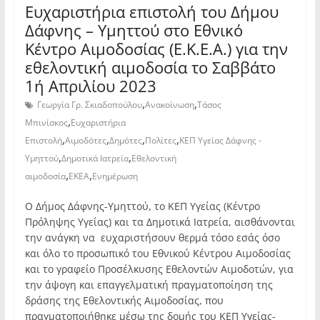
Ευχαριστήρια επιστολή του Δήμου
Δάφνης – Υμηττού στο Εθνικό
Κέντρο Αιμοδοσίας (Ε.Κ.Ε.Α.) για την
εθελοντική αιμοδοσία το Σαββάτο
1ή Απριλίου 2023
,
,
Γεωργία Γρ. Σκιαδοπούλου
Ανακοίνωση
Τάσος
,
Μπινίσκος
Ευχαριστήρια
,
,
,
,
Επιστολή
Αιμοδότες
Δημότες
Πολίτες
ΚΕΠ Υγείας Δάφνης -
,
,
Υμηττού
Δημοτικά Ιατρεία
Εθελοντική
,
,
αιμοδοσία
ΕΚΕΑ
Ενημέρωση
Ο Δήμος Δάφνης-Υμηττού, το ΚΕΠ Υγείας (Κέντρο
Πρόληψης Υγείας) και τα Δημοτικά Ιατρεία, αισθάνονται
την ανάγκη να ευχαριστήσουν θερμά τόσο εσάς όσο
και όλο το προσωπικό του Εθνικού Κέντρου Αιμοδοσίας
και το γραφείο Προσέλκυσης Εθελοντών Αιμοδοτών, για
την άψογη και επαγγελματική πραγματοποίηση της
δράσης της Εθελοντικής Αιμοδοσίας, που
πραγματοποιήθηκε μέσω της δομής του ΚΕΠ Υγείας-