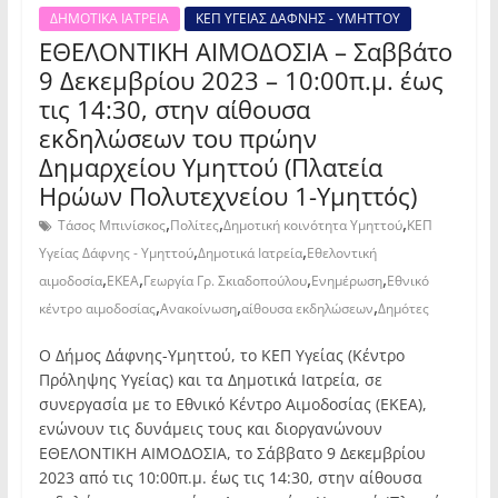
ΔΗΜΟΤΙΚΑ ΙΑΤΡΕΙΑ
ΚΕΠ ΥΓΕΙΑΣ ΔΑΦΝΗΣ - ΥΜΗΤΤΟΥ
ΕΘΕΛΟΝΤΙΚΗ ΑΙΜΟΔΟΣΙΑ – Σαββάτο
9 Δεκεμβρίου 2023 – 10:00π.μ. έως
τις 14:30, στην αίθουσα
εκδηλώσεων του πρώην
Δημαρχείου Υμηττού (Πλατεία
Ηρώων Πολυτεχνείου 1-Υμηττός)
,
,
,
Τάσος Μπινίσκος
Πολίτες
Δημοτική κοινότητα Υμηττού
ΚΕΠ
,
,
Υγείας Δάφνης - Υμηττού
Δημοτικά Ιατρεία
Εθελοντική
,
,
,
,
αιμοδοσία
ΕΚΕΑ
Γεωργία Γρ. Σκιαδοπούλου
Ενημέρωση
Εθνικό
,
,
,
κέντρο αιμοδοσίας
Ανακοίνωση
αίθουσα εκδηλώσεων
Δημότες
Ο Δήμος Δάφνης-Υμηττού, το ΚΕΠ Υγείας (Κέντρο
Πρόληψης Υγείας) και τα Δημοτικά Ιατρεία, σε
συνεργασία με το Εθνικό Κέντρο Αιμοδοσίας (ΕΚΕΑ),
ενώνουν τις δυνάμεις τους και διοργανώνουν
ΕΘΕΛΟΝΤΙΚΗ ΑΙΜΟΔΟΣΙΑ, το Σάββατο 9 Δεκεμβρίου
2023 από τις 10:00π.μ. έως τις 14:30, στην αίθουσα