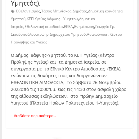
Υμηττός).
,
,
,
Εθελοντισμός
Τάσος Μπινίσκος
Δημότες
Δημοτική κοινότητα
,
,
Υμηττού
ΚΕΠ Υγείας Δάφνης - Υμηττού
Δημοτικά
,
,
,
,
Ιατρεία
Εθελοντική αιμοδοσία
ΕΚΕΑ
Ενημέρωση
Γεωργία Γρ.
,
,
,
Σκιαδοπούλου
πρώην Δημαρχείου Υμηττού
Ανακοίνωση
Κέντρο
Πρόληψης και Υγείας
Ο Δήμος Δάφνης-Υμηττού, το ΚΕΠ Υγείας (Κέντρο
Πρόληψης Υγείας) και τα Δημοτκά Ιατρεία, σε
συνεργασία με το Εθνικό Κέντρο Αιμοδοσίας (ΕΚΕΑ),
ενώνουν τις δυνάμεις τους και διοργανώνουν
ΕΘΕΛΟΝΤΙΚΗ ΑΙΜΟΔΟΣΙΑ, το Σάββατο 26 Νοεμβρίου
2022από τις 10:00π.μ. έως τις 14:30 στον ασφαλή χώρο
της αίθουσας εκδηλώσεων, στο πρώην Δημαρχείο
Υμηττού (Πλατεία Ηρώων Πολυτεχνείου 1-Υμηττός).
Διαβάστε περισσότερα...