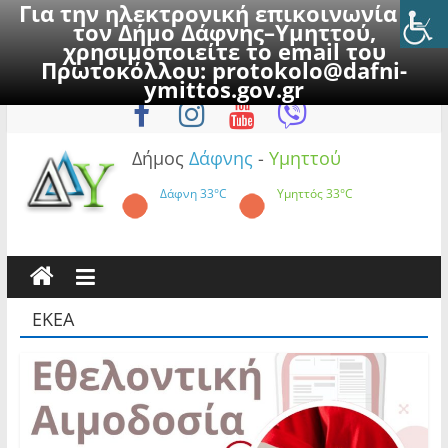
Για την ηλεκτρονική επικοινωνία με
τον Δήμο Δάφνης–Υμηττού,
χρησιμοποιείτε το email του
Πρωτοκόλλου:
protokolo@dafni-
Skip
Παρασκευή, 7 Αυγούστου 2026
ymittos.gov.gr
to
content
Δήμος
Δάφνης
-
Υμηττού
Δάφνη
33°C
Υμηττός
33°C
ΕΚΕΑ