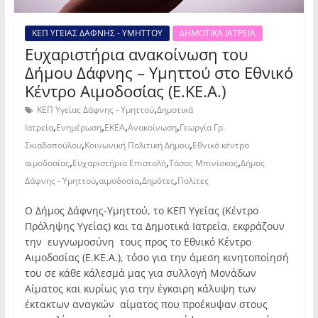
ΚΕΠ ΥΓΕΙΑΣ ΔΑΦΝΗΣ - ΥΜΗΤΤΟΥ
ΔΗΜΟΤΙΚΑ ΙΑΤΡΕΙΑ
Ευχαριστήρια ανακοίνωση του
Δήμου Δάφνης – Υμηττού στο Εθνικό
Κέντρο Αιμοδοσίας (Ε.ΚΕ.Α.)
,
ΚΕΠ Υγείας Δάφνης - Υμηττού
Δημοτικά
,
,
,
,
Ιατρεία
Ενημέρωση
ΕΚΕΑ
Ανακοίνωση
Γεωργία Γρ.
,
,
Σκιαδοπούλου
Κοινωνική Πολιτική Δήμου
Εθνικό κέντρο
,
,
,
αιμοδοσίας
Ευχαριστήρια Επιστολή
Τάσος Μπινίσκος
Δήμος
,
,
,
Δάφνης - Υμηττού
αιμοδοσία
Δημότες
Πολίτες
Ο Δήμος Δάφνης-Υμηττού, το ΚΕΠ Υγείας (Κέντρο
Πρόληψης Υγείας) και τα Δημοτικά Ιατρεία, εκφράζουν
την ευγνωμοσύνη τους προς το Εθνικό Κέντρο
Αιμοδοσίας (Ε.ΚΕ.Α.), τόσο για την άμεση κινητοποίησή
του σε κάθε κάλεσμά μας για συλλογή Μονάδων
Αίματος και κυρίως για την έγκαιρη κάλυψη των
έκτακτων αναγκών αίματος που προέκυψαν στους