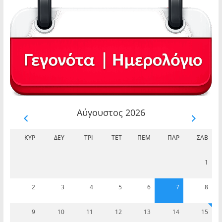
Αύγουστος 2026
ΚΥΡ
ΔΕΥ
ΤΡΊ
ΤΕΤ
ΠΈΜ
ΠΑΡ
ΣΆΒ
1
2
3
4
5
6
7
8
9
10
11
12
13
14
15