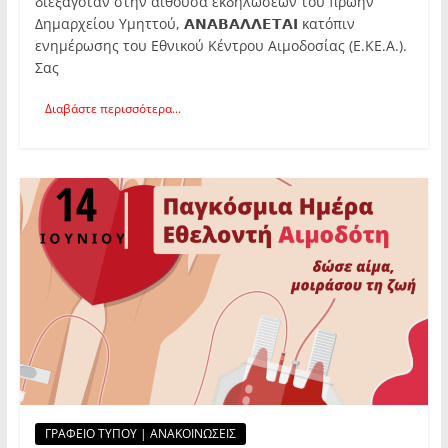
διεξαγόταν στην αίθουσα εκδηλώσεων του πρώην
Δημαρχείου Υμηττού, 𝝖𝝢𝝖𝝗𝝖𝝠𝝠𝝚𝝩𝝖𝝞 κατόπιν
ενημέρωσης του Εθνικού Κέντρου Αιμοδοσίας (Ε.ΚΕ.Α.).
Σας
Διαβάστε περισσότερα...
ΓΡΑΦΕΙΟ ΤΥΠΟΥ | ΑΝΑΚΟΙΝΩΣΕΙΣ