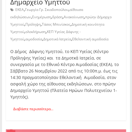
Δημαρχείο Υμηττού
,
,
ΕΚΕΑ
Γεωργία Γρ. Σκιαδοπούλου
αίθουσα
,
,
,
,
εκδηλώσεων
Ενημέρωση
δράση
Ανακοίνωση
πρώην Δήμαρχο
,
,
,
Υμηττού
Πρόληψη
Τάσος Μπινίσκος
Δημοτική κοινότητα
,
,
Υμηττού
ολοκλήρωση
ΚΕΠ Υγείας Δάφνης -
,
,
,
Υμηττού
αιμοδοσία
Δημοτικά Ιατρεία
Εθελοντική αιμοδοσία
Ο Δήμος Δάφνης-Υμηττού, το ΚΕΠ Υγείας (Κέντρο
Πρόληψης Υγείας) και τα Δημοτκά Ιατρεία, σε
συνεργασία με το Εθνικό Κέντρο Αιμοδοσίας (ΕΚΕΑ), το
Σάββατο 26 Νοεμβρίου 2022 από τις 10:00π.μ. έως τις
14:30 πραγματοποίησαν Εθελοντική Αιμοδοσία, στον
ασφαλή χώρο της αίθουσας εκδηλώσεων, στο πρώην
Δημαρχείο Υμηττού (Πλατεία Ηρώων Πολυτεχνείου 1-
Υμηττός).
Διαβάστε περισσότερα...