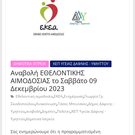
ΔΗΜΟΤΙΚΑ ΙΑΤΡΕΙΑ
ΚΕΠ ΥΓΕΙΑΣ ΔΑΦΝΗΣ - ΥΜΗΤΤΟΥ
Αναβολή ΕΘΕΛΟΝΤΙΚΗΣ
ΑΙΜΟΔΟΣΙΑΣ το Σαββάτο 09
Δεκεμβρίου 2023
,
,
,
Εθελοντική αιμοδοσία
ΕΚΕΑ
Ενημέρωση
Γεωργία Γρ.
,
,
,
Σκιαδοπούλου
Ανακοίνωση
Τάσος Μπινίσκος
Δήμος Δάφνης -
,
,
,
,
Υμηττού
αναβολή
Δημότες
Πολίτες
ΚΕΠ Υγείας Δάφνης -
,
Υμηττού
Δημοτικά Ιατρεία
Σας ενημερώνουμε ότι η προγραμματισμένη