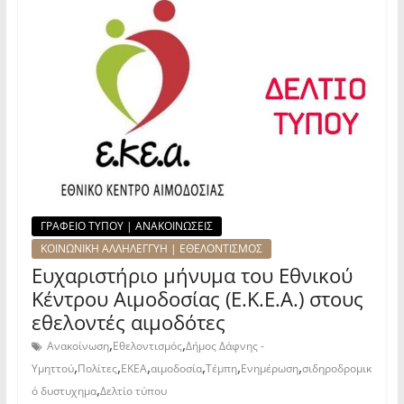
ΓΡΑΦΕΙΟ ΤΥΠΟΥ | ΑΝΑΚΟΙΝΩΣΕΙΣ
ΚΟΙΝΩΝΙΚΗ ΑΛΛΗΛΕΓΓΥΗ | ΕΘΕΛΟΝΤΙΣΜΟΣ
Ευχαριστήριο μήνυμα του Εθνικού
Κέντρου Αιμοδοσίας (Ε.Κ.Ε.Α.) στους
εθελοντές αιμοδότες
,
,
Ανακοίνωση
Εθελοντισμός
Δήμος Δάφνης -
,
,
,
,
,
,
Υμηττού
Πολίτες
ΕΚΕΑ
αιμοδοσία
Τέμπη
Ενημέρωση
σιδηροδρομικ
,
ό δυστυχημα
Δελτίο τύπου