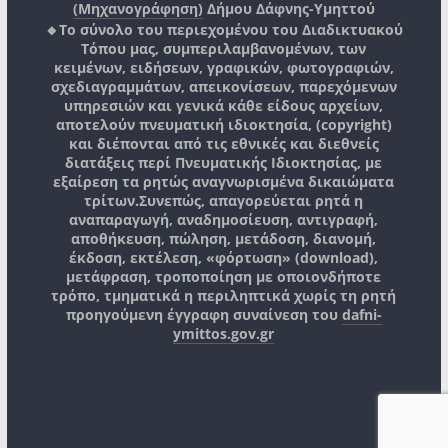
(Μηχανογράφηση)
Δήμου Δάφνης-Υμηττού
🔸Το σύνολο του περιεχομένου του Διαδικτυακού
Τόπου μας, συμπεριλαμβανομένων, των
κειμένων, ειδήσεων, γραφικών, φωτογραφιών,
σχεδιαγραμμάτων, απεικονίσεων, παρεχόμενων
υπηρεσιών και γενικά κάθε είδους αρχείων,
αποτελούν πνευματική ιδιοκτησία, (copyright)
και διέπονται από τις εθνικές και διεθνείς
διατάξεις περί Πνευματικής Ιδιοκτησίας, με
εξαίρεση τα ρητώς αναγνωρισμένα δικαιώματα
τρίτων.
Συνεπώς, απαγορεύεται ρητά η
αναπαραγωγή, αναδημοσίευση, αντιγραφή,
αποθήκευση, πώληση, μετάδοση, διανομή,
έκδοση, εκτέλεση, «φόρτωση» (download),
μετάφραση, τροποποίηση με οποιονδήποτε
τρόπο, τμηματικά η περιληπτικά χωρίς τη ρητή
προηγούμενη έγγραφη συναίνεση του
dafni-
ymittos.gov.gr