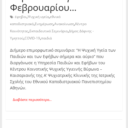
Φεβρουαρίου…
,
,
έφηβοι
Ψυχική υγεία
εθνικό
,
,
,
καποδιστριακό
Ενημέρωση
Ανακοίνωση
Κέντρο
,
,
Κοινότητας
Εκπαιδευτικό Σεμινάριο
Δήμος Δάφνης -
,
,
Υμηττού
COVID-19
παιδιά
Διήμερο επιμορφωτικό σεμινάριο: “Η Ψυχική Υγεία των
Παιδιών και των Εφήβων σήμερα και αύριο” που
διοργάνωσε η Υπηρεσία Παιδιών και Εφήβων του
Κέντρου Κοινοτικής Ψυχικής Υγιεινής Βύρωνα –
Καισαριανής της Α’ Ψυχιατρικής Κλινικής της Ιατρικής
Σχολής του Εθνικού Καποδιστριακού Πανεπιστημίου
Αθηνών.
Διαβάστε περισσότερα...