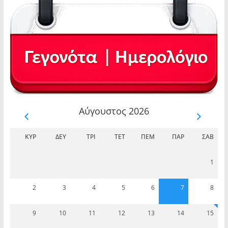
Αύγουστος 2026
ΚΥΡ
ΔΕΥ
ΤΡΊ
ΤΕΤ
ΠΈΜ
ΠΑΡ
ΣΆΒ
1
2
3
4
5
6
7
8
9
10
11
12
13
14
15