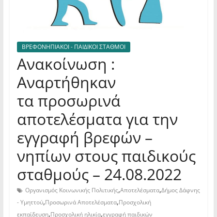
ΒΡΕΦΟΝΗΠΙΑΚΟΙ - ΠΑΙΔΙΚΟΙ ΣΤΑΘΜΟΙ
Ανακοίνωση :
Αναρτήθηκαν
τα προσωρινά
αποτελέσματα για την
εγγραφή βρεφών –
νηπίων στους παιδικούς
σταθμούς – 24.08.2022
,
,
Οργανισμός Κοινωνικής Πολιτικής
Αποτελέσματα
Δήμος Δάφνης
,
,
- Υμηττού
Προσωρινά Αποτελέσματα
Προσχολική
,
,
εκπαίδευση
Προσχολική ηλικία
εγγραφή παιδικών