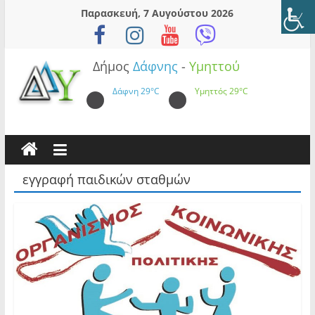
Skip
Παρασκευή, 7 Αυγούστου 2026
to
content
Δήμος
Δάφνης
-
Υμηττού
Δάφνη
29°C
Υμηττός
29°C
εγγραφή παιδικών σταθμών