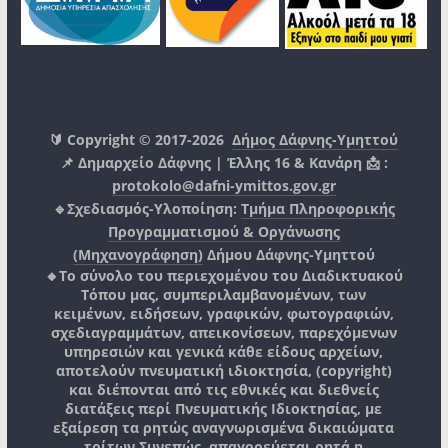
🔰 Copyright © 2017-2026
Δήμος Δάφνης-Υμηττού
📌 Δημαρχείο Δάφνης | Έλλης 16 & Κανάρη 📩 :
protokolo@dafni-ymittos.gov.gr
🔹Σχεδιασμός-Υλοποίηση:
Τμήμα Πληροφορικής
Προγραμματισμού & Οργάνωσης
(Μηχανογράφηση)
Δήμου Δάφνης-Υμηττού
🔸Το σύνολο του περιεχομένου του Διαδικτυακού
Τόπου μας, συμπεριλαμβανομένων, των
κειμένων, ειδήσεων, γραφικών, φωτογραφιών,
σχεδιαγραμμάτων, απεικονίσεων, παρεχόμενων
υπηρεσιών και γενικά κάθε είδους αρχείων,
αποτελούν πνευματική ιδιοκτησία, (copyright)
και διέπονται από τις εθνικές και διεθνείς
διατάξεις περί Πνευματικής Ιδιοκτησίας, με
εξαίρεση τα ρητώς αναγνωρισμένα δικαιώματα
τρίτων.
Συνεπώς, απαγορεύεται ρητά η