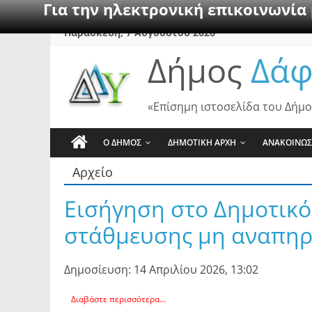
Για την ηλεκτρονική επικοινωνία
Skip
Παρασκευή, 7 Αυγούστου 2026
to
Δήμος
Δάφ
content
«Επίσημη ιστοσελίδα του Δήμο
Ο ΔΗΜΟΣ
ΔΗΜΟΤΙΚΗ ΑΡΧΗ
ΑΝΑΚΟΙΝΩΣ
Αρχείο
Εισήγηση στο Δημοτικ
στάθμευσης μη αναπηρ
Δημοσίευση: 14 Απριλίου 2026, 13:02
Διαβάστε περισσότερα...