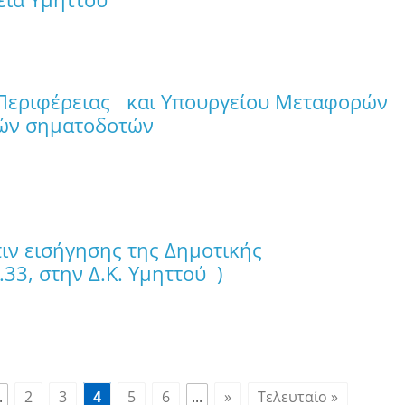
 Περιφέρειας και Υπουργείου Μεταφορών
εινών σηματοδοτών
ιλίου 2025, 09:18
ιν εισήγησης της Δημοτικής
33, στην Δ.Κ. Υμηττού )
ιλίου 2025, 12:47
.
2
3
4
5
6
...
»
Τελευταίο »