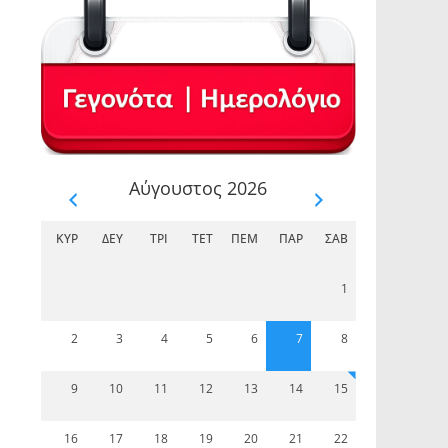
Αύγουστος 2026
ΚΥΡ
ΔΕΥ
ΤΡΊ
ΤΕΤ
ΠΈΜ
ΠΑΡ
ΣΆΒ
1
2
3
4
5
6
7
8
9
10
11
12
13
14
15
16
17
18
19
20
21
22