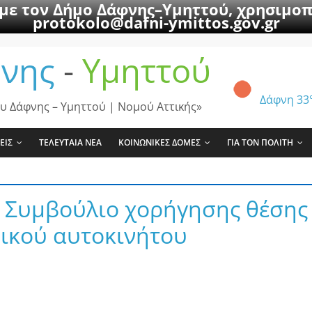
 με τον Δήμο Δάφνης–Υμηττού, χρησιμοπ
protokolo@dafni-ymittos.gov.gr
νης
-
Υμηττού
Δάφνη
33
υ Δάφνης – Υμηττού | Νομού Αττικής»
ΕΙΣ
ΤΕΛΕΥΤΑΙΑ ΝΕΑ
ΚΟΙΝΩΝΙΚΕΣ ΔΟΜΕΣ
ΓΙΑ ΤΟΝ ΠΟΛΙΤΗ
ό Συμβούλιο χορήγησης θέσης
ικού αυτοκινήτου