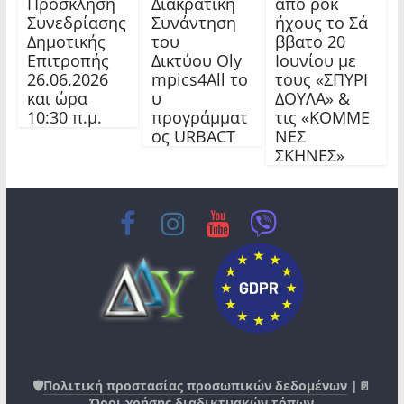
Πρόσκληση
Διακρατική
από ροκ
Συνεδρίασης
Συνάντηση
ήχους το Σά
Δημοτικής
του
ββατο 20
Επιτροπής
Δικτύου Oly
Ιουνίου με
26.06.2026
mpics4All το
τους «ΣΠΥΡΙ
και ώρα
υ
ΔΟΥΛΑ» &
10:30 π.μ.
προγράμματ
τις «ΚΟΜΜΕ
ος URBACT
ΝΕΣ
ΣΚΗΝΕΣ»
🛡️
Πολιτική προστασίας προσωπικών δεδομένων
|📄
Όροι χρήσης διαδικτυακών τόπων