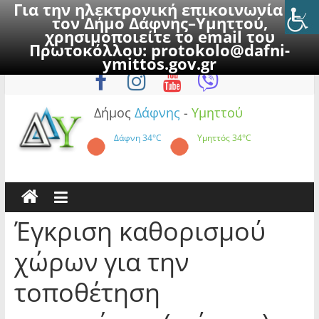
Για την ηλεκτρονική επικοινωνία με
τον Δήμο Δάφνης–Υμηττού,
χρησιμοποιείτε το email του
Πρωτοκόλλου:
protokolo@dafni-
Skip
Παρασκευή, 7 Αυγούστου 2026
ymittos.gov.gr
to
content
Δήμος
Δάφνης
-
Υμηττού
Δάφνη
34°C
Υμηττός
34°C
Έγκριση καθορισμού
χώρων για την
τοποθέτηση