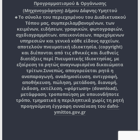
Προγραμματισμού & Οργάνωσης
(Μηχανογράφηση)
Δήμου Δάφνης-Υμηττού
🔸Το σύνολο του περιεχομένου του Διαδικτυακού
Τόπου μας, συμπεριλαμβανομένων, των
κειμένων, ειδήσεων, γραφικών, φωτογραφιών,
σχεδιαγραμμάτων, απεικονίσεων, παρεχόμενων
υπηρεσιών και γενικά κάθε είδους αρχείων,
αποτελούν πνευματική ιδιοκτησία, (copyright)
και διέπονται από τις εθνικές και διεθνείς
διατάξεις περί Πνευματικής Ιδιοκτησίας, με
εξαίρεση τα ρητώς αναγνωρισμένα δικαιώματα
τρίτων.
Συνεπώς, απαγορεύεται ρητά η
αναπαραγωγή, αναδημοσίευση, αντιγραφή,
αποθήκευση, πώληση, μετάδοση, διανομή,
έκδοση, εκτέλεση, «φόρτωση» (download),
μετάφραση, τροποποίηση με οποιονδήποτε
τρόπο, τμηματικά η περιληπτικά χωρίς τη ρητή
προηγούμενη έγγραφη συναίνεση του
dafni-
ymittos.gov.gr