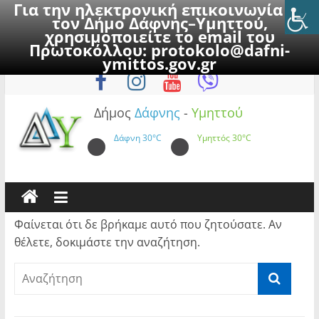
Για την ηλεκτρονική επικοινωνία με
τον Δήμο Δάφνης–Υμηττού,
χρησιμοποιείτε το email του
Πρωτοκόλλου:
protokolo@dafni-
Skip
Παρασκευή, 7 Αυγούστου 2026
ymittos.gov.gr
to
content
Δήμος
Δάφνης
-
Υμηττού
Δάφνη
30°C
Υμηττός
30°C
Φαίνεται ότι δε βρήκαμε αυτό που ζητούσατε. Αν
θέλετε, δοκιμάστε την αναζήτηση.