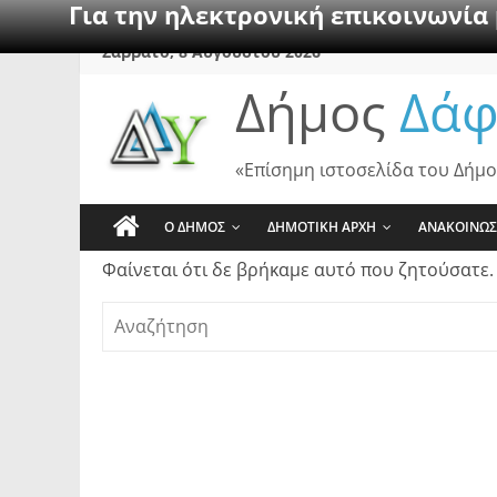
Για την ηλεκτρονική επικοινωνία
Skip
Σάββατο, 8 Αυγούστου 2026
to
Δήμος
Δάφ
content
«Επίσημη ιστοσελίδα του Δήμο
Ο ΔΗΜΟΣ
ΔΗΜΟΤΙΚΗ ΑΡΧΗ
ΑΝΑΚΟΙΝΩΣ
Φαίνεται ότι δε βρήκαμε αυτό που ζητούσατε.