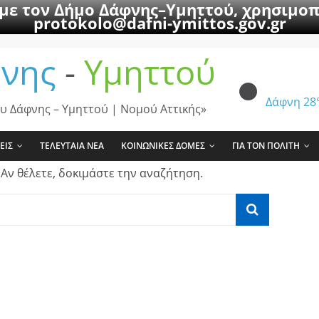
 με τον Δήμο Δάφνης–Υμηττού, χρησιμοπ
protokolo@dafni-ymittos.gov.gr
νης
-
Υμηττού
Δάφνη
28
υ Δάφνης – Υμηττού | Νομού Αττικής»
ΕΙΣ
ΤΕΛΕΥΤΑΙΑ ΝΕΑ
ΚΟΙΝΩΝΙΚΕΣ ΔΟΜΕΣ
ΓΙΑ ΤΟΝ ΠΟΛΙΤΗ
 Αν θέλετε, δοκιμάστε την αναζήτηση.