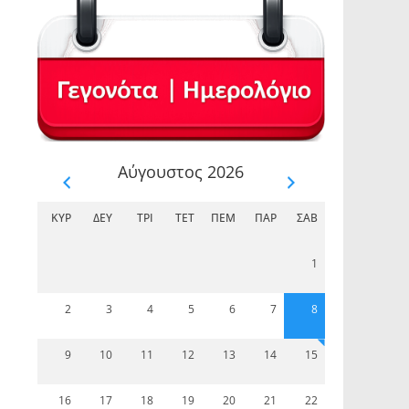
Αύγουστος 2026
ΚΥΡ
ΔΕΥ
ΤΡΊ
ΤΕΤ
ΠΈΜ
ΠΑΡ
ΣΆΒ
1
2
3
4
5
6
7
8
9
10
11
12
13
14
15
16
17
18
19
20
21
22