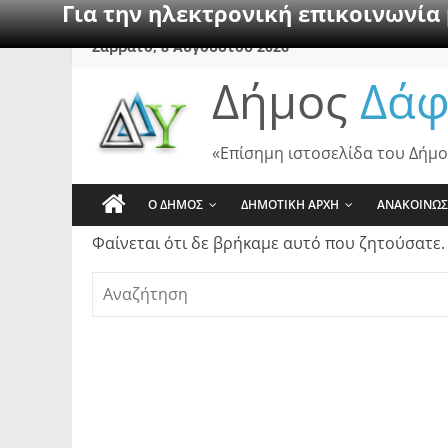
Για την ηλεκτρονική επικοινωνία
Skip
Σάββατο, 8 Αυγούστου 2026
to
Δήμος
Δάφ
content
«Επίσημη ιστοσελίδα του Δήμο
Ο ΔΗΜΟΣ
ΔΗΜΟΤΙΚΗ ΑΡΧΗ
ΑΝΑΚΟΙΝΩΣ
Φαίνεται ότι δε βρήκαμε αυτό που ζητούσατε.