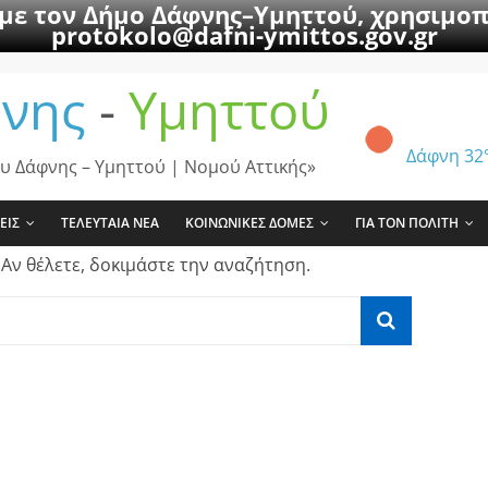
 με τον Δήμο Δάφνης–Υμηττού, χρησιμοπ
protokolo@dafni-ymittos.gov.gr
νης
-
Υμηττού
Δάφνη
32
υ Δάφνης – Υμηττού | Νομού Αττικής»
ΕΙΣ
ΤΕΛΕΥΤΑΙΑ ΝΕΑ
ΚΟΙΝΩΝΙΚΕΣ ΔΟΜΕΣ
ΓΙΑ ΤΟΝ ΠΟΛΙΤΗ
 Αν θέλετε, δοκιμάστε την αναζήτηση.