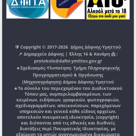
🔰 Copyright © 2017-2026
Δήμος Δάφνης-Υμηττού
📌 Δημαρχείο Δάφνης | Έλλης 16 & Κανάρη 📩 :
protokolo@dafni-ymittos.gov.gr
🔹Σχεδιασμός-Υλοποίηση:
Τμήμα Πληροφορικής
Προγραμματισμού & Οργάνωσης
(Μηχανογράφηση)
Δήμου Δάφνης-Υμηττού
🔸Το σύνολο του περιεχομένου του Διαδικτυακού
Τόπου μας, συμπεριλαμβανομένων, των
κειμένων, ειδήσεων, γραφικών, φωτογραφιών,
σχεδιαγραμμάτων, απεικονίσεων, παρεχόμενων
υπηρεσιών και γενικά κάθε είδους αρχείων,
αποτελούν πνευματική ιδιοκτησία, (copyright)
και διέπονται από τις εθνικές και διεθνείς
διατάξεις περί Πνευματικής Ιδιοκτησίας, με
εξαίρεση τα ρητώς αναγνωρισμένα δικαιώματα