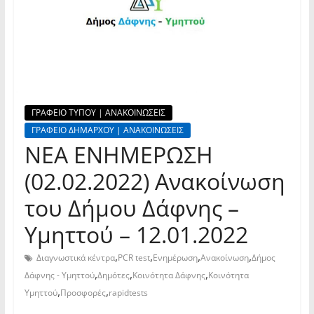
ΓΡΑΦΕΙΟ ΤΥΠΟΥ | ΑΝΑΚΟΙΝΩΣΕΙΣ
ΓΡΑΦΕΙΟ ΔΗΜΑΡΧΟΥ | ΑΝΑΚΟΙΝΩΣΕΙΣ
ΝΕΑ ΕΝΗΜΕΡΩΣΗ
(02.02.2022) Ανακοίνωση
του Δήμου Δάφνης –
Υμηττού – 12.01.2022
,
,
,
,
Διαγνωστικά κέντρα
PCR test
Ενημέρωση
Ανακοίνωση
Δήμος
,
,
,
Δάφνης - Υμηττού
Δημότες
Κοινότητα Δάφνης
Κοινότητα
,
,
Υμηττού
Προσφορές
rapidtests