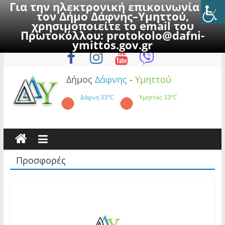
Για την ηλεκτρονική επικοινωνία με
τον Δήμο Δάφνης–Υμηττού,
χρησιμοποιείτε το email του
Πρωτοκόλλου:
protokolo@dafni-
Skip
Σάββατο, 8 Αυγούστου 2026
ymittos.gov.gr
to
content
Δήμος
Δάφνης
-
Υμηττού
Δάφνη
33°C
Υμηττός
33°C
Προσφορές