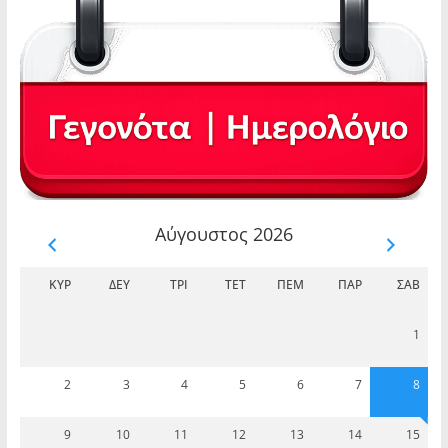
Αύγουστος 2026
ΚΥΡ
ΔΕΥ
ΤΡΊ
ΤΕΤ
ΠΈΜ
ΠΑΡ
ΣΆΒ
1
2
3
4
5
6
7
8
9
10
11
12
13
14
15