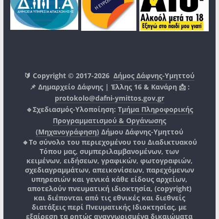
🔰 Copyright © 2017-2026
Δήμος Δάφνης-Υμηττού
📌 Δημαρχείο Δάφνης | Έλλης 16 & Κανάρη 📩 :
protokolo@dafni-ymittos.gov.gr
🔹Σχεδιασμός-Υλοποίηση:
Τμήμα Πληροφορικής
Προγραμματισμού & Οργάνωσης
(Μηχανογράφηση)
Δήμου Δάφνης-Υμηττού
🔸Το σύνολο του περιεχομένου του Διαδικτυακού
Τόπου μας, συμπεριλαμβανομένων, των
κειμένων, ειδήσεων, γραφικών, φωτογραφιών,
σχεδιαγραμμάτων, απεικονίσεων, παρεχόμενων
υπηρεσιών και γενικά κάθε είδους αρχείων,
αποτελούν πνευματική ιδιοκτησία, (copyright)
και διέπονται από τις εθνικές και διεθνείς
διατάξεις περί Πνευματικής Ιδιοκτησίας, με
εξαίρεση τα ρητώς αναγνωρισμένα δικαιώματα