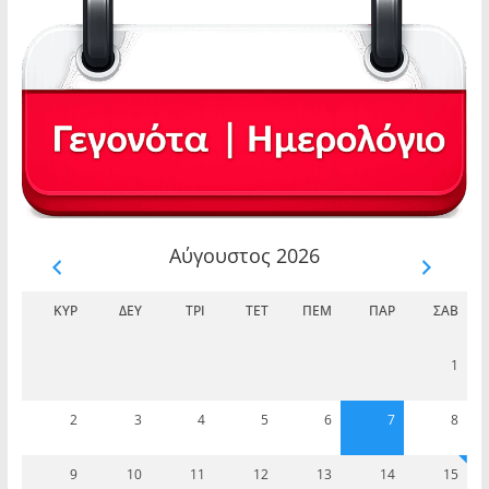
Αύγουστος 2026
ΚΥΡ
ΔΕΥ
ΤΡΊ
ΤΕΤ
ΠΈΜ
ΠΑΡ
ΣΆΒ
1
2
3
4
5
6
7
8
9
10
11
12
13
14
15