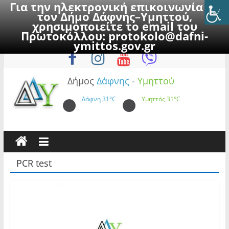
Για την ηλεκτρονική επικοινωνία με
τον Δήμο Δάφνης–Υμηττού,
χρησιμοποιείτε το email του
Πρωτοκόλλου:
protokolo@dafni-
Skip
Παρασκευή, 7 Αυγούστου 2026
ymittos.gov.gr
to
content
Δήμος
Δάφνης
-
Υμηττού
Δάφνη
31°C
Υμηττός
31°C
PCR test