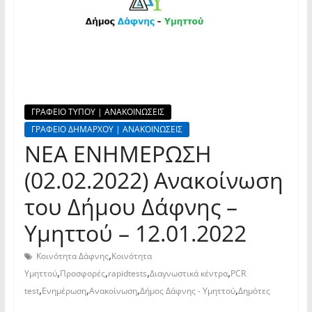
ΓΡΑΦΕΙΟ ΤΥΠΟΥ | ΑΝΑΚΟΙΝΩΣΕΙΣ
ΓΡΑΦΕΙΟ ΔΗΜΑΡΧΟΥ | ΑΝΑΚΟΙΝΩΣΕΙΣ
ΝΕΑ ΕΝΗΜΕΡΩΣΗ
(02.02.2022) Ανακοίνωση
του Δήμου Δάφνης –
Υμηττού – 12.01.2022
,
Κοινότητα Δάφνης
Κοινότητα
,
,
,
,
Υμηττού
Προσφορές
rapidtests
Διαγνωστικά κέντρα
PCR
,
,
,
,
test
Ενημέρωση
Ανακοίνωση
Δήμος Δάφνης - Υμηττού
Δημότες