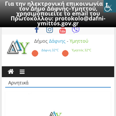
Για την ηλεκτρονική επικοινωνία με
τον Δήμο Δάφνης–Υμηττού,
χρησιμοποιείτε το email του
Πρωτοκόλλου:
protokolo@dafni-
Skip
Παρασκευή, 7 Αυγούστου 2026
ymittos.gov.gr
to
content
Δήμος
Δάφνης
-
Υμηττού
Δάφνη
32°C
Υμηττός
32°C
Αρνητικά