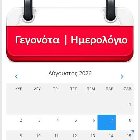
Αύγουστος 2026
ΚΥΡ
ΔΕΥ
ΤΡΊ
ΤΕΤ
ΠΈΜ
ΠΑΡ
ΣΆΒ
1
2
3
4
5
6
7
8
9
10
11
12
13
14
15