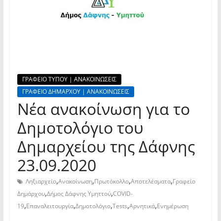
ΓΡΑΦΕΙΟ ΤΥΠΟΥ | ΑΝΑΚΟΙΝΩΣΕΙΣ
ΓΡΑΦΕΙΟ ΔΗΜΑΡΧΟΥ | ΑΝΑΚΟΙΝΩΣΕΙΣ
Νέα ανακοίνωση για το
Δημοτολόγιο του
Δημαρχείου της Δάφνης
23.09.2020
,
,
,
,
Ληξιαρχείο
Ανακοίνωση
Πρωτόκολλο
Αποτελέσματα
Γραφείο
,
,
Δημάρχου
Δήμος Δάφνης Υμηττού
COVID-
,
,
,
,
,
19
Επαναλειτουργία
Δημοτολόγιο
Tests
Αρνητικά
Ενημέρωση