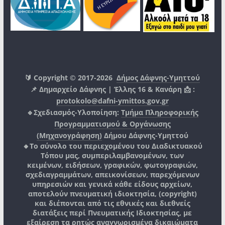
🔰 Copyright © 2017-2026
Δήμος Δάφνης-Υμηττού
📌 Δημαρχείο Δάφνης | Έλλης 16 & Κανάρη 📩 :
protokolo@dafni-ymittos.gov.gr
🔹Σχεδιασμός-Υλοποίηση:
Τμήμα Πληροφορικής
Προγραμματισμού & Οργάνωσης
(Μηχανογράφηση)
Δήμου Δάφνης-Υμηττού
🔸Το σύνολο του περιεχομένου του Διαδικτυακού
Τόπου μας, συμπεριλαμβανομένων, των
κειμένων, ειδήσεων, γραφικών, φωτογραφιών,
σχεδιαγραμμάτων, απεικονίσεων, παρεχόμενων
υπηρεσιών και γενικά κάθε είδους αρχείων,
αποτελούν πνευματική ιδιοκτησία, (copyright)
και διέπονται από τις εθνικές και διεθνείς
διατάξεις περί Πνευματικής Ιδιοκτησίας, με
εξαίρεση τα ρητώς αναγνωρισμένα δικαιώματα