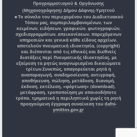
Προγραμματισμού & Οργάνωσης
(Μηχανογράφηση)
Δήμου Δάφνης-Υμηττού
🔸Το σύνολο του περιεχομένου του Διαδικτυακού
Τόπου μας, συμπεριλαμβανομένων, των
κειμένων, ειδήσεων, γραφικών, φωτογραφιών,
σχεδιαγραμμάτων, απεικονίσεων, παρεχόμενων
υπηρεσιών και γενικά κάθε είδους αρχείων,
αποτελούν πνευματική ιδιοκτησία, (copyright)
και διέπονται από τις εθνικές και διεθνείς
διατάξεις περί Πνευματικής Ιδιοκτησίας, με
εξαίρεση τα ρητώς αναγνωρισμένα δικαιώματα
τρίτων.
Συνεπώς, απαγορεύεται ρητά η
αναπαραγωγή, αναδημοσίευση, αντιγραφή,
αποθήκευση, πώληση, μετάδοση, διανομή,
έκδοση, εκτέλεση, «φόρτωση» (download),
μετάφραση, τροποποίηση με οποιονδήποτε
τρόπο, τμηματικά η περιληπτικά χωρίς τη ρητή
προηγούμενη έγγραφη συναίνεση του
dafni-
ymittos.gov.gr