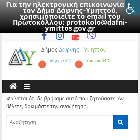
Για την ηλεκτρονική επικοινωνία με
τον Δήμο Δάφνης–Υμηττού,
χρησιμοποιείτε το email του
Πρωτοκόλλου:
protokolo@dafni-
Skip
Παρασκευή, 7 Αυγούστου 2026
ymittos.gov.gr
to
content
Δήμος
Δάφνης
-
Υμηττού
Δάφνη
35°C
Υμηττός
34°C
Φαίνεται ότι δε βρήκαμε αυτό που ζητούσατε. Αν
θέλετε, δοκιμάστε την αναζήτηση.