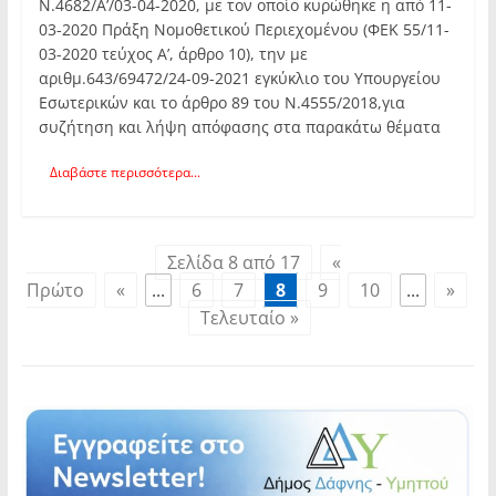
Ν.4682/Α’/03-04-2020, με τον οποίο κυρώθηκε η από 11-
03-2020 Πράξη Νομοθετικού Περιεχομένου (ΦΕΚ 55/11-
03-2020 τεύχος Α’, άρθρο 10), την με
αριθμ.643/69472/24-09-2021 εγκύκλιο του Υπουργείου
Εσωτερικών και το άρθρο 89 του Ν.4555/2018,για
συζήτηση και λήψη απόφασης στα παρακάτω θέματα
Διαβάστε περισσότερα...
Σελίδα 8 από 17
«
Πρώτο
«
...
6
7
8
9
10
...
»
Τελευταίο »