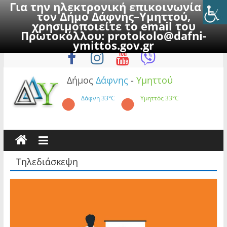
Για την ηλεκτρονική επικοινωνία με
τον Δήμο Δάφνης–Υμηττού,
χρησιμοποιείτε το email του
Πρωτοκόλλου:
protokolo@dafni-
Skip
Σάββατο, 8 Αυγούστου 2026
ymittos.gov.gr
to
content
Δήμος
Δάφνης
-
Υμηττού
Δάφνη
33°C
Υμηττός
33°C
Τηλεδιάσκεψη