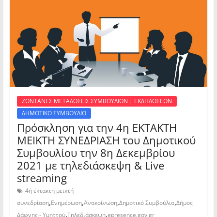
ΖΩΝΤΑΝΕΣ ΜΕΤΑΔΟΣΕΙΣ ΣΥΜΒΟΥΛΙΩΝ | ΕΚΔΗΛΩΣΕΩΝ
ΔΗΜΟΤΙΚΟ ΣΥΜΒΟΥΛΙΟ
Πρόσκληση για την 4η ΕΚΤΑΚΤΗ
ΜΕΙΚΤΗ ΣΥΝΕΔΡΙΑΣΗ του Δημοτικού
Συμβουλίου την 8η Δεκεμβρίου
2021 με τηλεδιάσκεψη & Live
streaming
4ή έκτακτη μεικτή
,
,
,
,
συνεδρίαση
Ενημέρωση
Ανακοίνωση
Δημοτικό Συμβούλιο
Δήμος
,
,
Δάφνης - Υμηττού
Τηλεδιάσκεψη
epresence.gov.gr