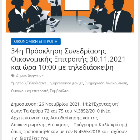
ΟΙΚΟΝΟΜΙΚΗ ΕΠΙΤΡΟΠΗ
34η Πρόσκληση Συνεδρίασης
Οικονομικής Επιτροπής 30.11.2021
και ώρα 10:00 με τηλεδιάσκεψη
Δήμος Δάφνης -
,
,
,
,
,
Υμηττού
Τηλεδιάσκεψη
epresence.gov.gr
Ενημέρωση
Ανακοίνωση
,
Οικονομική επιτροπή
Συμβούλιο
Δημοσίευση: 26 Νοεμβρίου 2021, 14:21Έχοντας υπ’
όψιν: Τα άρθρα 72 και 75 του Ν.3852/2010 (Νέα
Αρχιτεκτονική της Αυτοδιοίκησης και της
Αποκεντρωμένης Διοίκησης – Πρόγραμμα Καλλικράτης)
όπως τροποποιήθηκαν με τον Ν.4555/2018 και ισχύουν
Τις διατάξεις του