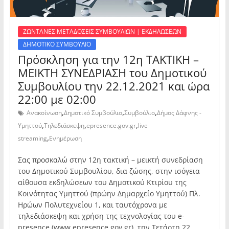
ΖΩΝΤΑΝΕΣ ΜΕΤΑΔΟΣΕΙΣ ΣΥΜΒΟΥΛΙΩΝ | ΕΚΔΗΛΩΣΕΩΝ
ΔΗΜΟΤΙΚΟ ΣΥΜΒΟΥΛΙΟ
Πρόσκληση για την 12η ΤΑΚΤΙΚΗ –
ΜΕΙΚΤΗ ΣΥΝΕΔΡΙΑΣΗ του Δημοτικού
Συμβουλίου την 22.12.2021 και ώρα
22:00 με 02:00
,
,
,
Ανακοίνωση
Δημοτικό Συμβούλιο
Συμβούλιο
Δήμος Δάφνης -
,
,
,
Υμηττού
Τηλεδιάσκεψη
epresence.gov.gr
live
,
streaming
Ενημέρωση
Σας προσκαλώ στην 12η τακτική – μεικτή συνεδρίαση
του Δημοτικού Συμβουλίου, δια ζώσης, στην ισόγεια
αίθουσα εκδηλώσεων του Δημοτικού Κτιρίου της
Κοινότητας Υμηττού (πρώην Δημαρχείο Υμηττού) Πλ.
Ηρώων Πολυτεχνείου 1, και ταυτόχρονα με
τηλεδιάσκεψη και χρήση της τεχνολογίας του e-
presence (www.epresence.gov.gr), την Τετάρτη 22