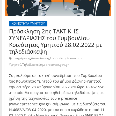
ΚΟΙΝΟΤΗΤΑ ΥΜΗΤΤΟΥ
Πρόσκληση 2ης TAKTIKHΣ
ΣΥΝΕΔΡΙΑΣΗΣ του Συμβουλίου
Κοινότητας Υμηττού 28.02.2022 με
τηλεδιάσκεψη
,
,
,
Ενημέρωση
Ανακοίνωση
Συμβούλιο
Κοινότητα
,
,
Υμηττού
Τηλεδιάσκεψη
epresence.gov.gr
Σας καλούμε σε τακτική συνεδρίαση του Συμβουλίου
της Κοινότητας Υμηττού του Δήμου Δάφνης-Υμηττού
την Δευτέρα 28 Φεβρουαρίου 2022 και ώρα 18:45-19:45
,η οποία θα πραγματοποιηθεί μέσω τηλεδιάσκεψης με
χρήση της τεχνολογίας του e-presence
(www.epresence.gov.gr) σύμφωνα με τις διατάξεις του
Ν.4682/Α’/03-04-2020, με τον οποίο κυρώθηκε η από 11-
03-2020 Πράξη Νομοθετικού Περιεχομένου (ΦΕΚ 55/11-