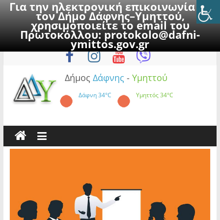
Για την ηλεκτρονική επικοινωνία με
τον Δήμο Δάφνης–Υμηττού,
χρησιμοποιείτε το email του
Πρωτοκόλλου:
protokolo@dafni-
Skip
Παρασκευή, 7 Αυγούστου 2026
ymittos.gov.gr
to
content
Δήμος
Δάφνης
-
Υμηττού
Δάφνη
34°C
Υμηττός
34°C