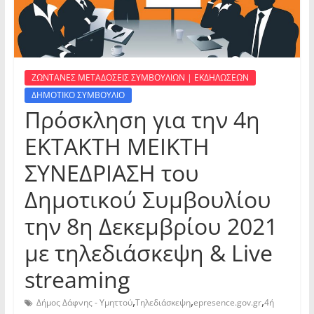
ΖΩΝΤΑΝΕΣ ΜΕΤΑΔΟΣΕΙΣ ΣΥΜΒΟΥΛΙΩΝ | ΕΚΔΗΛΩΣΕΩΝ
ΔΗΜΟΤΙΚΟ ΣΥΜΒΟΥΛΙΟ
Πρόσκληση για την 4η
ΕΚΤΑΚΤΗ ΜΕΙΚΤΗ
ΣΥΝΕΔΡΙΑΣΗ του
Δημοτικού Συμβουλίου
την 8η Δεκεμβρίου 2021
με τηλεδιάσκεψη & Live
streaming
,
,
,
Δήμος Δάφνης - Υμηττού
Τηλεδιάσκεψη
epresence.gov.gr
4ή