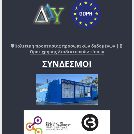
🛡️
Πολιτική προστασίας προσωπικών δεδομένων
|📄
Όροι χρήσης διαδικτυακών τόπων
ΣΥΝΔΕΣΜΟΙ