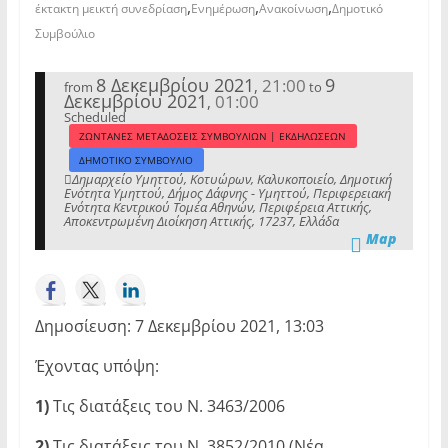
,
,
,
έκτακτη μεικτή συνεδρίαση
Ενημέρωση
Ανακοίνωση
Δημοτικό
Συμβούλιο
8 Δεκεμβρίου 2021
9
21:00
,
from
to
Δεκεμβρίου 2021
01:00
,
Scheduled
ΖΩΝΤΑΝΕΣ ΜΕΤΑΔΟΣΕΙΣ ΣΥΜΒΟΥΛΙΩΝ | ΕΚΔΗΛΩΣΕΩΝ
ΔΗΜΟΤΙΚΟ ΣΥΜΒΟΥΛΙΟ
Δημαρχείο Υμηττού, Κοτυώρων, Καλυκοποιείο, Δημοτική
Ενότητα Υμηττού, Δήμος Δάφνης - Υμηττού, Περιφερειακή
Ενότητα Κεντρικού Τομέα Αθηνών, Περιφέρεια Αττικής,
Αποκεντρωμένη Διοίκηση Αττικής, 17237, Ελλάδα
Map
Δημοσίευση: 7 Δεκεμβρίου 2021, 13:03
Έχοντας υπόψη:
1)
Τις διατάξεις του Ν. 3463/2006
2)
Τις διατάξεις του Ν. 3852/2010 (Νέα