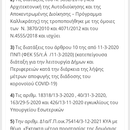
Αρχιτεκτονική της Αυτοδιοίκησης και της
Αποκεντρωμένης Διοίκησης – Πρόγραμμα
Καλλικράτης) της τροποποιήθηκε με της όμοιες
των Ν. 3870/2010 και 4071/2012 και του
Ν.4555/2018 και ισχύει
3)
Τις διατάξεις του άρθρου 10 της από 11-3-2020
ΠΝΠ (ΦΕΚ 55/τ.Α΄/11-3-2020) (κατεπείγουσα
διάταξη για την λειτουργία Δήμων και
Περιφερειών κατά την διάρκεια της λήψης
μέτρων αποφυγής της διάδοσης του
κορονοϊού COVID-19)
4)
Τις αριθμ. 18318/13-3-2020 , 40/31-3-2020,
163/29-5-2020 και 426/13-11-2020 εγκυκλίους του
Υπουργείου Εσωτερικών
5)
Την αριθμ. Δ1α/Γ.Π.οικ.75414/3-12-2021 ΚΥΑ με
θέμα «Έκτακτα μέτρα προστασίας της δημόσιας