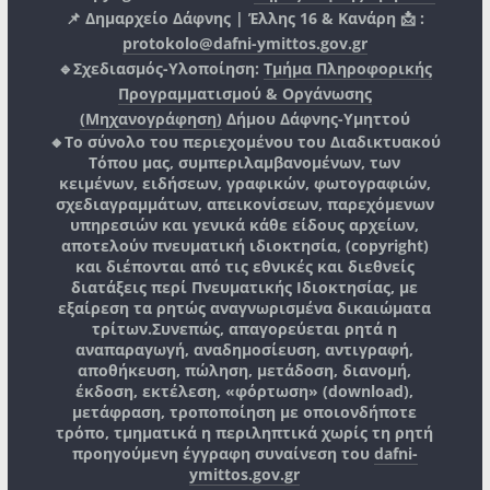
📌 Δημαρχείο Δάφνης | Έλλης 16 & Κανάρη 📩 :
protokolo@dafni-ymittos.gov.gr
🔹Σχεδιασμός-Υλοποίηση:
Τμήμα Πληροφορικής
Προγραμματισμού & Οργάνωσης
(Μηχανογράφηση)
Δήμου Δάφνης-Υμηττού
🔸Το σύνολο του περιεχομένου του Διαδικτυακού
Τόπου μας, συμπεριλαμβανομένων, των
κειμένων, ειδήσεων, γραφικών, φωτογραφιών,
σχεδιαγραμμάτων, απεικονίσεων, παρεχόμενων
υπηρεσιών και γενικά κάθε είδους αρχείων,
αποτελούν πνευματική ιδιοκτησία, (copyright)
και διέπονται από τις εθνικές και διεθνείς
διατάξεις περί Πνευματικής Ιδιοκτησίας, με
εξαίρεση τα ρητώς αναγνωρισμένα δικαιώματα
τρίτων.
Συνεπώς, απαγορεύεται ρητά η
αναπαραγωγή, αναδημοσίευση, αντιγραφή,
αποθήκευση, πώληση, μετάδοση, διανομή,
έκδοση, εκτέλεση, «φόρτωση» (download),
μετάφραση, τροποποίηση με οποιονδήποτε
τρόπο, τμηματικά η περιληπτικά χωρίς τη ρητή
προηγούμενη έγγραφη συναίνεση του
dafni-
ymittos.gov.gr