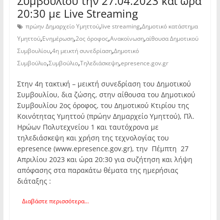
Συμβουλίου την 27.04.2023 και ώρα
20:30 με Live Streaming
,
,
πρώην Δημαρχείο Υμηττού
live streaming
Δημοτικό κατάστημα
,
,
,
,
Υμηττού
Ενημέρωση
2ος όροφος
Ανακοίνωση
αίθουσα Δημοτικού
,
,
Συμβουλίου
4η μεικτή συνεδρίαση
Δημοτικό
,
,
,
Συμβούλιο
Συμβούλιο
Τηλεδιάσκεψη
epresence.gov.gr
Στην 4η τακτική – μεικτή συνεδρίαση του Δημοτικού
Συμβουλίου, δια ζώσης, στην αίθουσα του Δημοτικού
Συμβουλίου 2ος όροφος, του Δημοτικού Κτιρίου της
Κοινότητας Υμηττού (πρώην Δημαρχείο Υμηττού), Πλ.
Ηρώων Πολυτεχνείου 1 και ταυτόχρονα με
τηλεδιάσκεψη και χρήση της τεχνολογίας του
epresence (www.epresence.gov.gr), την Πέμπτη 27
Απριλίου 2023 και ώρα 20:30 για συζήτηση και λήψη
απόφασης στα παρακάτω θέματα της ημερήσιας
διάταξης :
Διαβάστε περισσότερα...