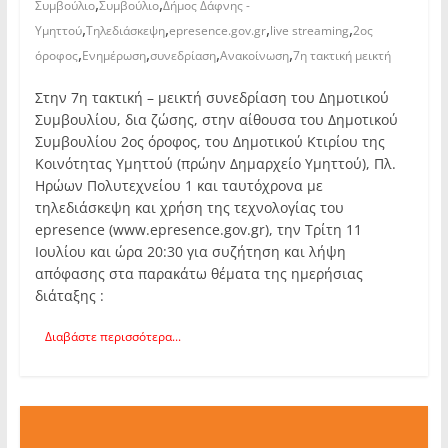
,
,
Συμβούλιο
Συμβούλιο
Δήμος Δάφνης -
,
,
,
,
Υμηττού
Τηλεδιάσκεψη
epresence.gov.gr
live streaming
2ος
,
,
,
,
όροφος
Ενημέρωση
συνεδρίαση
Ανακοίνωση
7η τακτική μεικτή
Στην 7η τακτική – μεικτή συνεδρίαση του Δημοτικού
Συμβουλίου, δια ζώσης, στην αίθουσα του Δημοτικού
Συμβουλίου 2ος όροφος, του Δημοτικού Κτιρίου της
Κοινότητας Υμηττού (πρώην Δημαρχείο Υμηττού), Πλ.
Ηρώων Πολυτεχνείου 1 και ταυτόχρονα με
τηλεδιάσκεψη και χρήση της τεχνολογίας του
epresence (www.epresence.gov.gr), την Τρίτη 11
Ιουλίου και ώρα 20:30 για συζήτηση και λήψη
απόφασης στα παρακάτω θέματα της ημερήσιας
διάταξης :
Διαβάστε περισσότερα...