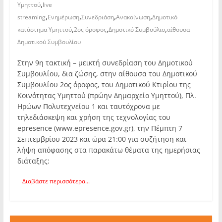
,
Υμηττού
live
,
,
,
,
streaming
Ενημέρωση
Συνεδριάση
Ανακοίνωση
Δημοτικό
,
,
,
κατάστημα Υμηττού
2ος όροφος
Δημοτικό Συμβούλιο
αίθουσα
Δημοτικού Συμβουλίου
Στην 9η τακτική – μεικτή συνεδρίαση του Δημοτικού
Συμβουλίου, δια ζώσης, στην αίθουσα του Δημοτικού
Συμβουλίου 2ος όροφος, του Δημοτικού Κτιρίου της
Κοινότητας Υμηττού (πρώην Δημαρχείο Υμηττού), Πλ.
Ηρώων Πολυτεχνείου 1 και ταυτόχρονα με
τηλεδιάσκεψη και χρήση της τεχνολογίας του
epresence (www.epresence.gov.gr), την Πέμπτη 7
Σεπτεμβρίου 2023 και ώρα 21:00 για συζήτηση και
λήψη απόφασης στα παρακάτω θέματα της ημερήσιας
διάταξης:
Διαβάστε περισσότερα...