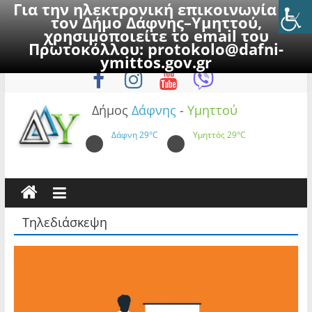
Για την ηλεκτρονική επικοινωνία με
τον Δήμο Δάφνης–Υμηττού,
χρησιμοποιείτε το email του
Πρωτοκόλλου:
protokolo@dafni-
Skip
Παρασκευή, 7 Αυγούστου 2026
ymittos.gov.gr
to
content
Δήμος
Δάφνης
-
Υμηττού
Δάφνη
29°C
Υμηττός
29°C
Τηλεδιάσκεψη