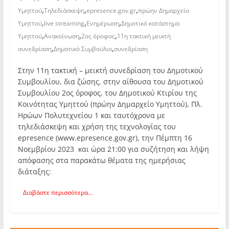
,
,
,
Υμηττού
Τηλεδιάσκεψη
epresence.gov.gr
πρώην Δημαρχείο
,
,
,
Υμηττού
live streaming
Ενημέρωση
Δημοτικό κατάστημα
,
,
,
Υμηττού
Ανακοίνωση
2ος όροφος
11η τακτική μεικτή
,
,
συνεδρίαση
Δημοτικό Συμβούλιο
συνεδρίαση
Στην 11η τακτική – μεικτή συνεδρίαση του Δημοτικού
Συμβουλίου, δια ζώσης, στην αίθουσα του Δημοτικού
Συμβουλίου 2ος όροφος, του Δημοτικού Κτιρίου της
Κοινότητας Υμηττού (πρώην Δημαρχείο Υμηττού), Πλ.
Ηρώων Πολυτεχνείου 1 και ταυτόχρονα με
τηλεδιάσκεψη και χρήση της τεχνολογίας του
epresence (www.epresence.gov.gr), την Πέμπτη 16
Νοεμβρίου 2023 και ώρα 21:00 για συζήτηση και λήψη
απόφασης στα παρακάτω θέματα της ημερήσιας
διάταξης:
Διαβάστε περισσότερα...