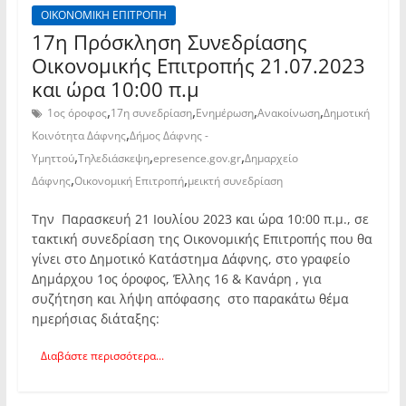
ΟΙΚΟΝΟΜΙΚΗ ΕΠΙΤΡΟΠΗ
17η Πρόσκληση Συνεδρίασης
Οικονομικής Επιτροπής 21.07.2023
και ώρα 10:00 π.μ
,
,
,
,
1ος όροφος
17η συνεδρίαση
Ενημέρωση
Ανακοίνωση
Δημοτική
,
Κοινότητα Δάφνης
Δήμος Δάφνης -
,
,
,
Υμηττού
Τηλεδιάσκεψη
epresence.gov.gr
Δημαρχείο
,
,
Δάφνης
Οικονομική Επιτροπή
μεικτή συνεδρίαση
Την Παρασκευή 21 Ιουλίου 2023 και ώρα 10:00 π.μ., σε
τακτική συνεδρίαση της Οικονομικής Επιτροπής που θα
γίνει στο Δημοτικό Κατάστημα Δάφνης, στο γραφείο
Δημάρχου 1ος όροφος, Έλλης 16 & Κανάρη , για
συζήτηση και λήψη απόφασης στο παρακάτω θέμα
ημερήσιας διάταξης:
Διαβάστε περισσότερα...