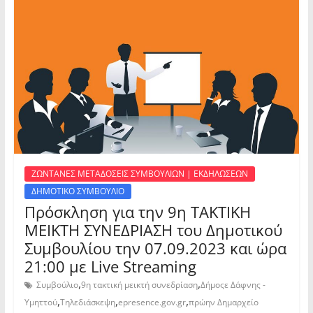
ΖΩΝΤΑΝΕΣ ΜΕΤΑΔΟΣΕΙΣ ΣΥΜΒΟΥΛΙΩΝ | ΕΚΔΗΛΩΣΕΩΝ
ΔΗΜΟΤΙΚΟ ΣΥΜΒΟΥΛΙΟ
Πρόσκληση για την 9η ΤΑΚΤΙΚΗ
ΜΕΙΚΤΗ ΣΥΝΕΔΡΙΑΣΗ του Δημοτικού
Συμβουλίου την 07.09.2023 και ώρα
21:00 με Live Streaming
,
,
Συμβούλιο
9η τακτική μεικτή συνεδρίαση
Δήμοςε Δάφνης -
,
,
,
Υμηττού
Τηλεδιάσκεψη
epresence.gov.gr
πρώην Δημαρχείο