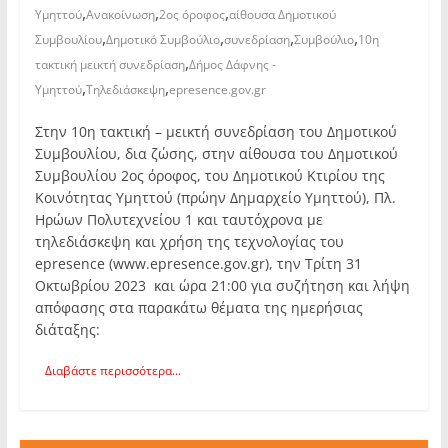
,
,
,
Υμηττού
Ανακοίνωση
2ος όροφος
αίθουσα Δημοτικού
,
,
,
,
Συμβουλίου
Δημοτικό Συμβούλιο
συνεδρίαση
Συμβούλιο
10η
,
τακτική μεικτή συνεδρίαση
Δήμος Δάφνης -
,
,
Υμηττού
Τηλεδιάσκεψη
epresence.gov.gr
Στην 10η τακτική – μεικτή συνεδρίαση του Δημοτικού
Συμβουλίου, δια ζώσης, στην αίθουσα του Δημοτικού
Συμβουλίου 2ος όροφος, του Δημοτικού Κτιρίου της
Κοινότητας Υμηττού (πρώην Δημαρχείο Υμηττού), Πλ.
Ηρώων Πολυτεχνείου 1 και ταυτόχρονα με
τηλεδιάσκεψη και χρήση της τεχνολογίας του
epresence (www.epresence.gov.gr), την Τρίτη 31
Οκτωβρίου 2023 και ώρα 21:00 για συζήτηση και λήψη
απόφασης στα παρακάτω θέματα της ημερήσιας
διάταξης:
Διαβάστε περισσότερα...