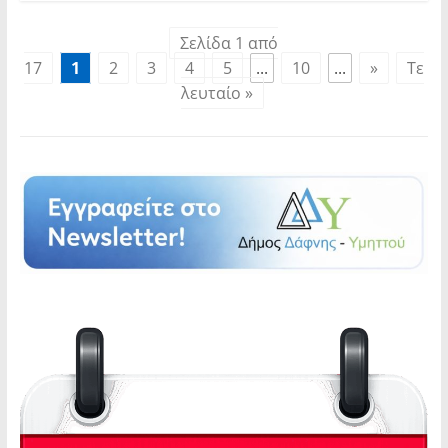
Σελίδα 1 από
17
1
2
3
4
5
...
10
...
»
Τε
λευταίο »