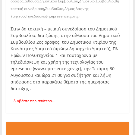
,
,
,
όροφος
αίθουσα Δημοτικού Συμβουλίου
Δημοτικό Συμβούλιο
8η
,
,
τακτική συνεδρίαση
Συμβούλιο
Δήμος Δάφνης -
,
,
Υμηττού
Τηλεδιάσκεψη
epresence.gov.gr
Στην 8η τακτική – μεικτή συνεδρίαση του Δημοτικού
Συμβουλίου, δια ζώσης, στην αίθουσα του Δημοτικού
Συμβουλίου 2ος όροφος, του Δημοτικού Κτιρίου της
Κοινότητας Υμηττού (πρώην Δημαρχείο Υμηττού), Πλ.
Ηρώων Πολυτεχνείου 1 και ταυτόχρονα με
τηλεδιάσκεψη και χρήση της τεχνολογίας του
epresence (www.epresence.gov.gr), την Τετάρτη 30
Αυγούστου και ώρα 21:00 για συζήτηση και λήψη
απόφασης στα παρακάτω θέματα της ημερήσιας
διάταξης :
Διαβάστε περισσότερα...