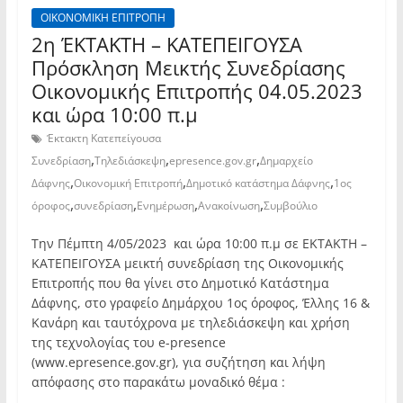
ΟΙΚΟΝΟΜΙΚΗ ΕΠΙΤΡΟΠΗ
2η ΈΚΤΑΚΤΗ – ΚΑΤΕΠΕΙΓΟΥΣΑ
Πρόσκληση Μεικτής Συνεδρίασης
Οικονομικής Επιτροπής 04.05.2023
και ώρα 10:00 π.μ
Έκτακτη Κατεπείγουσα
,
,
,
Συνεδρίαση
Τηλεδιάσκεψη
epresence.gov.gr
Δημαρχείο
,
,
,
Δάφνης
Οικονομική Επιτροπή
Δημοτικό κατάστημα Δάφνης
1ος
,
,
,
,
όροφος
συνεδρίαση
Ενημέρωση
Ανακοίνωση
Συμβούλιο
Την Πέμπτη 4/05/2023 και ώρα 10:00 π.μ σε ΕΚΤΑΚΤΗ –
ΚΑΤΕΠΕΙΓΟΥΣΑ μεικτή συνεδρίαση της Οικονομικής
Επιτροπής που θα γίνει στο Δημοτικό Κατάστημα
Δάφνης, στο γραφείο Δημάρχου 1ος όροφος, Έλλης 16 &
Κανάρη και ταυτόχρονα με τηλεδιάσκεψη και χρήση
της τεχνολογίας του e-presence
(www.epresence.gov.gr), για συζήτηση και λήψη
απόφασης στο παρακάτω μοναδικό θέμα :