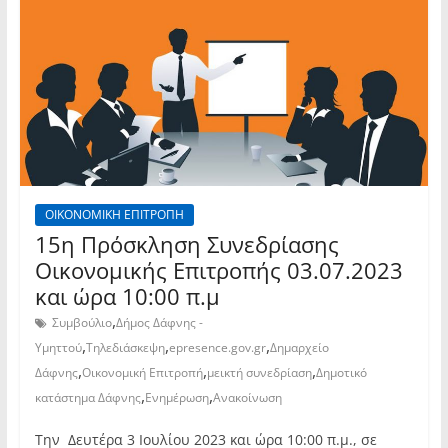
ΟΙΚΟΝΟΜΙΚΗ ΕΠΙΤΡΟΠΗ
15η Πρόσκληση Συνεδρίασης
Οικονομικής Επιτροπής 03.07.2023
και ώρα 10:00 π.μ
,
Συμβούλιο
Δήμος Δάφνης -
,
,
,
Υμηττού
Τηλεδιάσκεψη
epresence.gov.gr
Δημαρχείο
,
,
,
Δάφνης
Οικονομική Επιτροπή
μεικτή συνεδρίαση
Δημοτικό
,
,
κατάστημα Δάφνης
Ενημέρωση
Ανακοίνωση
Την Δευτέρα 3 Ιουλίου 2023 και ώρα 10:00 π.μ., σε