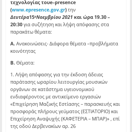
τεχνολογίας του
e
–
presence
(
www
.
epresence
.
gov
.
gr
)
την
Δευτέρα
15
Νοεμβρίου 2021
και ώρα 19.30 –
η
20:30
για συζήτηση και λήψη απόφασης στα
παρακάτω θέματα:
Α.
Ανακοινώσεις- Διάφορα θέματα –προβλήματα
κοινότητας
Β.
Θέματα:
1. Λήψη απόφασης για την έκδοση άδειας
παράτασης ωραρίου λειτουργίας μουσικών
οργάνων σε κατάστημα υγειονομικού
ενδιαφέροντος με αντικείμενο εργασιών
«Επιχείρηση Μαζικής Εστίασης – παρασκευής και
προσφοράς πλήρους γεύματος (ΕΣΤΙΑΤΟΡΙΟ) και
Επιχείρηση Αναψυχής (ΚΑΦΕΤΕΡΙΑ – ΜΠΑΡ)» , επί
της οδού Δερβενακίων αρ. 26