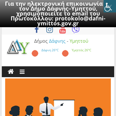
Για την ηλεκτρονική επικοινωνία με
τον Δήμο Δάφνης–Υμηττού,
χρησιμοποιείτε το email του
Πρωτοκόλλου:
protokolo@dafni-
Skip
Πέμπτη, 6 Αυγούστου 2026
ymittos.gov.gr
to
content
Δήμος
Δάφνης
-
Υμηττού
Δάφνη
26°C
Υμηττός
26°C