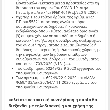
Εσωτερικών «Έκτακτα μέτρα προστασίας από τη
διασπορά του κορωνοϊου COVID-19 στην
Περιφέρεια Αττικής» (ΦΕΚ 4019/τ.β’/20-9-2020)
της παρ.1 του τρίτου άρθρου της αριθμ. Δ1α/
Γ.Π.οικ.55821 απόφασης «Ανώτατο όριο
συμμετεχόντων σε δημόσιες ή κοινωνικές
εκδηλώσεις» όπου «Τίθεται ανώτατο όριο εννέα
(9) συμμετεχόντων σε οποιαδήποτε δημόσια ή
κοινωνική εκδήλωση ή συνάθροιση, ανεξαρτήτως
του αν αυτή πραγματοποιείται σε ιδιωτικούς ή
δημόσιες, εσωτερικούς ή εξωτερικούς χώρους, με
την επιφύλαξη των δημόσιων υπαίθριων
συναθροίσεων του άρθρου 11 του Συντάγματος
και του ν. 4703/2020 (Α’131)….»
Του αριθμ.πρωτ. 60249/22-9-2020 εγγράφου του
Υπουργείου Εσωτερικών
Των αριθμ.πρωτ. 60249/22-9-2020 και ΔΙΔΑΔ/
Φ.69/133/οικ.20764/7-11-2020 εγγράφων του
Υπουργείου Εσωτερικών
καλείστε σε τακτική συνεδρίαση η οποία θα
διεξαχθεί με τηλεδιάσκεψη και χρήση της