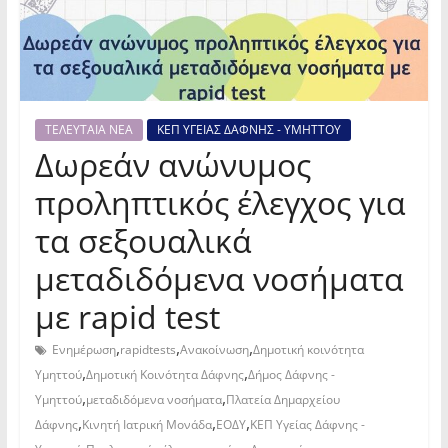
ΤΕΛΕΥΤΑΙΑ ΝΕΑ
ΚΕΠ ΥΓΕΙΑΣ ΔΑΦΝΗΣ - ΥΜΗΤΤΟΥ
Δωρεάν ανώνυμος
προληπτικός έλεγχος για
τα σεξουαλικά
μεταδιδόμενα νοσήματα
με rapid test
,
,
,
Ενημέρωση
rapidtests
Ανακοίνωση
Δημοτική κοινότητα
,
,
Υμηττού
Δημοτική Κοινότητα Δάφνης
Δήμος Δάφνης -
,
,
Υμηττού
μεταδιδόμενα νοσήματα
Πλατεία Δημαρχείου
,
,
,
Δάφνης
Κινητή Ιατρική Μονάδα
ΕΟΔΥ
ΚΕΠ Υγείας Δάφνης -
,
,