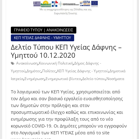
ΓΡΑΦΕΙΟ ΤΥΠΟΥ | ΑΝΑΚΟΙΝΩΣΕΙΣ
ΚΕΠ ΥΓΕΙΑΣ ΔΑΦΝΗΣ - ΥΜΗΤΤΟΥ
Δελτίο Τύπου ΚΕΠ Υγείας Δάφνης –
Υμηττού 10.12.2020
,
,
Ανακοίνωση
Κοινωνική Πολιτική
Δήμος Δάφνης -
,
,
,
,
Υμηττού
Δημότες
Πολίτες
ΚΕΠ Υγείας Δάφνης - Υμηττού
Δημοτικά
,
,
,
,
Ιατρεία
Ενημέρωση
Ενημερωτικό βίντεο
Δελτίο τύπου
Νοσήματα
Το λογισμικού των ΚΕΠ Υγείας, χρησιμοποιείται από
τον Δήμο και σαν βασικό εργαλείο ευαισθητοποίησης
των δημοτών στην πρόληψη και στον
προσυμπτωματικό έλεγχο καθώς και επικοινωνίας και
ενημέρωσης για την προφύλαξη τους από το νέο
κορωνοϊό COVID-19. Οι Δημότες μπορούν να εγγραφούν
στο Λογισμικό των ΚΕΠ ΥΓΕΙΑΣ μέσα από το site