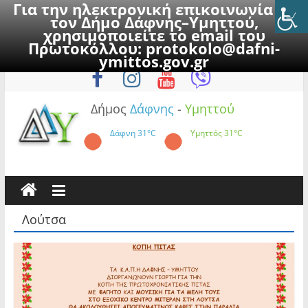
Για την ηλεκτρονική επικοινωνία με
τον Δήμο Δάφνης–Υμηττού,
χρησιμοποιείτε το email του
Πρωτοκόλλου:
protokolo@dafni-
Skip
Πέμπτη, 6 Αυγούστου 2026
ymittos.gov.gr
to
content
Δήμος
Δάφνης
-
Υμηττού
Δάφνη
31°C
Υμηττός
31°C
Λούτσα