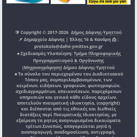
🔰 Copyright © 2017-2026
Δήμος Δάφνης-Υμηττού
📌 Δημαρχείο Δάφνης | Έλλης 16 & Κανάρη 📩 :
protokolo@dafni-ymittos.gov.gr
🔹Σχεδιασμός-Υλοποίηση:
Τμήμα Πληροφορικής
Προγραμματισμού & Οργάνωσης
(Μηχανογράφηση)
Δήμου Δάφνης-Υμηττού
🔸Το σύνολο του περιεχομένου του Διαδικτυακού
Τόπου μας, συμπεριλαμβανομένων, των
κειμένων, ειδήσεων, γραφικών, φωτογραφιών,
σχεδιαγραμμάτων, απεικονίσεων, παρεχόμενων
υπηρεσιών και γενικά κάθε είδους αρχείων,
αποτελούν πνευματική ιδιοκτησία, (copyright)
και διέπονται από τις εθνικές και διεθνείς
διατάξεις περί Πνευματικής Ιδιοκτησίας, με
εξαίρεση τα ρητώς αναγνωρισμένα δικαιώματα
τρίτων.
Συνεπώς, απαγορεύεται ρητά η
αναπαραγωγή, αναδημοσίευση, αντιγραφή,