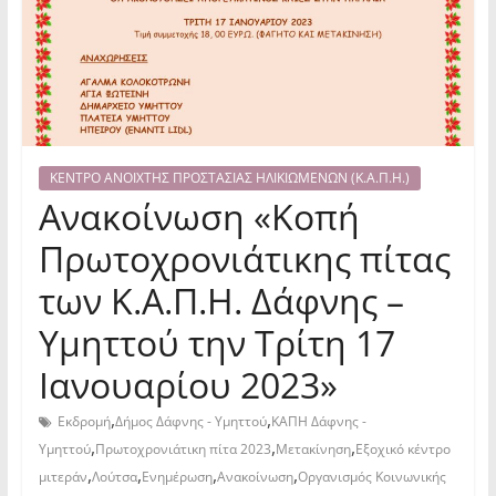
ΚΕΝΤΡΟ ΑΝΟΙΧΤΗΣ ΠΡΟΣΤΑΣΙΑΣ ΗΛΙΚΙΩΜΕΝΩΝ (Κ.Α.Π.Η.)
Ανακοίνωση «Κοπή
Πρωτοχρονιάτικης πίτας
των Κ.Α.Π.Η. Δάφνης –
Υμηττού την Τρίτη 17
Ιανουαρίου 2023»
,
,
Εκδρομή
Δήμος Δάφνης - Υμηττού
ΚΑΠΗ Δάφνης -
,
,
,
Υμηττού
Πρωτοχρονιάτικη πίτα 2023
Μετακίνηση
Εξοχικό κέντρο
,
,
,
,
μιτεράν
Λούτσα
Ενημέρωση
Ανακοίνωση
Οργανισμός Κοινωνικής