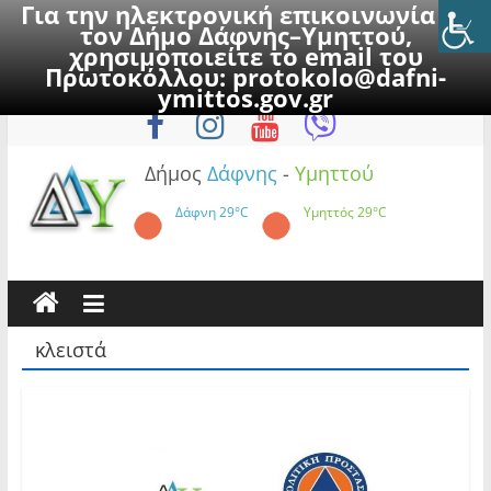
Για την ηλεκτρονική επικοινωνία με
τον Δήμο Δάφνης–Υμηττού,
χρησιμοποιείτε το email του
Πρωτοκόλλου:
protokolo@dafni-
Skip
Κυριακή, 9 Αυγούστου 2026
ymittos.gov.gr
to
content
Δήμος
Δάφνης
-
Υμηττού
Δάφνη
29°C
Υμηττός
29°C
κλειστά