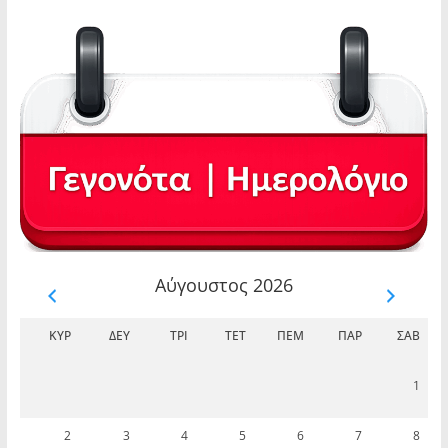
Αύγουστος 2026
ΚΥΡ
ΔΕΥ
ΤΡΊ
ΤΕΤ
ΠΈΜ
ΠΑΡ
ΣΆΒ
1
2
3
4
5
6
7
8