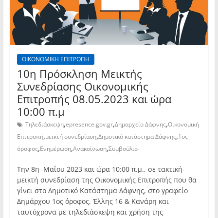
ΟΙΚΟΝΟΜΙΚΗ ΕΠΙΤΡΟΠΗ
10η Πρόσκληση Μεικτής
Συνεδρίασης Οικονομικής
Επιτροπής 08.05.2023 και ώρα
10:00 π.μ
,
,
,
Τηλεδιάσκεψη
epresence.gov.gr
Δημαρχείο Δάφνης
Οικονομική
,
,
,
Επιτροπή
μεικτή συνεδρίαση
Δημοτικό κατάστημα Δάφνης
1ος
,
,
,
όροφος
Ενημέρωση
Ανακοίνωση
Συμβούλιο
Την 8η Μαΐου 2023 και ώρα 10:00 π.μ., σε τακτική-
μεικτή συνεδρίαση της Οικονομικής Επιτροπής που θα
γίνει στο Δημοτικό Κατάστημα Δάφνης, στο γραφείο
Δημάρχου 1ος όροφος, Έλλης 16 & Κανάρη και
ταυτόχρονα με τηλεδιάσκεψη και χρήση της