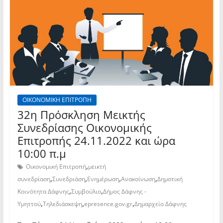
ΟΙΚΟΝΟΜΙΚΗ ΕΠΙΤΡΟΠΗ
32η Πρόσκληση Μεικτής
Συνεδρίασης Οικονομικής
Επιτροπής 24.11.2022 και ώρα
10:00 π.μ
,
Οικονομική Επιτροπή
μεικτή
,
,
,
,
συνεδρίαση
Συνεδριάση
Ενημέρωση
Ανακοίνωση
Δημοτική
,
,
Κοινότητα Δάφνης
Συμβούλιο
Δήμος Δάφνης -
,
,
,
Υμηττού
Τηλεδιάσκεψη
epresence.gov.gr
Δημαρχείο Δάφνης