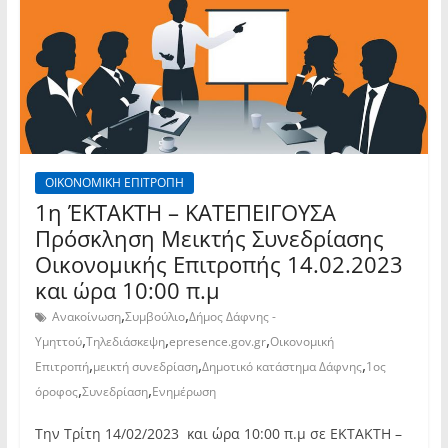
ΟΙΚΟΝΟΜΙΚΗ ΕΠΙΤΡΟΠΗ
1η ΈΚΤΑΚΤΗ – ΚΑΤΕΠΕΙΓΟΥΣΑ
Πρόσκληση Μεικτής Συνεδρίασης
Οικονομικής Επιτροπής 14.02.2023
και ώρα 10:00 π.μ
,
,
Ανακοίνωση
Συμβούλιο
Δήμος Δάφνης -
,
,
,
Υμηττού
Τηλεδιάσκεψη
epresence.gov.gr
Οικονομική
,
,
,
Επιτροπή
μεικτή συνεδρίαση
Δημοτικό κατάστημα Δάφνης
1ος
,
,
όροφος
Συνεδρίαση
Ενημέρωση
Την Τρίτη 14/02/2023 και ώρα 10:00 π.μ σε ΕΚΤΑΚΤΗ –