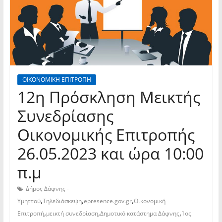
ΟΙΚΟΝΟΜΙΚΗ ΕΠΙΤΡΟΠΗ
12η Πρόσκληση Μεικτής
Συνεδρίασης
Οικονομικής Επιτροπής
26.05.2023 και ώρα 10:00
π.μ
Δήμος Δάφνης -
,
,
,
Υμηττού
Τηλεδιάσκεψη
epresence.gov.gr
Οικονομική
,
,
,
Επιτροπή
μεικτή συνεδρίαση
Δημοτικό κατάστημα Δάφνης
1ος