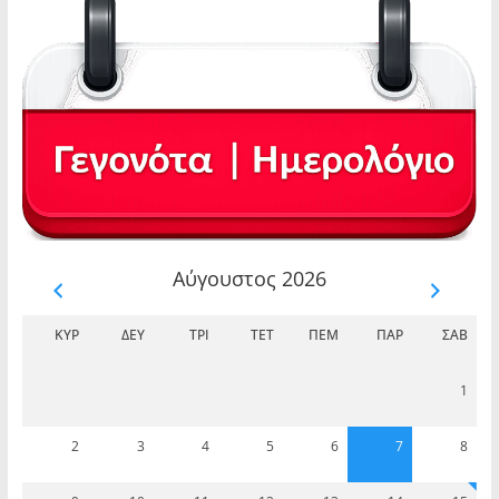
Αύγουστος 2026
ΚΥΡ
ΔΕΥ
ΤΡΊ
ΤΕΤ
ΠΈΜ
ΠΑΡ
ΣΆΒ
1
2
3
4
5
6
7
8