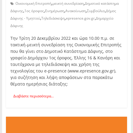
,
,
Οικονομική Επιτροπή
μεικτή συνεδρίαση
Δημοτικό κατάστημα
,
,
,
,
,
Δάφνης
1ος όροφος
Ενημέρωση
Ανακοίνωση
Συμβούλιο
Δήμος
,
,
,
Δάφνης - Υμηττού
Τηλεδιάσκεψη
epresence.gov.gr
Δημαρχείο
Δάφνης
Την Τρίτη 20 Δεκεμβρίου 2022 και ώρα 10.00 π.μ. σε
τακτική-μεικτή συνεδρίαση της Οικονομικής Επιτροπής
που θα γίνει στο Δημοτικό Κατάστημα Δάφνης, στο
γραφείο Δημάρχου 1ος όροφος, Έλλης 16 & Κανάρη και
ταυτόχρονα με τηλεδιάσκεψη και χρήση της
τεχνολογίας του e-presence (www.epresence.gov.gr),
για συζήτηση και λήψη αποφάσεων στα παρακάτω
θέματα ημερήσιας διάταξης:
Διαβάστε περισσότερα...