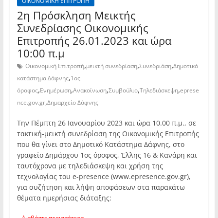
ΟΙΚΟΝΟΜΙΚΗ ΕΠΙΤΡΟΠΗ
2η Πρόσκληση Μεικτής
Συνεδρίασης Οικονομικής
Επιτροπής 26.01.2023 και ώρα
10:00 π.μ
,
,
,
Οικονομική Επιτροπή
μεικτή συνεδρίαση
Συνεδριάση
Δημοτικό
,
κατάστημα Δάφνης
1ος
,
,
,
,
,
όροφος
Ενημέρωση
Ανακοίνωση
Συμβούλιο
Τηλεδιάσκεψη
eprese
,
nce.gov.gr
Δημαρχείο Δάφνης
Την Πέμπτη 26 Ιανουαρίου 2023 και ώρα 10.00 π.μ., σε
τακτική-μεικτή συνεδρίαση της Οικονομικής Επιτροπής
που θα γίνει στο Δημοτικό Κατάστημα Δάφνης, στο
γραφείο Δημάρχου 1ος όροφος, Έλλης 16 & Κανάρη και
ταυτόχρονα με τηλεδιάσκεψη και χρήση της
τεχνολογίας του e-presence (www.epresence.gov.gr),
για συζήτηση και λήψη αποφάσεων στα παρακάτω
θέματα ημερήσιας διάταξης:
Διαβάστε περισσότερα...