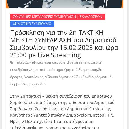
ΖΩΝΤΑΝΕΣ ΜΕΤΑΔΟΣΕΙΣ ΣΥΜΒΟΥΛΙΩΝ | ΕΚΔΗΛΩΣΕΩΝ
ΔΗΜΟΤΙΚΟ ΣΥΜΒΟΥΛΙΟ
Πρόσκληση για την 2η ΤΑΚΤΙΚΗ
ΜΕΙΚΤΗ ΣΥΝΕΔΡΙΑΣΗ του Δημοτικού
Συμβουλίου την 15.02.2023 και ώρα
21:00 με Live Streaming
,
,
,
Τηλεδιάσκεψη
epresence.gov.gr
live streaming
μεικτή
,
,
,
συνεδρίαση
Δημοτικό κατάστημα Υμηττού
Ενημέρωση
2ος
,
,
,
όροφος
Ανακοίνωση
αίθουσα Δημοτικού Συμβουλίου
Δημοτικό
,
Συμβούλιο
Συμβούλιο
Στην 2η τακτική – μεικτή συνεδρίαση του Δημοτικού
Συμβουλίου, δια ζώσης, στην αίθουσα του Δημοτικού
Συμβουλίου 2ος όροφος, του Δημοτικού Κτιρίου της
Κοινότητας Υμηττού (πρώην Δημαρχείο Υμηττού), Πλ.
Ηρώων Πολυτεχνείου 1 και ταυτόχρονα με
τηλεδιάσκεψη και χρήση της τεχνολογίας του