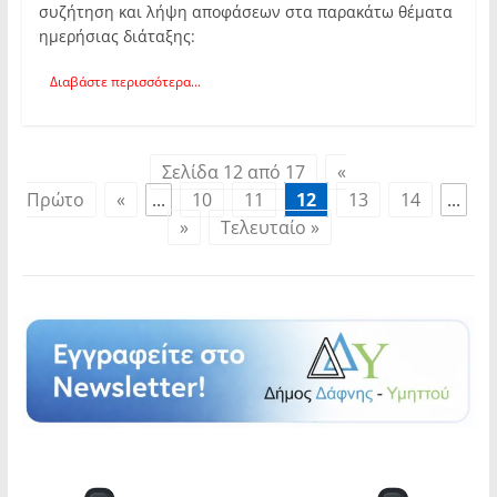
συζήτηση και λήψη αποφάσεων στα παρακάτω θέματα
ημερήσιας διάταξης:
Διαβάστε περισσότερα...
Σελίδα 12 από 17
«
Πρώτο
«
...
10
11
12
13
14
...
»
Τελευταίο »