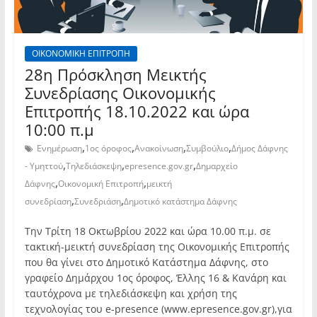
ΟΙΚΟΝΟΜΙΚΗ ΕΠΙΤΡΟΠΗ
28η Πρόσκληση Μεικτής
Συνεδρίασης Οικονομικής
Επιτροπής 18.10.2022 και ώρα
10:00 π.μ
,
,
,
,
Ενημέρωση
1ος όροφος
Ανακοίνωση
Συμβούλιο
Δήμος Δάφνης
,
,
,
- Υμηττού
Τηλεδιάσκεψη
epresence.gov.gr
Δημαρχείο
,
,
Δάφνης
Οικονομική Επιτροπή
μεικτή
,
,
συνεδρίαση
Συνεδριάση
Δημοτικό κατάστημα Δάφνης
Την Τρίτη 18 Οκτωβρίου 2022 και ώρα 10.00 π.μ. σε
τακτική-μεικτή συνεδρίαση της Οικονομικής Επιτροπής
που θα γίνει στο Δημοτικό Κατάστημα Δάφνης, στο
γραφείο Δημάρχου 1ος όροφος, Έλλης 16 & Κανάρη και
ταυτόχρονα με τηλεδιάσκεψη και χρήση της
τεχνολογίας του e-presence (www.epresence.gov.gr),για