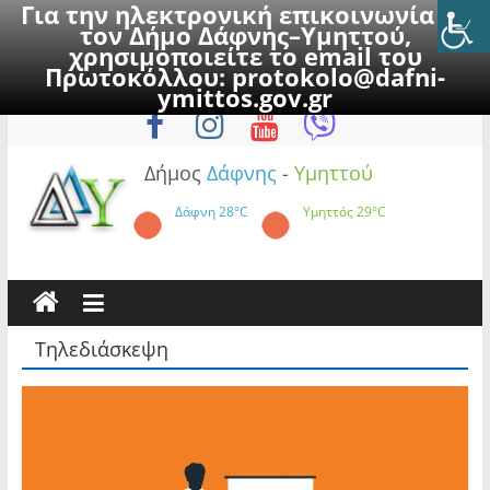
Για την ηλεκτρονική επικοινωνία με
τον Δήμο Δάφνης–Υμηττού,
χρησιμοποιείτε το email του
Πρωτοκόλλου:
protokolo@dafni-
Skip
Παρασκευή, 7 Αυγούστου 2026
ymittos.gov.gr
to
content
Δήμος
Δάφνης
-
Υμηττού
Δάφνη
28°C
Υμηττός
29°C
Τηλεδιάσκεψη