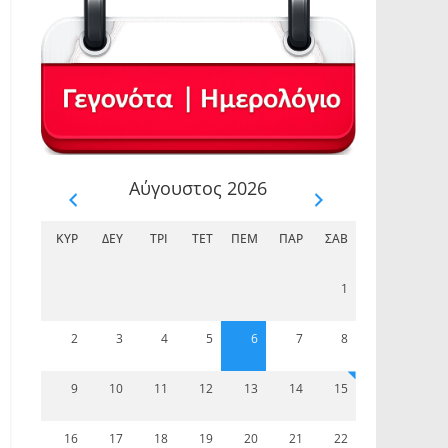
Αύγουστος 2026
ΚΥΡ
ΔΕΥ
ΤΡΊ
ΤΕΤ
ΠΈΜ
ΠΑΡ
ΣΆΒ
1
2
3
4
5
6
7
8
9
10
11
12
13
14
15
16
17
18
19
20
21
22