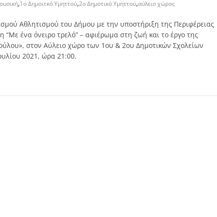
,
,
,
ουσική
1ο Δημοιτκό Υμηττού
2ο Δημοτικό Υμηττού
αύλειο χώρος
ισμού Αθλητισμού του Δήμου με την υποστήριξη της Περιφέρειας
 “Με ένα όνειρο τρελό” – αφιέρωμα στη ζωή και το έργο της
ύλου», στον Αύλειο χώρο των 1ου & 2ου Δημοτικών Σχολείων
ουλίου 2021, ώρα 21:00.