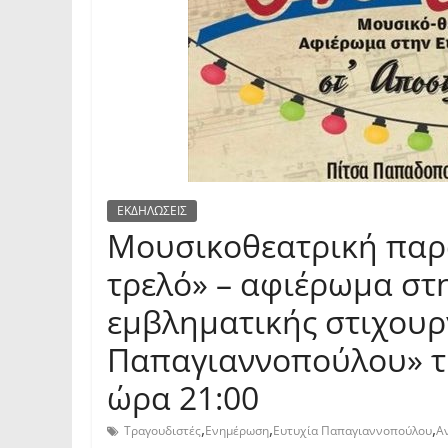
ΕΚΔΗΛΩΣΕΙΣ
Μουσικοθεατρική παρ
τρελό» – αφιέρωμα στη
εμβληματικής στιχουρ
Παπαγιαννοπούλου» τη
ώρα 21:00
,
,
,
Τραγουδιστές
Ενημέρωση
Ευτυχία Παπαγιαννοπούλου
Α