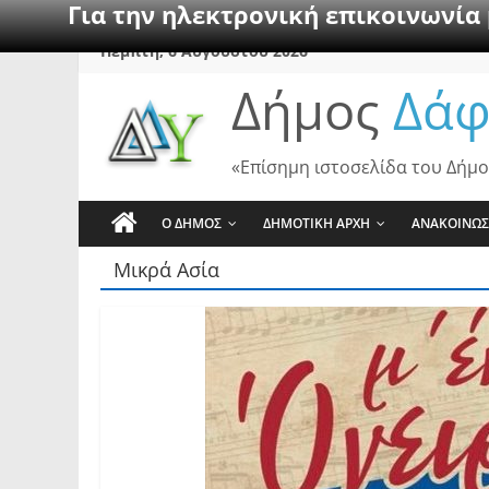
Για την ηλεκτρονική επικοινωνία
Skip
Πέμπτη, 6 Αυγούστου 2026
to
Δήμος
Δάφ
content
«Επίσημη ιστοσελίδα του Δήμο
Ο ΔΗΜΟΣ
ΔΗΜΟΤΙΚΗ ΑΡΧΗ
ΑΝΑΚΟΙΝΩΣ
Μικρά Ασία