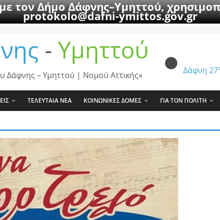
 με τον Δήμο Δάφνης–Υμηττού, χρησιμοπ
protokolo@dafni-ymittos.gov.gr
νης
-
Υμηττού
Δάφνη
27
υ Δάφνης – Υμηττού | Νομού Αττικής»
ΕΙΣ
ΤΕΛΕΥΤΑΙΑ ΝΕΑ
ΚΟΙΝΩΝΙΚΕΣ ΔΟΜΕΣ
ΓΙΑ ΤΟΝ ΠΟΛΙΤΗ