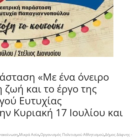
άσταση «Με ένα όνειρο
 ζωή και το έργο της
γού Ευτυχίας
ν Κυριακή 17 Ιουλίου και
,
,
,
νακοίνωση
Μικρά Ασία
Οργανισμός Πολιτισμού Αθλητισμού
Δήμος Δάφνης -