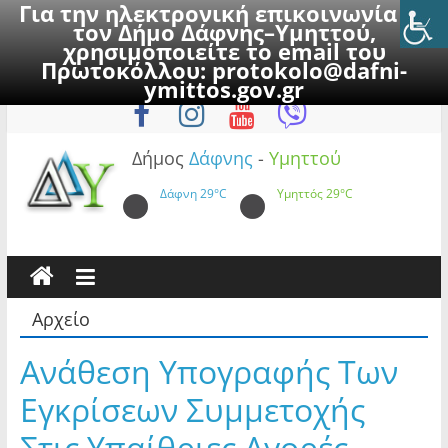
Για την ηλεκτρονική επικοινωνία με
τον Δήμο Δάφνης–Υμηττού,
χρησιμοποιείτε το email του
Πρωτοκόλλου:
protokolo@dafni-
Skip
Κυριακή, 9 Αυγούστου 2026
ymittos.gov.gr
to
content
Δήμος
Δάφνης
-
Υμηττού
Δάφνη
29°C
Υμηττός
29°C
Αρχείο
Ανάθεση Υπογραφής Των
Εγκρίσεων Συμμετοχής
Στις Υπαίθριες Αγορές