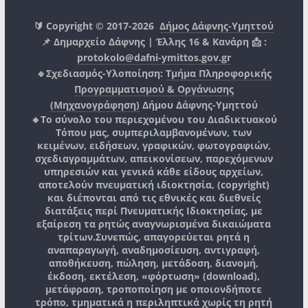
🔰 Copyright © 2017-2026
Δήμος Δάφνης-Υμηττού
📌 Δημαρχείο Δάφνης | Έλλης 16 & Κανάρη 📩 :
protokolo@dafni-ymittos.gov.gr
🔹Σχεδιασμός-Υλοποίηση:
Τμήμα Πληροφορικής
Προγραμματισμού & Οργάνωσης
(Μηχανογράφηση)
Δήμου Δάφνης-Υμηττού
🔸Το σύνολο του περιεχομένου του Διαδικτυακού
Τόπου μας, συμπεριλαμβανομένων, των
κειμένων, ειδήσεων, γραφικών, φωτογραφιών,
σχεδιαγραμμάτων, απεικονίσεων, παρεχόμενων
υπηρεσιών και γενικά κάθε είδους αρχείων,
αποτελούν πνευματική ιδιοκτησία, (copyright)
και διέπονται από τις εθνικές και διεθνείς
διατάξεις περί Πνευματικής Ιδιοκτησίας, με
εξαίρεση τα ρητώς αναγνωρισμένα δικαιώματα
τρίτων.
Συνεπώς, απαγορεύεται ρητά η
αναπαραγωγή, αναδημοσίευση, αντιγραφή,
αποθήκευση, πώληση, μετάδοση, διανομή,
έκδοση, εκτέλεση, «φόρτωση» (download),
μετάφραση, τροποποίηση με οποιονδήποτε
τρόπο, τμηματικά η περιληπτικά χωρίς τη ρητή