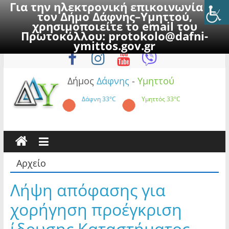
Για την ηλεκτρονική επικοινωνία με
τον Δήμο Δάφνης–Υμηττού,
χρησιμοποιείτε το email του
Πρωτοκόλλου:
protokolo@dafni-
Skip
Πέμπτη, 6 Αυγούστου 2026
ymittos.gov.gr
to
content
Δήμος
Δάφνης
-
Υμηττού
Δάφνη
33°C
Υμηττός
33°C
Αρχείο
Λήψη απόφασης για
χορήγηση προέγκριση
ίδρυσης Καταστήματος