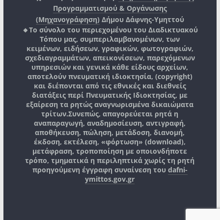
Προγραμματισμού & Οργάνωσης
(Μηχανογράφηση)
Δήμου Δάφνης-Υμηττού
🔸Το σύνολο του περιεχομένου του Διαδικτυακού
Τόπου μας, συμπεριλαμβανομένων, των
κειμένων, ειδήσεων, γραφικών, φωτογραφιών,
σχεδιαγραμμάτων, απεικονίσεων, παρεχόμενων
υπηρεσιών και γενικά κάθε είδους αρχείων,
αποτελούν πνευματική ιδιοκτησία, (copyright)
και διέπονται από τις εθνικές και διεθνείς
διατάξεις περί Πνευματικής Ιδιοκτησίας, με
εξαίρεση τα ρητώς αναγνωρισμένα δικαιώματα
τρίτων.
Συνεπώς, απαγορεύεται ρητά η
αναπαραγωγή, αναδημοσίευση, αντιγραφή,
αποθήκευση, πώληση, μετάδοση, διανομή,
έκδοση, εκτέλεση, «φόρτωση» (download),
μετάφραση, τροποποίηση με οποιονδήποτε
τρόπο, τμηματικά η περιληπτικά χωρίς τη ρητή
προηγούμενη έγγραφη συναίνεση του
dafni-
ymittos.gov.gr