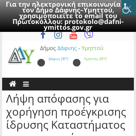
Για την ηλεκτρονική επικοινωνία με
τον Δήμο Δάφνης–Υμηττού,
χρησιμοποιείτε το email του
Πρωτοκόλλου:
protokolo@dafni-
Skip
Σάββατο, 8 Αυγούστου 2026
ymittos.gov.gr
to
content
Δήμος
Δάφνης
-
Υμηττού
Δάφνη
28°C
Υμηττός
28°C
Λήψη απόφασης για
χορήγηση προέγκρισης
ίδρυσης Καταστήματος