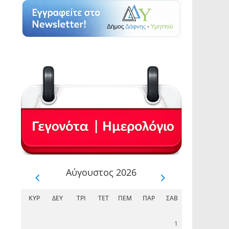
𝝜 
Δά
Αύγουστος 2026
ΚΥΡ
ΔΕΥ
ΤΡΊ
ΤΕΤ
ΠΈΜ
ΠΑΡ
ΣΆΒ
1