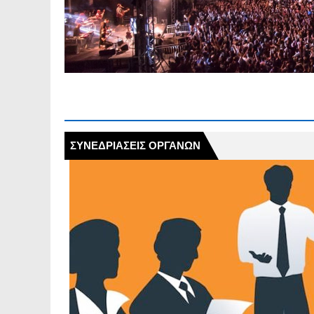
Πέμπτη 30.07.2026 | Εφα
παραμονής και κυκλοφορία
ΣΥΝΕΔΡΙΑΣΕΙΣ ΟΡΓΑΝΩΝ
ΣΥΝΕΔΡΙΑΣΕΙΣ ΟΡΓΑΝΩΝ
𝝜 𝝥𝝤𝝠𝝜 𝝡𝝖𝝨 𝝤𝝡𝝤𝝦
Δημοτικό Σχολείο Δάφνης
27η Τακτική Συνεδρίαση τ
τη Παρασκευή 31.07.2026 κ
Ανακοίνωση | 27.07.2026 
διαδρομής της λεωφορεια