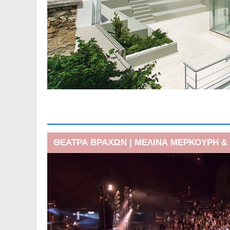
𝝜 𝝥𝝤𝝠𝝜 𝝡𝝖𝝨 𝝤𝝡𝝤𝝦
Δημοτικό Σχολείο Υμηττο
Παρασκευή 31.07.2026 | 
διέλευσης, παραμονής και
ΘΕΑΤΡΑ ΒΡΑΧΩΝ | ΜΕΛΙΝΑ ΜΕΡΚΟΥΡΗ 
ΘΕΑΤΡΑ ΒΡΑΧΩΝ | ΜΕΛΙΝΑ ΜΕΡΚΟΥΡΗ &
Το Φεστιβάλ στη σκιά των
Ανακοίνωση για την πρόσ
δικαίου ορισμένου χρόνο