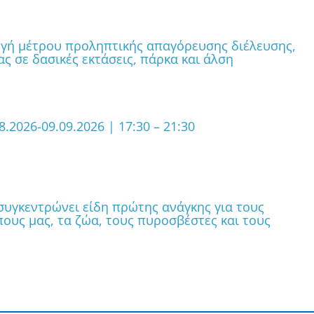
ογή μέτρου προληπτικής απαγόρευσης διέλευσης,
ς σε δασικές εκτάσεις, πάρκα και άλση
03.08.2026-09.09.2026 | 17:30 – 21:30
υγκεντρώνει είδη πρώτης ανάγκης για τους
υς μας, τα ζώα, τους πυροσβέστες και τους
θηκε η λειτουργία του οδοφωτισμού στις
Ναυάρχου Βότση, Πλούτωνος, Αριστοτέλους, καθώ
μοθόης