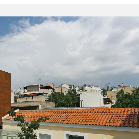
ρμογή μέτρου προληπτικής απαγόρευσης διέλευσης,
ς σε δασικές εκτάσεις, πάρκα και άλση
 βλάβη στον οδοφωτισμό στις οδούς Λάμπρου
 Πλούτωνος, Αριστοτέλους, καθώς και σε τμήμα τη
ρμογή μέτρου προληπτικής απαγόρευσης διέλευσης,
ς σε δασικές εκτάσεις, πάρκα και άλση
6 | Εφαρμογή μέτρου απαγόρευσης διέλευσης,
ς σε δασικές εκτάσεις, πάρκα και άλση