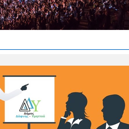
ρμογή μέτρου προληπτικής απαγόρευσης διέλευσης,
ς σε δασικές εκτάσεις, πάρκα και άλση
𝝖𝝞𝝢𝝚𝝞 | Οι σχολικές αυλές ανακατασκευάζονται | 1ο
ης Δημοτικής Επιτροπής του Δήμου Δάφνης-Υμηττού
αι ώρα 10:30 π.μ.
& 28.07.2026 | Προσωρινή Τροποποίηση της
κής γραμμής 856 λόγω έργων στην οδό Ηπείρου