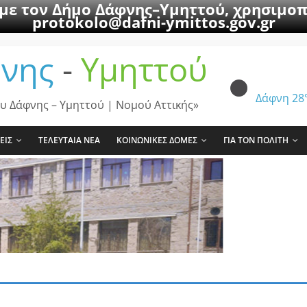
 με τον Δήμο Δάφνης–Υμηττού, χρησιμοπ
protokolo@dafni-ymittos.gov.gr
νης
-
Υμηττού
Δάφνη
28
υ Δάφνης – Υμηττού | Νομού Αττικής»
ΕΙΣ
ΤΕΛΕΥΤΑΙΑ ΝΕΑ
ΚΟΙΝΩΝΙΚΕΣ ΔΟΜΕΣ
ΓΙΑ ΤΟΝ ΠΟΛΙΤΗ
η προσωπικού με σχέση εργασίας ιδιωτικο
ισμού σχολικών μονάδων