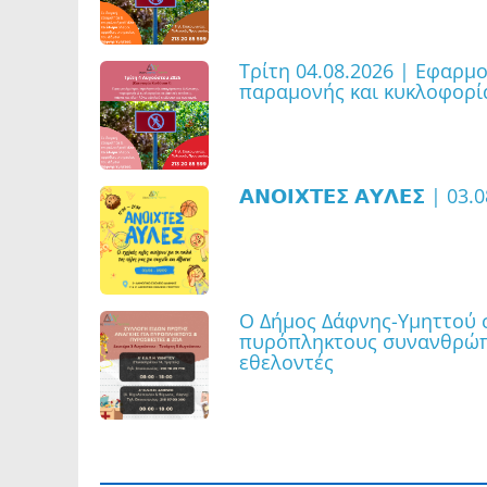
Τρίτη 04.08.2026 | Εφαρμ
παραμονής και κυκλοφορία
𝝖𝝢𝝤𝝞𝝬𝝩𝝚𝝨 𝝖𝝪𝝠𝝚𝝨 | 
Ο Δήμος Δάφνης-Υμηττού σ
πυρόπληκτους συνανθρώπο
εθελοντές
Ανακοίνωση | Αποκαταστά
ΜΟΥΣΕΙΟ ΜΠΟΥΖΙΑΝΗ
οδούς Λάμπρου Κατσώνη, 
και σε τμήμα της οδού Κυ
ΜΟΥΣΕΙΟ ΜΠΟΥΖΙΑΝΗ