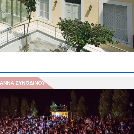
𝝖𝝞𝝢𝝚𝝞 | Οι σχολικές αυλές ανακατασκευάζονται | 1ο
ύ
Εφαρμογή μέτρου προληπτικής απαγόρευσης
 κυκλοφορίας σε δασικές εκτάσεις, πάρκα και άλση
& ΑΝΝΑ ΣΥΝΟΔΙΝΟΥ
 ΑΝΝΑ ΣΥΝΟΔΙΝΟΥ
 Βράχων της πόλης μας… που αγκαλιάζει κάθε ηλικία
ληψη προσωπικού με σχέση εργασίας ιδιωτικού
υ σε υπηρεσίες καθαρισμού σχολικών μονάδων