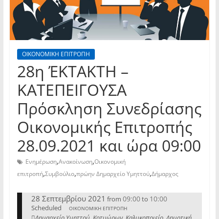
ΟΙΚΟΝΟΜΙΚΗ ΕΠΙΤΡΟΠΗ
28η ΈΚΤΑΚΤΗ –
ΚΑΤΕΠΕΙΓΟΥΣΑ
Πρόσκληση Συνεδρίασης
Οικονομικής Επιτροπής
28.09.2021 και ώρα 09:00
,
,
Ενημέρωση
Ανακοίνωση
Οικονομική
,
,
,
επιτροπή
Συμβούλιο
πρώην Δημαρχείο Υμηττού
Δήμαρχος
28 Σεπτεμβρίου 2021
09:00
10:00
from
to
Scheduled
ΟΙΚΟΝΟΜΙΚΗ ΕΠΙΤΡΟΠΗ
Δημαρχείο Υμηττού, Κοτυώρων, Καλυκοποιείο, Δημοτική