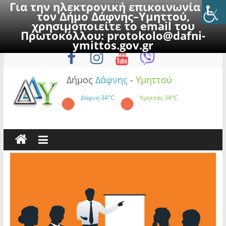
Για την ηλεκτρονική επικοινωνία με
τον Δήμο Δάφνης–Υμηττού,
χρησιμοποιείτε το email του
Πρωτοκόλλου:
protokolo@dafni-
Skip
Παρασκευή, 7 Αυγούστου 2026
ymittos.gov.gr
to
content
Δήμος
Δάφνης
-
Υμηττού
Δάφνη
34°C
Υμηττός
34°C