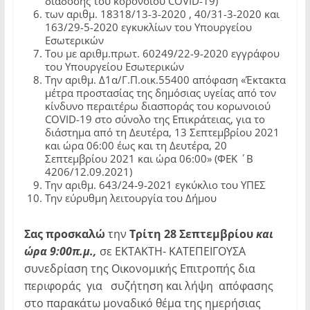
διάδοσης του κορονοϊού COVID-19)
των αριθμ. 18318/13-3-2020 , 40/31-3-2020 και
163/29-5-2020 εγκυκλίων του Υπουργείου
Εσωτερικών
Του με αριθμ.πρωτ. 60249/22-9-2020 εγγράφου
του Υπουργείου Εσωτερικών
Την αριθμ. Δ1α/Γ.Π.οικ.55400 απόφαση «Έκτακτα
μέτρα προστασίας της δημόσιας υγείας από τον
κίνδυνο περαιτέρω διασποράς του κορωνοιού
COVID-19 στο σύνολο της Επικράτειας, για το
διάστημα από τη Δευτέρα, 13 Σεπτεμβρίου 2021
και ώρα 06:00 έως και τη Δευτέρα, 20
Σεπτεμβρίου 2021 και ώρα 06:00» (ΦΕΚ ΄Β
4206/12.09.2021)
Την αριθμ. 643/24-9-2021 εγκύκλιο του ΥΠΕΣ
Την εύρυθμη λειτουργία του Δήμου
Σας προσκαλώ
την
Τρίτη 28 Σεπτεμβρίου
και
ώρα 9:00π.μ.,
σε ΕΚΤΑΚΤΗ- ΚΑΤΕΠΕΙΓΟΥΣΑ
συνεδρίαση της Οικονομικής Επιτροπής δια
περιφοράς για συζήτηση και λήψη απόφασης
στο παρακάτω μοναδικό θέμα της ημερήσιας