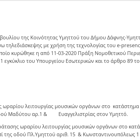
μβουλίου της Κοινότητας Υμηττού του Δήμου Δάφνης-Υμητ
έσω τηλεδιάσκεψης με χρήση της τεχνολογίας του e-presen
 οποίο κυρώθηκε η από 11-03-2020 Πράξη Νομοθετικού Περιε
21 εγκύκλιο του Υπουργείου Εσωτερικών και το άρθρο 89 τ
ς ωραρίου λειτουργίας μουσικών οργάνων στο κατάστημα
οδού Μαδύτου αρ.1 & Ευαγγελιστρίας στον Υμηττό.
ράτασης ωραρίου λειτουργίας μουσικών οργάνων στο κατά
πί της οδού Πλ.Υμηττού αριθ. 15 & Κωνσταντινουπόλεως 1