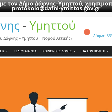
 με τον Δήμο Δάφνης–Υμηττού, χρησιμοπ
protokolo@dafni-ymittos.gov.gr
νης
-
Υμηττού
Δάφνη
33
υ Δάφνης – Υμηττού | Νομού Αττικής»
ΕΙΣ
ΤΕΛΕΥΤΑΙΑ ΝΕΑ
ΚΟΙΝΩΝΙΚΕΣ ΔΟΜΕΣ
ΓΙΑ ΤΟΝ ΠΟΛΙΤΗ