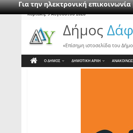
Για την ηλεκτρονική επικοινωνία
Skip
Κυριακή, 9 Αυγούστου 2026
to
Δήμος
Δάφ
content
«Επίσημη ιστοσελίδα του Δήμο
Ο ΔΗΜΟΣ
ΔΗΜΟΤΙΚΗ ΑΡΧΗ
ΑΝΑΚΟΙΝΩΣ