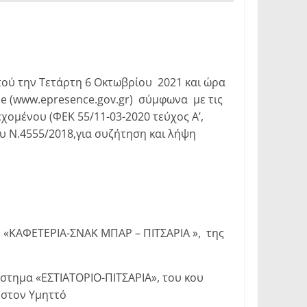
τού την Τετάρτη 6 Οκτωβρίου 2021 και ώρα
ce (www.epresence.gov.gr) σύμφωνα με τις
χομένου (ΦΕΚ 55/11-03-2020 τεύχος Α’,
ου Ν.4555/2018,για συζήτηση και λήψη
 «ΚΑΦΕΤΕΡΙΑ-ΣΝΑΚ ΜΠΑΡ – ΠΙΤΣΑΡΙΑ », της
στημα «ΕΣΤΙΑΤΟΡΙΟ-ΠΙΤΣΑΡΙΑ», του κου
 στον Υμηττό