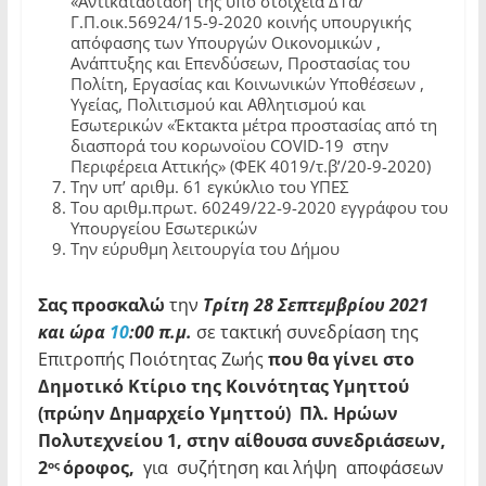
«Αντικατάσταση της υπό στοιχεία Δ1α/
Γ.Π.οικ.56924/15-9-2020 κοινής υπουργικής
απόφασης των Υπουργών Οικονομικών ,
Ανάπτυξης και Επενδύσεων, Προστασίας του
Πολίτη, Εργασίας και Κοινωνικών Υποθέσεων ,
Υγείας, Πολιτισμού και Αθλητισμού και
Εσωτερικών «Έκτακτα μέτρα προστασίας από τη
διασπορά του κορωνοϊου COVID-19 στην
Περιφέρεια Αττικής» (ΦΕΚ 4019/τ.β’/20-9-2020)
Την υπ’ αριθμ. 61 εγκύκλιο του ΥΠΕΣ
Του αριθμ.πρωτ. 60249/22-9-2020 εγγράφου του
Υπουργείου Εσωτερικών
Την εύρυθμη λειτουργία του Δήμου
Σας προσκαλώ
την
Τρίτη 28 Σεπτεμβρίου 2021
και ώρα
10
:00 π.μ.
σε τακτική συνεδρίαση της
Επιτροπής Ποιότητας Ζωής
που θα γίνει στο
Δημοτικό Κτίριο της Κοινότητας Υμηττού
(πρώην Δημαρχείο Υμηττού) Πλ. Ηρώων
Πολυτεχνείου 1, στην αίθουσα συνεδριάσεων,
2
όροφος,
για συζήτηση και λήψη αποφάσεων
ος