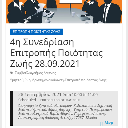
ΕΠΙΤΡΟΠΗ ΠΟΙΟΤΗΤΑΣ ΖΩΗΣ
4η Συνεδρίαση
Επιτροπής Ποιότητας
Ζωής 28.09.2021
,
Συμβούλιο
Δήμος Δάφνης -
,
,
,
Υμηττού
Ενημέρωση
Ανακοίνωση
Επιτροπή ποιότητας ζωής
28 Σεπτεμβρίου 2021
10:00
11:00
from
to
Scheduled
ΕΠΙΤΡΟΠΗ ΠΟΙΟΤΗΤΑΣ ΖΩΗΣ
Δημαρχείο Υμηττού, Κοτυώρων, Καλυκοποιείο, Δημοτική
Ενότητα Υμηττού, Δήμος Δάφνης - Υμηττού, Περιφερειακή
Ενότητα Κεντρικού Τομέα Αθηνών, Περιφέρεια Αττικής,
Αποκεντρωμένη Διοίκηση Αττικής, 17237, Ελλάδα
Map