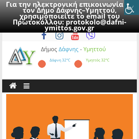
Για την ηλεκτρονική επικοινωνία με
τον Δήμο Δάφνης–Υμηττού,
χρησιμοποιείτε το email του
Πρωτοκόλλου:
protokolo@dafni-
Skip
Παρασκευή, 7 Αυγούστου 2026
ymittos.gov.gr
to
content
Δήμος
Δάφνης
-
Υμηττού
Δάφνη
32°C
Υμηττός
32°C