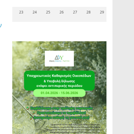
23
24
25
26
27
28
29
ν