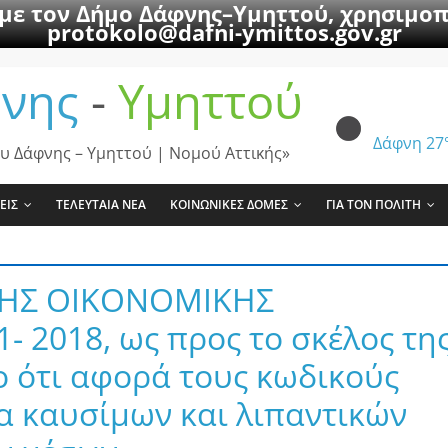
 με τον Δήμο Δάφνης–Υμηττού, χρησιμοπ
protokolo@dafni-ymittos.gov.gr
νης
-
Υμηττού
Δάφνη
27
υ Δάφνης – Υμηττού | Νομού Αττικής»
ΕΙΣ
ΤΕΛΕΥΤΑΙΑ ΝΕΑ
ΚΟΙΝΩΝΙΚΕΣ ΔΟΜΕΣ
ΓΙΑ ΤΟΝ ΠΟΛΙΤΗ
ΗΣ ΟΙΚΟΝΟΜΙΚΗΣ
- 2018, ως προς το σκέλος τη
 ότι αφορά τους κωδικούς
α καυσίμων και λιπαντικών