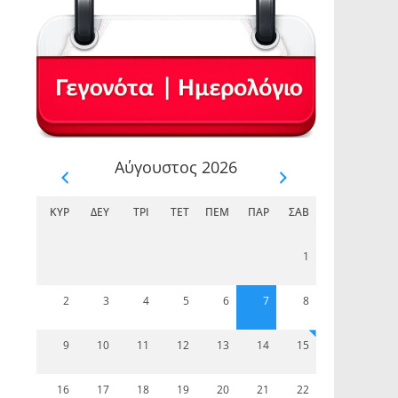
Αύγουστος 2026
ΚΥΡ
ΔΕΥ
ΤΡΊ
ΤΕΤ
ΠΈΜ
ΠΑΡ
ΣΆΒ
1
2
3
4
5
6
7
8
9
10
11
12
13
14
15
16
17
18
19
20
21
22