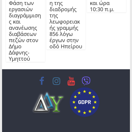
Φάση των
η της
και ώρα
εργασιών
διαδρομής
10:30 π.μ.
διαγράμμιση
της
ς και
λεωφορειακ
ανανέωσης
ής γραμμής
διαβάσεων
856 λόγω
πεζών στον
έργων στην
Δήμο
οδό Ηπείρου
Δάφνης-
Υμηττού