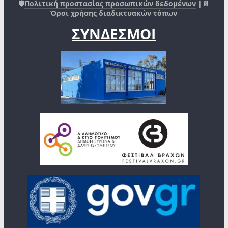
🛡️
Πολιτική προστασίας προσωπικών δεδομένων
|📄
Όροι χρήσης διαδικτυακών τόπων
ΣΥΝΔΕΣΜΟΙ