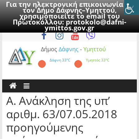
Για την ηλεκτρονική επικοινωνία με
τον Δήμο Δάφνης–Υμηττού,
χρησιμοποιείτε το email του
Πρωτοκόλλου:
protokolo@dafni-
Skip
Δευτέρα, 10 Αυγούστου 2026
ymittos.gov.gr
to
content
Δήμος
Δάφνης
-
Υμηττού
Δάφνη
33°C
Υμηττός
33°C
Α. Ανάκληση της υπ’
αριθμ. 63/07.05.2018
προηγούμενης