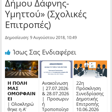
Δήμου Δάφνης-
Υμηττού» (Σχολικές
Επιτροπές)
Δημοσίευση: 9 Αυγούστου 2018, 10:49
Ίσως Σας Ενδιαφέρει
𝝜 𝝥𝝤𝝠𝝜
Ανακοίνωση
22η
𝝡𝝖𝝨
| 27.07.2026
Πρόσκληση
𝝤𝝡𝝤𝝦𝝫𝝖𝝞𝝢
& 28.07.2026
Συνεδρίασης
𝝚𝝞
| Προσωριν
Δημοτικής
| Ολοκληρώ
ή
Επιτροπής
θηκε η Α’
Τροποποίησ
10.06.2026