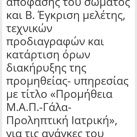
απόφασης του σώματος
και Β. Έγκριση μελέτης,
τεχνικών
προδιαγραφών και
κατάρτιση όρων
διακήρυξης της
προμηθείας- υπηρεσίας
με τίτλο «Προμήθεια
Μ.Α.Π.-Γάλα-
Προληπτική Ιατρική»,
για τις ανάγκες του