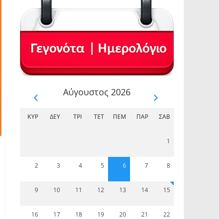
Αύγουστος 2026
ΚΥΡ
ΔΕΥ
ΤΡΊ
ΤΕΤ
ΠΈΜ
ΠΑΡ
ΣΆΒ
1
2
3
4
5
6
7
8
9
10
11
12
13
14
15
16
17
18
19
20
21
22