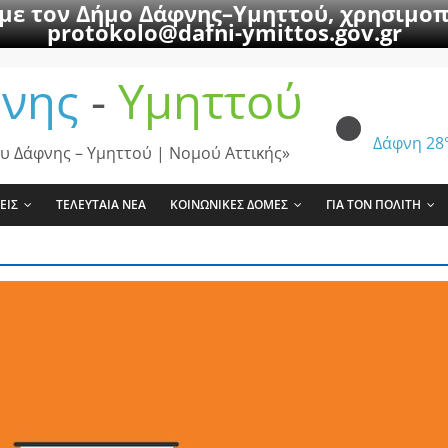
 με τον Δήμο Δάφνης–Υμηττού, χρησιμοπ
protokolo@dafni-ymittos.gov.gr
νης
-
Υμηττού
Δάφνη
28
υ Δάφνης – Υμηττού | Νομού Αττικής»
ΕΙΣ
ΤΕΛΕΥΤΑΙΑ ΝΕΑ
ΚΟΙΝΩΝΙΚΕΣ ΔΟΜΕΣ
ΓΙΑ ΤΟΝ ΠΟΛΙΤΗ