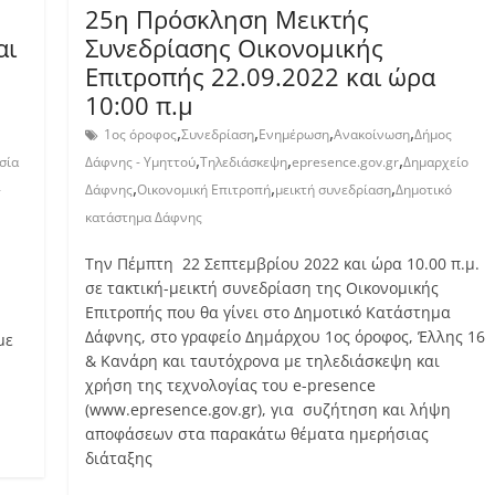
25η Πρόσκληση Μεικτής
αι
Συνεδρίασης Οικονομικής
Επιτροπής 22.09.2022 και ώρα
10:00 π.μ
,
,
,
,
1ος όροφος
Συνεδρίαση
Ενημέρωση
Ανακοίνωση
Δήμος
,
,
,
σία
Δάφνης - Υμηττού
Τηλεδιάσκεψη
epresence.gov.gr
Δημαρχείο
,
,
,
-
Δάφνης
Οικονομική Επιτροπή
μεικτή συνεδρίαση
Δημοτικό
κατάστημα Δάφνης
Την Πέμπτη 22 Σεπτεμβρίου 2022 και ώρα 10.00 π.μ.
σε τακτική-μεικτή συνεδρίαση της Οικονομικής
Επιτροπής που θα γίνει στο Δημοτικό Κατάστημα
Δάφνης, στο γραφείο Δημάρχου 1ος όροφος, Έλλης 16
με
& Κανάρη και ταυτόχρονα με τηλεδιάσκεψη και
χρήση της τεχνολογίας του e-presence
(www.epresence.gov.gr), για συζήτηση και λήψη
αποφάσεων στα παρακάτω θέματα ημερήσιας
διάταξης