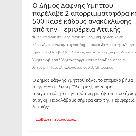
Ο Δήμος Δάφνης Υμηττού
παρέλαβε 2 απορριμματοφόρα κ
500 καφέ κάδους ανακύκλωσης
από την Περιφέρεια Αττικής
,
,
,
Υλικά ανακύκλωσης
ανακύκλωση
Ενημέρωση
καφέ
,
,
,
,
κάδοι
Ανακοίνωση
Γιώργος Δημόπουλος
Καθαριότητα
Υπηρε
,
,
,
πρασίνου
Περιβάλλον
Δράσεις ανακύκλωσης
Δήμος Δάφνης 
,
,
,
Υμηττού
βιοαπόβλητα
Απορριμματοφόρα
Περιφέρεια
,
,
Αττικής
Γ.Πατούλης
Αναστάσιος Αθ. Μπινίσκος
Ο Δήμος Δάφνης Υμηττού κάνει το επόμενο βήμα
στην ανακύκλωση. Όλοι μαζί, κάνουμε
πραγματικότητα την πράσινη μετάβαση που έχου
ανάγκη. Παραλάβαμε σήμερα από την Περιφέρεια
Αττικής:
Διαβάστε περισσότερα...