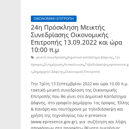
ΟΙΚΟΝΟΜΙΚΗ ΕΠΙΤΡΟΠΗ
24η Πρόσκληση Μεικτής
Συνεδρίασης Οικονομικής
Επιτροπής 13.09.2022 και ώρα
10:00 π.μ
,
,
μεικτή συνεδρίαση
Δημοτικό κατάστημα Δάφνης
1ος
,
,
,
,
όροφος
Ενημέρωση
Ανακοίνωση
Τηλεδιάσκεψη
epresence.g
,
,
r
Δημαρχείο Δάφνης
Οικονομική Επιτροπή
Την Τρίτη 13 Σεπτεμβρίου 2022 και ώρα 10.00 π.μ.
τακτική-μεικτή συνεδρίαση της Οικονομικής
Επιτροπής που θα γίνει στο Δημοτικό Κατάστημα
Δάφνης, στο γραφείο Δημάρχου 1ος όροφος, Έλλης
& Κανάρη και ταυτόχρονα με τηλεδιάσκεψη και
χρήση της τεχνολογίας του e-presence
(www.epresence.gov.gr), για συζήτηση και λήψη
αποφάσεων στα παρακάτω θέματα ημερήσιας