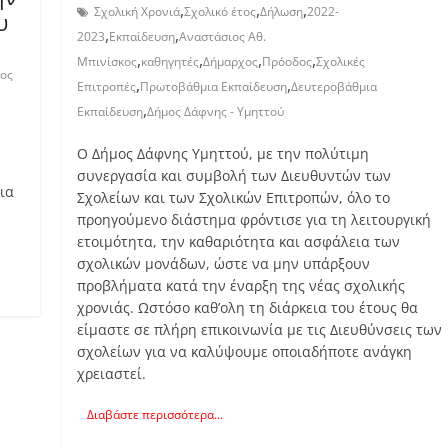
,
,
,
Σχολική Χρονιά
Σχολικό έτος
Δήλωση
2022-
υ
,
,
2023
Εκπαίδευση
Αναστάσιος Αθ.
,
,
,
,
Μπινίσκος
καθηγητές
Δήμαρχος
Πρόοδος
Σχολικές
ος
,
,
Επιτροπές
Πρωτοβάθμια Εκπαίδευση
Δευτεροβάθμια
,
Εκπαίδευση
Δήμος Δάφνης - Υμηττού
Ο Δήμος Δάφνης Υμηττού, με την πολύτιμη
συνεργασία και συμβολή των Διευθυντών των
ια
Σχολείων και των Σχολικών Επιτροπών, όλο το
προηγούμενο διάστημα φρόντισε για τη λειτουργική
ετοιμότητα, την καθαριότητα και ασφάλεια των
σχολικών μονάδων, ώστε να μην υπάρξουν
προβλήματα κατά την έναρξη της νέας σχολικής
χρονιάς. Ωστόσο καθ’ολη τη διάρκεια του έτους θα
είμαστε σε πλήρη επικοινωνία με τις Διευθύνσεις των
σχολείων για να καλύψουμε οποιαδήποτε ανάγκη
χρειαστεί.
Διαβάστε περισσότερα...