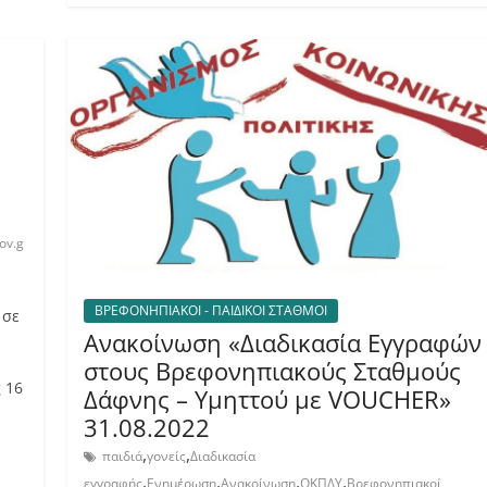
ov.g
ΒΡΕΦΟΝΗΠΙΑΚΟΙ - ΠΑΙΔΙΚΟΙ ΣΤΑΘΜΟΙ
 σε
Ανακοίνωση «Διαδικασία Εγγραφών
στους Βρεφονηπιακούς Σταθμούς
 16
Δάφνης – Υμηττού με VOUCHER»
31.08.2022
,
,
παιδιά
γονείς
Διαδικασία
,
,
,
,
εγγραφής
Ενημέρωση
Ανακοίνωση
ΟΚΠΔΥ
Βρεφονηπιακοί