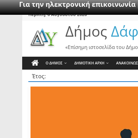
Για την ηλεκτρονική επικοινωνία
Skip
Πέμπτη, 6 Αυγούστου 2026
to
Δήμος
Δάφ
content
«Επίσημη ιστοσελίδα του Δήμο
Ο ΔΗΜΟΣ
ΔΗΜΟΤΙΚΗ ΑΡΧΗ
ΑΝΑΚΟΙΝΩΣ
Έτος: