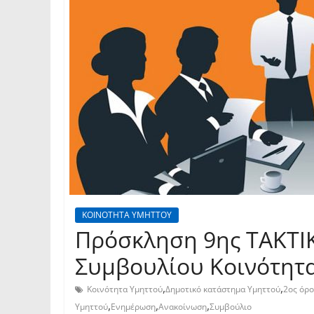
ΚΟΙΝΟΤΗΤΑ ΥΜΗΤΤΟΥ
Πρόσκληση 9ης TAKTI
Συμβουλίου Κοινότητα
,
,
Κοινότητα Υμηττού
Δημοτικό κατάστημα Υμηττού
2ος όρ
,
,
,
Υμηττού
Ενημέρωση
Ανακοίνωση
Συμβούλιο