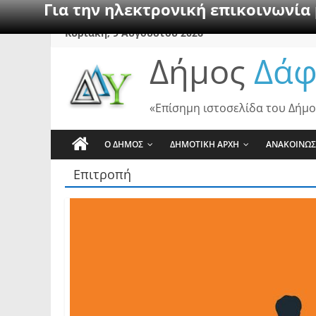
Για την ηλεκτρονική επικοινωνία
Skip
Κυριακή, 9 Αυγούστου 2026
to
Δήμος
Δάφ
content
«Επίσημη ιστοσελίδα του Δήμο
Ο ΔΗΜΟΣ
ΔΗΜΟΤΙΚΗ ΑΡΧΗ
ΑΝΑΚΟΙΝΩΣ
Επιτροπή