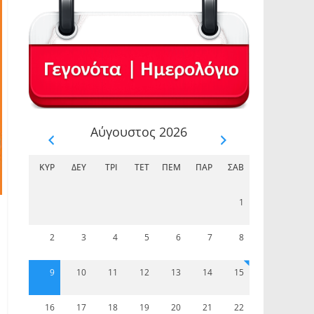
Αύγουστος 2026
ΚΥΡ
ΔΕΥ
ΤΡΊ
ΤΕΤ
ΠΈΜ
ΠΑΡ
ΣΆΒ
1
2
3
4
5
6
7
8
9
10
11
12
13
14
15
16
17
18
19
20
21
22