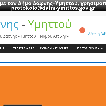
 με τον Δήμο Δάφνης–Υμηττού, χρησιμοπ
protokolo@dafni-ymittos.gov.gr
νης
-
Υμηττού
Δάφνη
34
υ Δάφνης – Υμηττού | Νομού Αττικής»
ΕΙΣ
ΤΕΛΕΥΤΑΙΑ ΝΕΑ
ΚΟΙΝΩΝΙΚΕΣ ΔΟΜΕΣ
ΓΙΑ ΤΟΝ ΠΟΛΙΤΗ