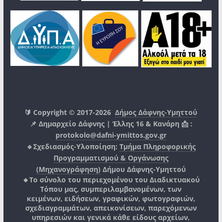
🔰 Copyright © 2017-2026
Δήμος Δάφνης-Υμηττού
📌 Δημαρχείο Δάφνης | Έλλης 16 & Κανάρη 📩 :
protokolo@dafni-ymittos.gov.gr
🔹Σχεδιασμός-Υλοποίηση:
Τμήμα Πληροφορικής
Προγραμματισμού & Οργάνωσης
(Μηχανογράφηση)
Δήμου Δάφνης-Υμηττού
🔸Το σύνολο του περιεχομένου του Διαδικτυακού
Τόπου μας, συμπεριλαμβανομένων, των
κειμένων, ειδήσεων, γραφικών, φωτογραφιών,
σχεδιαγραμμάτων, απεικονίσεων, παρεχόμενων
υπηρεσιών και γενικά κάθε είδους αρχείων,