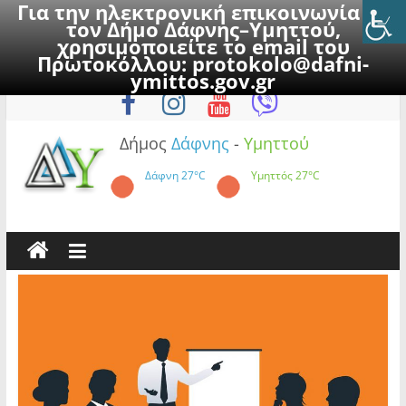
Για την ηλεκτρονική επικοινωνία με
τον Δήμο Δάφνης–Υμηττού,
χρησιμοποιείτε το email του
Πρωτοκόλλου:
protokolo@dafni-
Skip
Παρασκευή, 7 Αυγούστου 2026
ymittos.gov.gr
to
content
Δήμος
Δάφνης
-
Υμηττού
Δάφνη
27°C
Υμηττός
27°C