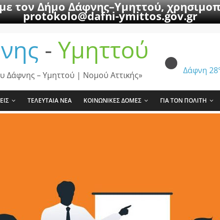
 με τον Δήμο Δάφνης–Υμηττού, χρησιμοπ
protokolo@dafni-ymittos.gov.gr
νης
-
Υμηττού
Δάφνη
28
υ Δάφνης – Υμηττού | Νομού Αττικής»
ΕΙΣ
ΤΕΛΕΥΤΑΙΑ ΝΕΑ
ΚΟΙΝΩΝΙΚΕΣ ΔΟΜΕΣ
ΓΙΑ ΤΟΝ ΠΟΛΙΤΗ