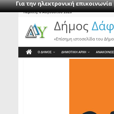
Για την ηλεκτρονική επικοινωνία
Skip
Πέμπτη, 6 Αυγούστου 2026
to
Δήμος
Δάφ
content
«Επίσημη ιστοσελίδα του Δήμο
Ο ΔΗΜΟΣ
ΔΗΜΟΤΙΚΗ ΑΡΧΗ
ΑΝΑΚΟΙΝΩΣ