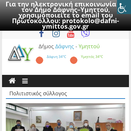
Για την ηλεκτρονική επικοινωνία με
τον Δήμο Δάφνης–Υμηττού,
χρησιμοποιείτε το email του
Πρωτοκόλλου:
protokolo@dafni-
Skip
Πέμπτη, 6 Αυγούστου 2026
ymittos.gov.gr
to
content
Δήμος
Δάφνης
-
Υμηττού
Δάφνη
34°C
Υμηττός
34°C
Πολιτιστικός σύλλογος