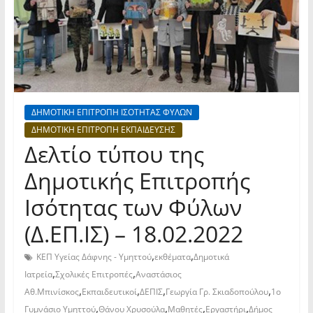
ΔΗΜΟΤΙΚΗ ΕΠΙΤΡΟΠΗ ΙΣΟΤΗΤΑΣ ΦΥΛΩΝ
ΔΗΜΟΤΙΚΗ ΕΠΙΤΡΟΠΗ ΕΚΠΑΙΔΕΥΣΗΣ
Δελτίο τύπου της
Δημοτικής Επιτροπής
Ισότητας των Φύλων
(Δ.ΕΠ.ΙΣ) – 18.02.2022
,
,
ΚΕΠ Υγείας Δάφνης - Υμηττού
εκθέματα
Δημοτικά
,
,
Ιατρεία
Σχολικές Επιτροπές
Αναστάσιος
,
,
,
,
Αθ.Μπινίσκος
Εκπαιδευτικοί
ΔΕΠΙΣ
Γεωργία Γρ. Σκιαδοπούλου
1ο
,
,
,
,
Γυμνάσιο Υμηττού
Θάνου Χρυσούλα
Μαθητές
Εργαστήρι
Δήμος