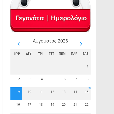
Αύγουστος 2026
ΚΥΡ
ΔΕΥ
ΤΡΊ
ΤΕΤ
ΠΈΜ
ΠΑΡ
ΣΆΒ
1
2
3
4
5
6
7
8
9
10
11
12
13
14
15
16
17
18
19
20
21
22