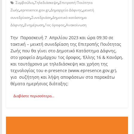
,
,
Συμβούλιο
Τηλεδιάσκεψη
Επιτροπή Ποιότητα
,
,
,
Ζωής
epresence.gov.gr
Δημαρχείο Δάφνης
μεικτή
,
,
συνεδρίαση
Συνεδριάση
Δημοτικό κατάστημα
,
,
,
Δάφνης
Ενημέρωση
1ος όροφος
Ανακοίνωση
Την Παρασκευή 7 Απριλίου 2023 και ώρα 09:30 σε
τακτική – μεικτή συνεδρίαση της Επιτροπής Ποιότητας
Ζωής που θα γίνει στο Δημοτικό Κατάστημα Δάφνης,
στο γραφείο Δημάρχου 1ος όροφος, Έλλης 16 & Κανάρη,
και ταυτόχρονα με τηλεδιάσκεψη και χρήση της
τεχνολογίας του e-presence (www.epresence.gov.gr),
για συζήτηση και λήψη αποφάσεων στα παρακάτω
θέματα ημερήσιας διάταξης:
Διαβάστε περισσότερα...