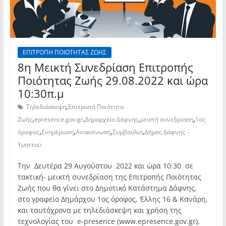
ΕΠΙΤΡΟΠΗ ΠΟΙΟΤΗΤΑΣ ΖΩΗΣ
8η Μεικτή Συνεδρίαση Επιτροπής
Ποιότητας Ζωής 29.08.2022 και ώρα
10:30π.μ
,
Τηλεδιάσκεψη
Επιτροπή Ποιότητα
,
,
,
,
Ζωής
epresence.gov.gr
Δημαρχείο Δάφνης
μεικτή συνεδρίαση
1ος
,
,
,
,
όροφος
Ενημέρωση
Ανακοίνωση
Συμβούλιο
Δήμος Δάφνης -
Υμηττού
Την Δευτέρα 29 Αυγούστου 2022 και ώρα 10:30 σε
τακτική- μεικτή συνεδρίαση της Επιτροπής Ποιότητας
Ζωής που θα γίνει στο Δημοτικό Κατάστημα Δάφνης,
στο γραφείο Δημάρχου 1ος όροφος, Έλλης 16 & Κανάρη,
και ταυτόχρονα με τηλεδιάσκεψη και χρήση της
τεχνολογίας του e-presence (www.epresence.gov.gr),