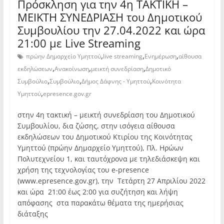
Πρόσκληση για την 4η ΤΑΚΤΙΚΗ –
ΜΕΙΚΤΗ ΣΥΝΕΔΡΙΑΣΗ του Δημοτικού
Συμβουλίου την 27.04.2022 και ώρα
21:00 με Live Streaming
,
,
,
πρώην Δημαρχείο Υμηττού
live streaming
Ενημέρωση
αίθουσα
,
,
,
εκδηλώσεων
Ανακοίνωση
μεικτή συνεδρίαση
Δημοτικό
,
,
,
Συμβούλιο
Συμβούλιο
Δήμος Δάφνης - Υμηττού
Κοινότητα
,
Υμηττού
epresence.gov.gr
στην 4η τακτική – μεικτή συνεδρίαση του Δημοτικού
Συμβουλίου, δια ζώσης, στην ισόγεια αίθουσα
εκδηλώσεων του Δημοτικού Κτιρίου της Κοινότητας
Υμηττού (πρώην Δημαρχείο Υμηττού), Πλ. Ηρώων
Πολυτεχνείου 1, και ταυτόχρονα με τηλεδιάσκεψη και
χρήση της τεχνολογίας του e-presence
(www.epresence.gov.gr), την Τετάρτη 27 Απριλίου 2022
και ώρα 21:00 έως 2:00 για συζήτηση και λήψη
απόφασης στα παρακάτω θέματα της ημερήσιας
διάταξης