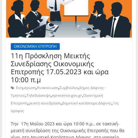
ΟΙΚΟΝΟΜΙΚΗ ΕΠΙΤΡΟΠΗ
11η Πρόσκληση Μεικτής
Συνεδρίασης Οικονομικής
Επιτροπής 17.05.2023 και ώρα
10:00 π.μ
,
,
,
Ενημέρωση
Ανακοίνωση
Συμβούλιο
Δήμος Δάφνης -
,
,
,
Υμηττού
Τηλεδιάσκεψη
epresence.gov.gr
Οικονομική
,
,
,
Επιτροπή
μεικτή συνεδρίαση
Δημοτικό κατάστημα Δάφνης
1ος
όροφος
Την 17η Μαΐου 2023 και ώρα 10:00 π.μ., σε τακτική-
μεικτή συνεδρίαση της Οικονομικής Επιτροπής που θα
γίνει στο Δημοτικό Κατάστημα Δάφνης, στο γραφείο