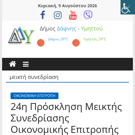
Skip
Κυριακή, 9 Αυγούστου 2026
to
content
Δήμος
Δάφνης
-
Υμηττού
Δάφνη
29°C
Υμηττός
29°C
μεικτή συνεδρίαση
ΟΙΚΟΝΟΜΙΚΗ ΕΠΙΤΡΟΠΗ
24η Πρόσκληση Μεικτής
Συνεδρίασης
Οικονομικής Επιτροπής