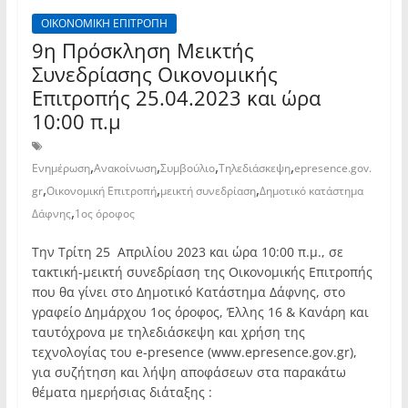
ΟΙΚΟΝΟΜΙΚΗ ΕΠΙΤΡΟΠΗ
9η Πρόσκληση Μεικτής
Συνεδρίασης Οικονομικής
Επιτροπής 25.04.2023 και ώρα
10:00 π.μ
,
,
,
,
Ενημέρωση
Ανακοίνωση
Συμβούλιο
Τηλεδιάσκεψη
epresence.gov.
,
,
,
gr
Οικονομική Επιτροπή
μεικτή συνεδρίαση
Δημοτικό κατάστημα
,
Δάφνης
1ος όροφος
Την Τρίτη 25 Απριλίου 2023 και ώρα 10:00 π.μ., σε
τακτική-μεικτή συνεδρίαση της Οικονομικής Επιτροπής
που θα γίνει στο Δημοτικό Κατάστημα Δάφνης, στο
γραφείο Δημάρχου 1ος όροφος, Έλλης 16 & Κανάρη και
ταυτόχρονα με τηλεδιάσκεψη και χρήση της
τεχνολογίας του e-presence (www.epresence.gov.gr),
για συζήτηση και λήψη αποφάσεων στα παρακάτω
θέματα ημερήσιας διάταξης :