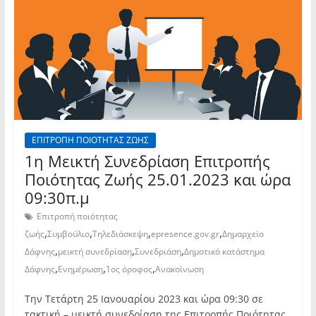
ΕΠΙΤΡΟΠΗ ΠΟΙΟΤΗΤΑΣ ΖΩΗΣ
1η Μεικτή Συνεδρίαση Επιτροπής
Ποιότητας Ζωής 25.01.2023 και ώρα
09:30π.μ
Επιτροπή ποιότητας
,
,
,
,
ζωής
Συμβούλιο
Τηλεδιάσκεψη
epresence.gov.gr
Δημαρχείο
,
,
,
Δάφνης
μεικτή συνεδρίαση
Συνεδριάση
Δημοτικό κατάστημα
,
,
,
Δάφνης
Ενημέρωση
1ος όροφος
Ανακοίνωση
Την Τετάρτη 25 Ιανουαρίου 2023 και ώρα 09:30 σε
τακτική – μεικτή συνεδρίαση της Επιτροπής Ποιότητας