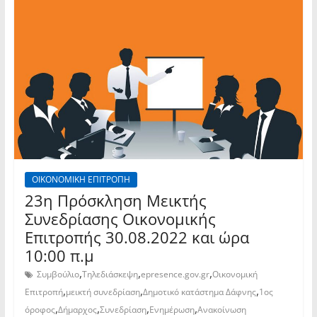
ΟΙΚΟΝΟΜΙΚΗ ΕΠΙΤΡΟΠΗ
23η Πρόσκληση Μεικτής
Συνεδρίασης Οικονομικής
Επιτροπής 30.08.2022 και ώρα
10:00 π.μ
,
,
,
Συμβούλιο
Τηλεδιάσκεψη
epresence.gov.gr
Οικονομική
,
,
,
Επιτροπή
μεικτή συνεδρίαση
Δημοτικό κατάστημα Δάφνης
1ος
,
,
,
,
όροφος
Δήμαρχος
Συνεδρίαση
Ενημέρωση
Ανακοίνωση