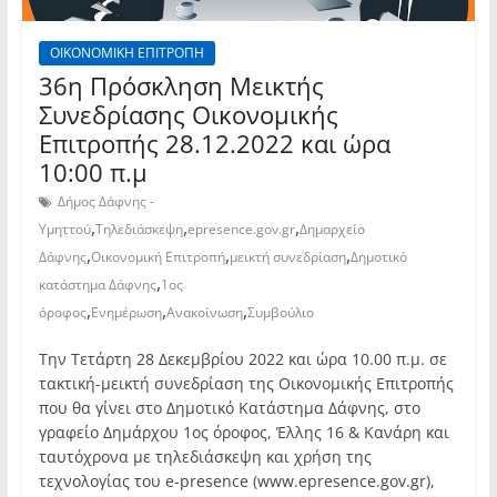
ΟΙΚΟΝΟΜΙΚΗ ΕΠΙΤΡΟΠΗ
36η Πρόσκληση Μεικτής
Συνεδρίασης Οικονομικής
Επιτροπής 28.12.2022 και ώρα
10:00 π.μ
Δήμος Δάφνης -
,
,
,
Υμηττού
Τηλεδιάσκεψη
epresence.gov.gr
Δημαρχείο
,
,
,
Δάφνης
Οικονομική Επιτροπή
μεικτή συνεδρίαση
Δημοτικό
,
κατάστημα Δάφνης
1ος
,
,
,
όροφος
Ενημέρωση
Ανακοίνωση
Συμβούλιο
Την Τετάρτη 28 Δεκεμβρίου 2022 και ώρα 10.00 π.μ. σε
τακτική-μεικτή συνεδρίαση της Οικονομικής Επιτροπής
που θα γίνει στο Δημοτικό Κατάστημα Δάφνης, στο
γραφείο Δημάρχου 1ος όροφος, Έλλης 16 & Κανάρη και
ταυτόχρονα με τηλεδιάσκεψη και χρήση της
τεχνολογίας του e-presence (www.epresence.gov.gr),