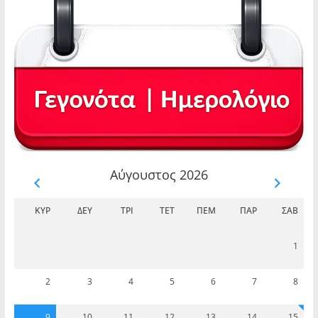
Αύγουστος 2026
ΚΥΡ
ΔΕΥ
ΤΡΊ
ΤΕΤ
ΠΈΜ
ΠΑΡ
ΣΆΒ
1
2
3
4
5
6
7
8
9
10
11
12
13
14
15