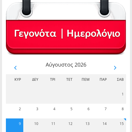
Αύγουστος 2026
ΚΥΡ
ΔΕΥ
ΤΡΊ
ΤΕΤ
ΠΈΜ
ΠΑΡ
ΣΆΒ
1
2
3
4
5
6
7
8
9
10
11
12
13
14
15