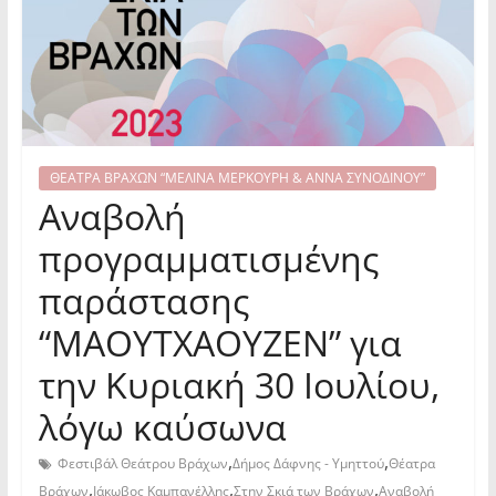
ΘΕΑΤΡΑ ΒΡΑΧΩΝ “ΜΕΛΙΝΑ ΜΕΡΚΟΥΡΗ & ΑΝΝΑ ΣΥΝΟΔΙΝΟΥ”
Αναβολή
προγραμματισμένης
παράστασης
“ΜΑΟΥΤΧΑΟΥΖΕΝ” για
την Κυριακή 30 Ιουλίου,
λόγω καύσωνα
,
,
Φεστιβάλ Θεάτρου Βράχων
Δήμος Δάφνης - Υμηττού
Θέατρα
,
,
,
Βράχων
Ιάκωβος Καμπανέλλης
Στην Σκιά των Βράχων
Αναβολή