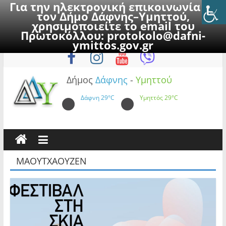
Για την ηλεκτρονική επικοινωνία με
τον Δήμο Δάφνης–Υμηττού,
χρησιμοποιείτε το email του
Πρωτοκόλλου:
protokolo@dafni-
Skip
Κυριακή, 9 Αυγούστου 2026
ymittos.gov.gr
to
content
Δήμος
Δάφνης
-
Υμηττού
Δάφνη
29°C
Υμηττός
29°C
ΜΑΟΥΤΧΑΟΥΖΕΝ