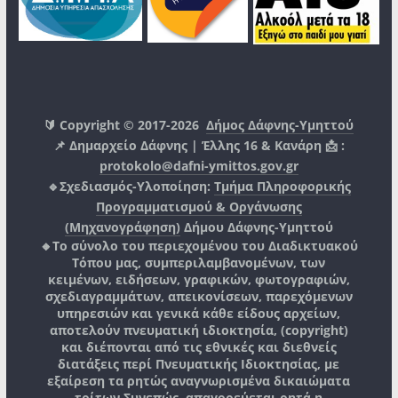
🔰 Copyright © 2017-2026
Δήμος Δάφνης-Υμηττού
📌 Δημαρχείο Δάφνης | Έλλης 16 & Κανάρη 📩 :
protokolo@dafni-ymittos.gov.gr
🔹Σχεδιασμός-Υλοποίηση:
Τμήμα Πληροφορικής
Προγραμματισμού & Οργάνωσης
(Μηχανογράφηση)
Δήμου Δάφνης-Υμηττού
🔸Το σύνολο του περιεχομένου του Διαδικτυακού
Τόπου μας, συμπεριλαμβανομένων, των
κειμένων, ειδήσεων, γραφικών, φωτογραφιών,
σχεδιαγραμμάτων, απεικονίσεων, παρεχόμενων
υπηρεσιών και γενικά κάθε είδους αρχείων,
αποτελούν πνευματική ιδιοκτησία, (copyright)
και διέπονται από τις εθνικές και διεθνείς
διατάξεις περί Πνευματικής Ιδιοκτησίας, με
εξαίρεση τα ρητώς αναγνωρισμένα δικαιώματα
τρίτων.
Συνεπώς, απαγορεύεται ρητά η