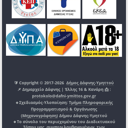
🔰 Copyright © 2017-2026
Δήμος Δάφνης-Υμηττού
📌 Δημαρχείο Δάφνης | Έλλης 16 & Κανάρη 📩 :
protokolo@dafni-ymittos.gov.gr
🔹Σχεδιασμός-Υλοποίηση:
Τμήμα Πληροφορικής
Προγραμματισμού & Οργάνωσης
(Μηχανογράφηση)
Δήμου Δάφνης-Υμηττού
🔸Το σύνολο του περιεχομένου του Διαδικτυακού
Τόπου μας, συμπεριλαμβανομένων, των