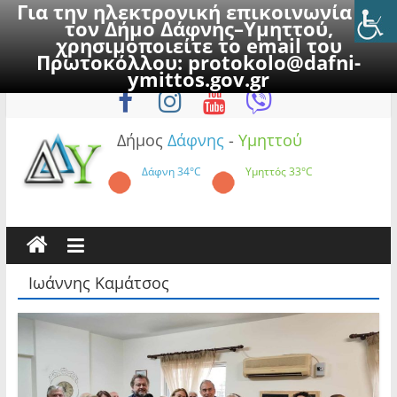
Για την ηλεκτρονική επικοινωνία με
τον Δήμο Δάφνης–Υμηττού,
χρησιμοποιείτε το email του
Πρωτοκόλλου:
protokolo@dafni-
Skip
Σάββατο, 8 Αυγούστου 2026
ymittos.gov.gr
to
content
Δήμος
Δάφνης
-
Υμηττού
Δάφνη
34°C
Υμηττός
33°C
Ιωάννης Καμάτσος