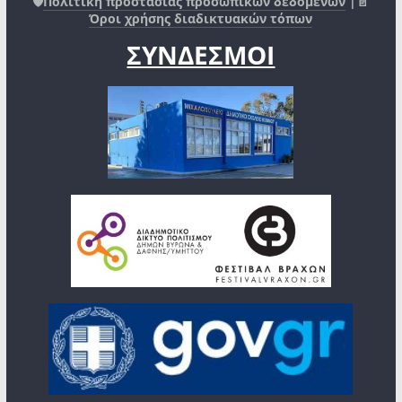
🛡️
Πολιτική προστασίας προσωπικών δεδομένων
|📄
Όροι χρήσης διαδικτυακών τόπων
ΣΥΝΔΕΣΜΟΙ