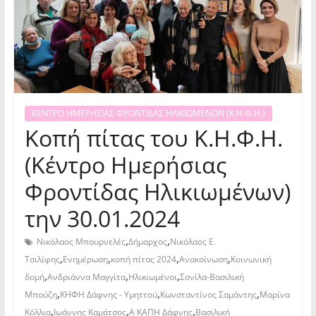
ΚΕΝΤΡΟ ΗΜΕΡΗΣΙΑΣ ΦΡΟΝΤΙΔΑΣ ΗΛΙΚΙΩΜΕΝΩΝ (Κ.Η.Φ.Η.)
Κοπή πίτας του Κ.Η.Φ.Η.
(Κέντρο Ημερήσιας
Φροντίδας Ηλικιωμένων)
την 30.01.2024
,
,
Νικόλαος Μπουρνελές
Δήμαρχος
Νικόλαος Ε.
,
,
,
,
Τσιλίφης
Ενημέρωση
κοπή πίτας 2024
Ανακοίνωση
Κοινωνική
,
,
,
δομή
Ανδριάννα Μαγγίτα
Ηλικιωμένοι
Σονίλα-Βασιλική
,
,
,
Μπούζη
ΚΗΦΗ Δάφνης - Υμηττού
Κωνσταντίνος Σαμάντης
Μαρίνα
,
,
,
Κόλλια
Ιωάννης Καμάτσος
Α ΚΑΠΗ Δάφνης
Βασιλική