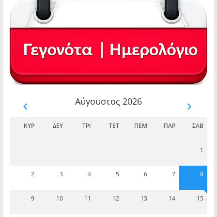
Αύγουστος 2026
ΚΥΡ
ΔΕΥ
ΤΡΊ
ΤΕΤ
ΠΈΜ
ΠΑΡ
ΣΆΒ
1
2
3
4
5
6
7
8
9
10
11
12
13
14
15