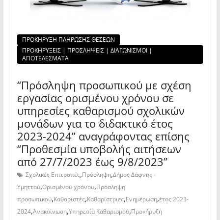
ΠΡΟΚΗΡΥΞΗ ΠΛΗΡΩΣΗΣ ΘΕΣΕΩΝ
ΠΡΟΚΗΡΥΞΕΙΣ | ΠΡΟΣΛΗΨΕΙΣ | ΔΙΑΓΩΝΙΣΜΟΙ |
ΑΠΟΤΕΛΕΣΜΑΤΑ
“Πρόσληψη προσωπικού με σχέση
εργασίας ορισμένου χρόνου σε
υπηρεσίες καθαρισμού σχολικών
μονάδων για το διδακτικό έτος
2023-2024” αναγράφοντας επίσης
“Προθεσμία υποβολής αιτήσεων
από 27/7/2023 έως 9/8/2023”
,
,
Σχολικές Επιτροπές
Πρόσληψη
Δήμος Δάφνης -
,
,
Υμηττού
Ορισμένου χρόνου
Πρόσληψη
,
,
,
,
προσωπικού
Καθαριστές
Καθαρίστριες
Ενημέρωση
έτος 2023-
,
,
,
2024
Ανακοίνωση
Υπηρεσία Καθαρισμού
Προκήρυξη