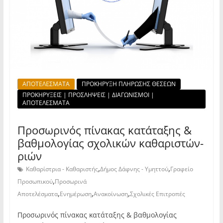
ΑΠΟΤΕΛΕΣΜΑΤΑ
ΠΡΟΚΗΡΥΞΗ ΠΛΗΡΩΣΗΣ ΘΕΣΕΩΝ
ΠΡΟΚΗΡΥΞΕΙΣ | ΠΡΟΣΛΗΨΕΙΣ | ΔΙΑΓΩΝΙΣΜΟΙ |
ΑΠΟΤΕΛΕΣΜΑΤΑ
Προσωρινός πίνακας κατάταξης &
βαθμολογίας σχολικών καθαριστών-
ριών
,
,
Καθαρίστρια - Καθαριστής
Δήμος Δάφνης - Υμηττού
Γραφείο
,
Προσωπικού
Προσωρινά
,
,
,
Αποτελέσματα
Ενημέρωση
Ανακοίνωση
Σχολικές Επιτροπές
Προσωρινός πίνακας κατάταξης & βαθμολογίας