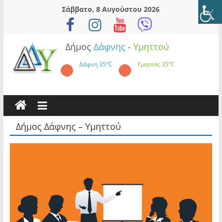
Skip
Σάββατο, 8 Αυγούστου 2026
to
content
Δήμος
Δάφνης
-
Υμηττού
Δάφνη
35°C
Υμηττός
35°C
Δήμος Δάφνης – Υμηττού