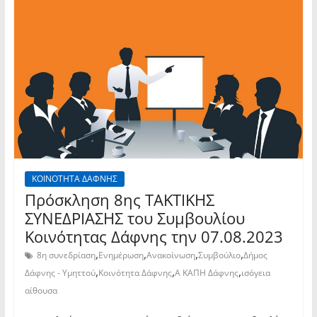
ΚΟΙΝΟΤΗΤΑ ΔΑΦΝΗΣ
Πρόσκληση 8ης TAKTIKHΣ
ΣΥΝΕΔΡΙΑΣΗΣ του Συμβουλίου
Κοινότητας Δάφνης την 07.08.2023
,
,
,
,
8η συνεδρίαση
Ενημέρωση
Ανακοίνωση
Συμβούλιο
Δήμος
,
,
,
Δάφνης - Υμηττού
Κοινότητα Δάφνης
Α ΚΑΠΗ Δάφνης
ισόγεια
αίθουσα