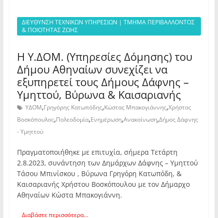
ΔΙΕΥΘΥΝΣΗ ΤΕΧΝΙΚΩΝ ΥΠΗΡΕΣΙΩΝ | ΤΜΗΜΑ ΠΕΡΙΒΑΛΛΟΝΤΟΣ
& ΠΟΙΟΤΗΤΑΣ ΖΩΗΣ
Η Υ.ΔΟΜ. (Υπηρεσίες Δόμησης) του
Δήμου Αθηναίων συνεχίζει να
εξυπηρετεί τους Δήμους Δάφνης –
Υμηττού, Βύρωνα & Καισαριανής
,
,
,
ΥΔΟΜ
Γρηγόρης Κατωπόδης
Κώστας Μπακογιάννης
Χρήστος
,
,
,
,
Βοσκόπουλος
Πολεοδομία
Ενημέρωση
Ανακοίνωση
Δήμος Δάφνης
- Υμηττού
Πραγματοποιήθηκε με επιτυχία, σήμερα Τετάρτη
2.8.2023, συνάντηση των Δημάρχων Δάφνης – Υμηττού
Τάσου Μπινίσκου , Βύρωνα Γρηγόρη Κατωπόδη, &
Καισαριανής Χρήστου Βοσκόπουλου με τον Δήμαρχο
Αθηναίων Κώστα Μπακογιάννη.
Διαβάστε περισσότερα...