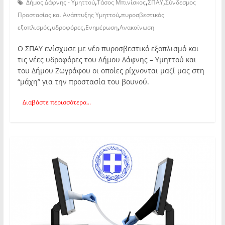
,
,
,
Δήμος Δάφνης - Υμηττού
Τάσος Μπινίσκος
ΣΠΑΥ
Σύνδεσμος
,
Προστασίας και Ανάπτυξης Υμηττού
πυροσβεστικός
,
,
,
εξοπλισμός
υδροφόρες
Ενημέρωση
Ανακοίνωση
Ο ΣΠΑΥ ενίσχυσε με νέο πυροσβεστικό εξοπλισμό και
τις νέες υδροφόρες του Δήμου Δάφνης – Υμηττού και
του Δήμου Ζωγράφου οι οποίες ρίχνονται μαζί μας στη
“μάχη” για την προστασία του βουνού.
Διαβάστε περισσότερα...