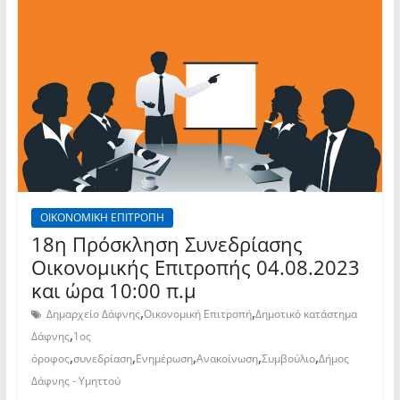
ΟΙΚΟΝΟΜΙΚΗ ΕΠΙΤΡΟΠΗ
18η Πρόσκληση Συνεδρίασης
Οικονομικής Επιτροπής 04.08.2023
και ώρα 10:00 π.μ
,
,
Δημαρχείο Δάφνης
Οικονομική Επιτροπή
Δημοτικό κατάστημα
,
Δάφνης
1ος
,
,
,
,
,
όροφος
συνεδρίαση
Ενημέρωση
Ανακοίνωση
Συμβούλιο
Δήμος
Δάφνης - Υμηττού