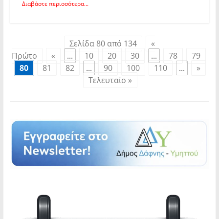
Διαβάστε περισσότερα...
Σελίδα 80 από 134
«
Πρώτο
«
...
10
20
30
...
78
79
80
81
82
...
90
100
110
...
»
Τελευταίο »