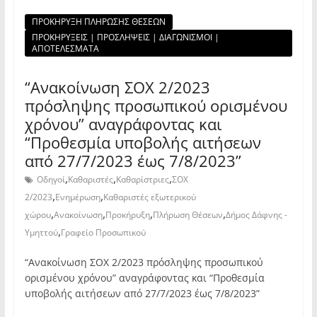
ΠΡΟΚΗΡΥΞΗ ΠΛΗΡΩΣΗΣ ΘΕΣΕΩΝ
ΠΡΟΚΗΡΥΞΕΙΣ | ΠΡΟΣΛΗΨΕΙΣ | ΔΙΑΓΩΝΙΣΜΟΙ |
ΑΠΟΤΕΛΕΣΜΑΤΑ
“Ανακοίνωση ΣΟΧ 2/2023
πρόσληψης προσωπικού ορισμένου
χρόνου” αναγράφοντας και
“Προθεσμία υποβολής αιτήσεων
από 27/7/2023 έως 7/8/2023”
,
,
,
Οδηγοί
Καθαριστές
Καθαρίστριες
ΣΟΧ
,
,
2/2023
Ενημέρωση
Καθαριστές εξωτερικού
,
,
,
,
χώρου
Ανακοίνωση
Προκήρυξη
Πλήρωση Θέσεων
Δήμος Δάφνης -
,
Υμηττού
Γραφείο Προσωπικού
“Ανακοίνωση ΣΟΧ 2/2023 πρόσληψης προσωπικού
ορισμένου χρόνου” αναγράφοντας και “Προθεσμία
υποβολής αιτήσεων από 27/7/2023 έως 7/8/2023”