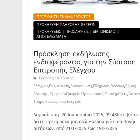
ΠΡΟΣΚΛΗΣΗ ΕΝΔΙΑΦΕΡΟΝΤΟΣ
ΠΡΟΚΗΡΥΞΗ ΠΛΗΡΩΣΗΣ ΘΕΣΕΩΝ
ΠΡΟΚΗΡΥΞΕΙΣ | ΠΡΟΣΛΗΨΕΙΣ | ΔΙΑΓΩΝΙΣΜΟΙ |
ΑΠΟΤΕΛΕΣΜΑΤΑ
Πρόσκληση εκδήλωσης
ενδιαφέροντος για την Σύσταση
Επιτροπής Ελέγχου
Σύσταση Επιτροπής
,
,
,
,
Ελέγχου
Ενημέρωση
Ανακοίνωση
Πλήρωση Θέσεων
Δήμος
,
,
,
Δάφνης - Υμηττού
Γραφείο Προσωπικού
Προκηρύξεις
Αυτοτ
Τμήμα Εσωτερικού Ελέγχου
Δημοσίευση: 20 Ιανουαρίου 2025, 09:48Κατεβάστε
δείτε την πρόσκληση εδώ Ημερομηνία υποβολής
αιτήσεων, από 21/1/2025 έως 19/2/2025