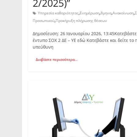
2/2025)”
,
,
,
,
Υπηρεσία καθαριότητας
Ενημέρωση
8μηνα
Ανακοίνωση
Σ
,
Προσωπικού
Προκήρυξη πλήρωσης θέσεων
Δημοσίευση: 26 Ιανουαρίου 2026, 13:45Κατεβάστε 
έντυπο ΣΟΧ 2 ΔΕ – ΥΕ εδώ Κατεβάστε και δείτε τ
υπεύθυνη
Διαβάστε περισσότερα...