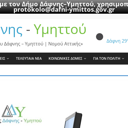
 με τον Δήμο Δάφνης–Υμηττού, χρησιμοπ
protokolo@dafni-ymittos.gov.gr
νης
-
Υμηττού
Δάφνη
29
υ Δάφνης – Υμηττού | Νομού Αττικής»
ΕΙΣ
ΤΕΛΕΥΤΑΙΑ ΝΕΑ
ΚΟΙΝΩΝΙΚΕΣ ΔΟΜΕΣ
ΓΙΑ ΤΟΝ ΠΟΛΙΤΗ