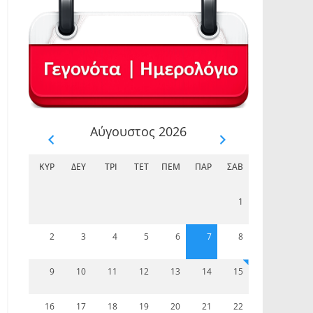
Αύγουστος 2026
ΚΥΡ
ΔΕΥ
ΤΡΊ
ΤΕΤ
ΠΈΜ
ΠΑΡ
ΣΆΒ
1
2
3
4
5
6
7
8
9
10
11
12
13
14
15
16
17
18
19
20
21
22