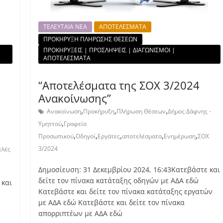
ΤΕΛΕΥΤΑΙΑ ΝΕΑ
ΑΠΟΤΕΛΕΣΜΑΤΑ
ΠΡΟΚΗΡΥΞΗ ΠΛΗΡΩΣΗΣ ΘΕΣΕΩΝ
ΠΡΟΚΗΡΥΞΕΙΣ | ΠΡΟΣΛΗΨΕΙΣ | ΔΙΑΓΩΝΙΣΜΟΙ |
ΑΠΟΤΕΛΕΣΜΑΤΑ
“Αποτελέσματα της ΣΟΧ 3/2024
Ανακοίνωσης”
,
,
,
Ανακοίνωση
Προκήρυξη
Πλήρωση Θέσεων
Δήμος Δάφνης -
,
Υμηττού
Γραφείο
,
,
,
,
,
Προσωπικού
Οδηγοί
Εργάτες
αποτελέσματα
Ενημέρωση
ΣΟΧ
3/2024
ελές
Δημοσίευση: 31 Δεκεμβρίου 2024, 16:43Κατεβάστε και
δείτε τον πίνακα κατάταξης οδηγών με ΑΔΑ εδώ
 και
Κατεβάστε και δείτε τον πίνακα κατάταξης εργατών
με ΑΔΑ εδώ Κατεβάστε και δείτε τον πίνακα
απορριπτέων με ΑΔΑ εδώ