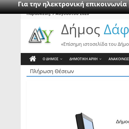
Για την ηλεκτρονική επικοινωνία
Skip
Παρασκευή, 7 Αυγούστου 2026
to
Δήμος
Δάφ
content
«Επίσημη ιστοσελίδα του Δήμο
Ο ΔΗΜΟΣ
ΔΗΜΟΤΙΚΗ ΑΡΧΗ
ΑΝΑΚΟΙΝΩΣ
Πλήρωση Θέσεων