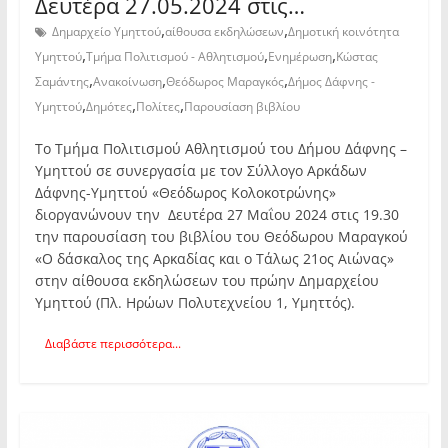
Δευτέρα 27.05.2024 στις…
,
,
Δημαρχείο Υμηττού
αίθουσα εκδηλώσεων
Δημοτική κοινότητα
,
,
,
Υμηττού
Τμήμα Πολιτισμού - Αθλητισμού
Ενημέρωση
Κώστας
,
,
,
Σαμάντης
Ανακοίνωση
Θεόδωρος Μαραγκός
Δήμος Δάφνης -
,
,
,
Υμηττού
Δημότες
Πολίτες
Παρουσίαση βιβλίου
Το Τμήμα Πολιτισμού Αθλητισμού του Δήμου Δάφνης –
Υμηττού σε συνεργασία με τον Σύλλογο Αρκάδων
Δάφνης-Υμηττού «Θεόδωρος Κολοκοτρώνης»
διοργανώνουν την Δευτέρα 27 Μαΐου 2024 στις 19.30
την παρουσίαση του βιβλίου του Θεόδωρου Μαραγκού
«Ο δάσκαλος της Αρκαδίας και ο Τάλως 21ος Αιώνας»
στην αίθουσα εκδηλώσεων του πρώην Δημαρχείου
Υμηττού (Πλ. Ηρώων Πολυτεχνείου 1, Υμηττός).
Διαβάστε περισσότερα...