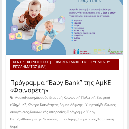
ΚΕΝΤΡΟ ΚΟΙΝΟΤΗΤΑΣ | ΕΠΙΔΟΜΑ ΕΛΑΧΙΣΤΟΥ ΕΓΓΥΗΜΕΝΟΥ
ΕΙΣΟΔΗΜΑΤΟΣ (ΚΕΑ)
Πρόγραμμα “Baby Bank” της ΑμΚΕ
«Φαιναρέτη»
,
,
,
Ανακοίνωση
Δωρεάν διανομή
Κοινωνική Πολιτική
βρεφικά
,
,
,
,
είδη
ΑμΚΕ
Κέντρο Κοινότητας
Δήμος Δάφνης - Υμηττού
Ευάλωτες
,
,
οικογένειες
Κοινωνικές υπηρεσίες
Πρόγραμμα “Baby
,
,
,
,
Bank”
«Φαιναρέτη»
Νικόλαος Ε. Τσιλίφης
Ενημέρωση
Κοινωνική
δομή