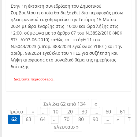
Στην 1η έκτακτη συνεδρίαση του Δημοτικού
Συμβουλίου η οποία θα διεξαχθεί δια περιφοράς μέσω
ηλεκτρονικού ταχυδρομείου την Τετάρτη 15 Μαΐου
2024 με ώρα έναρξης στις 10:00 και ώρα λήξης στις
12:00, σύμφωνα με το άρθρο 67 του Ν.3852/2010 (ΦΕΚ
87/τ.Α’/07-06-2010) καθώς και το άρθ.11 του
Ν.5043/2023 (υπ’αρ. 488/2023 εγκύκλιος ΥΠΕΣ ) και την
αριθμ. 98/2024 εγκύκλιο του ΥΠΕΣ για συζήτηση και
λήψη απόφασης στο μοναδικό θέμα της ημερήσιας
διάταξης.
Διαβάστε περισσότερα...
Σελίδα 62 από 134
«
Πρώτο
«
...
10
20
30
...
60
61
62
63
64
...
70
80
90
...
»
Τ
ελευταίο »