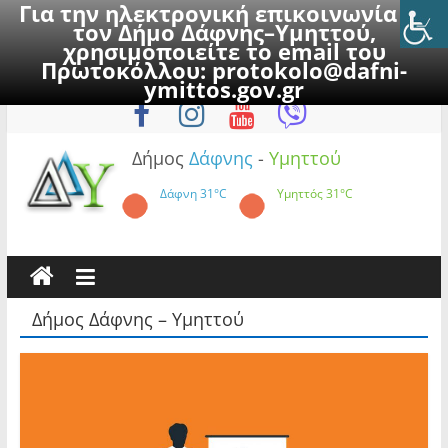
Για την ηλεκτρονική επικοινωνία με
τον Δήμο Δάφνης–Υμηττού,
χρησιμοποιείτε το email του
Πρωτοκόλλου:
protokolo@dafni-
Skip
Κυριακή, 9 Αυγούστου 2026
ymittos.gov.gr
to
content
Δήμος
Δάφνης
-
Υμηττού
Δάφνη
31°C
Υμηττός
31°C
Δήμος Δάφνης – Υμηττού