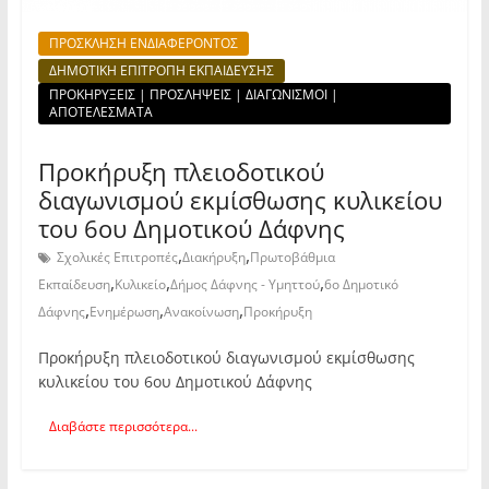
ΠΡΟΣΚΛΗΣΗ ΕΝΔΙΑΦΕΡΟΝΤΟΣ
ΔΗΜΟΤΙΚΗ ΕΠΙΤΡΟΠΗ ΕΚΠΑΙΔΕΥΣΗΣ
ΠΡΟΚΗΡΥΞΕΙΣ | ΠΡΟΣΛΗΨΕΙΣ | ΔΙΑΓΩΝΙΣΜΟΙ |
ΑΠΟΤΕΛΕΣΜΑΤΑ
Προκήρυξη πλειοδοτικού
διαγωνισμού εκμίσθωσης κυλικείου
του 6ου Δημοτικού Δάφνης
,
,
Σχολικές Επιτροπές
Διακήρυξη
Πρωτοβάθμια
,
,
,
Εκπαίδευση
Κυλικείο
Δήμος Δάφνης - Υμηττού
6ο Δημοτικό
,
,
,
Δάφνης
Ενημέρωση
Ανακοίνωση
Προκήρυξη
Προκήρυξη πλειοδοτικού διαγωνισμού εκμίσθωσης
κυλικείου του 6ου Δημοτικού Δάφνης
Διαβάστε περισσότερα...