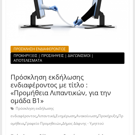
ΠΡΟΣΚΛΗΣΗ ΕΝΔΙΑΦΕΡΟΝΤΟΣ
ΠΡΟΚΗΡΥΞΕΙΣ | ΠΡΟΣΛΗΨΕΙΣ | ΔΙΑΓΩΝΙΣΜΟΙ |
ΑΠΟΤΕΛΕΣΜΑΤΑ
Πρόσκληση εκδήλωσης
ενδιαφέροντος με τίτλο :
«Προμήθεια Λιπαντικών, για την
ομάδα Β1»
Πρόσκληση εκδήλωσης
,
,
,
,
,
ενδιαφέροντος
Λιπαντικά
Ενημέρωση
Ανακοίνωση
Προκήρυξη
Πρ
,
,
ομήθεια
Γραφείο Προμηθειών
Δήμος Δάφνης - Υμηττού