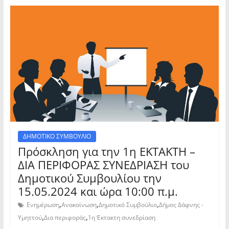
ΔΗΜΟΤΙΚΟ ΣΥΜΒΟΥΛΙΟ
Πρόσκληση για την 1η ΕΚΤΑΚΤΗ –
ΔΙΑ ΠΕΡΙΦΟΡΑΣ ΣΥΝΕΔΡΙΑΣΗ του
Δημοτικού Συμβουλίου την
15.05.2024 και ώρα 10:00 π.μ.
,
,
,
Ενημέρωση
Ανακοίνωση
Δημοτικό Συμβούλιο
Δήμος Δάφνης -
,
,
Υμηττού
Δια περιφοράς
1η Έκτακτη συνεδρίαση