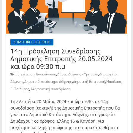
ΔΗΜΟΤΙΚΗ ΕΠΙΤΡΟΠΗ
14η Πρόσκληση Συνεδρίασης
Δημοτικής Επιτροπής 20.05.2024
και ώρα 09:30 π.μ
,
,
,
Ενημέρωση
Ανακοίνωση
Δήμος Δάφνης - Υμηττού
Δημαρχείο
,
,
,
Δάφνης
Δημοτικό κατάστημα Δάφνης
Δημοτική Επιτροπή
Νικόλαος
,
Ε. Τσιλίφης
14η τακτική συνεδρίαση
Την Δευτέρα 20 Μαΐου 2024 και ώρα 9:30, σε 14η
συνεδρίαση (τακτική) της Δημοτικής Επιτροπής που θα
γίνει στο Δημοτικό Κατάστημα Δάφνης, στο γραφείο
Δημάρχου 1ος όροφος, Έλλης 16 & Κανάρη, για
συζήτηση και λήψη απόφασης στα παρακάτω θέματα