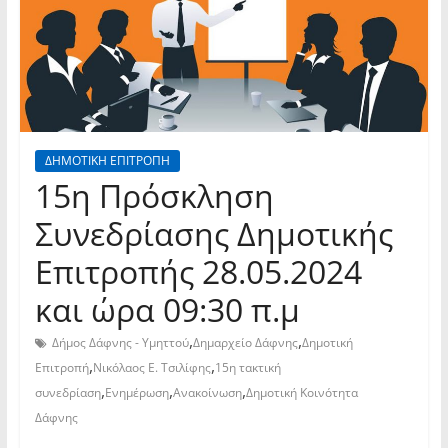
ΔΗΜΟΤΙΚΗ ΕΠΙΤΡΟΠΗ
15η Πρόσκληση
Συνεδρίασης Δημοτικής
Επιτροπής 28.05.2024
και ώρα 09:30 π.μ
,
,
Δήμος Δάφνης - Υμηττού
Δημαρχείο Δάφνης
Δημοτική
,
,
Επιτροπή
Νικόλαος Ε. Τσιλίφης
15η τακτική
,
,
,
συνεδρίαση
Ενημέρωση
Ανακοίνωση
Δημοτική Κοινότητα
Δάφνης