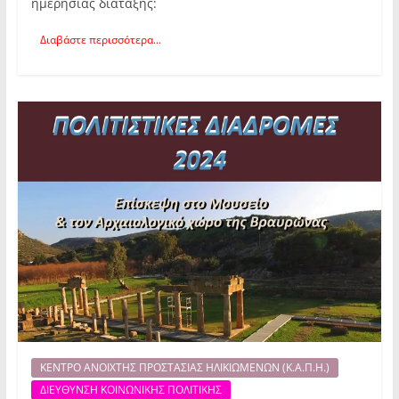
ημερήσιας διάταξης:
Διαβάστε περισσότερα...
ΚΕΝΤΡΟ ΑΝΟΙΧΤΗΣ ΠΡΟΣΤΑΣΙΑΣ ΗΛΙΚΙΩΜΕΝΩΝ (Κ.Α.Π.Η.)
ΔΙΕΥΘΥΝΣΗ ΚΟΙΝΩΝΙΚΗΣ ΠΟΛΙΤΙΚΗΣ