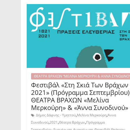
ΘΕΑΤΡΑ ΒΡΑΧΩΝ “ΜΕΛΙΝΑ ΜΕΡΚΟΥΡΗ & ΑΝΝΑ ΣΥΝΟΔΙΝΟ
Φεστιβάλ «Στη Σκιά Των Βράχων
2021» (Πρόγραμμα Σεπτεμβρίου)
ΘΕΑΤΡΑ ΒΡΑΧΩΝ «Μελίνα
Μερκούρη» & «Άννα Συνοδινού»
,
,
Δήμος Δάφνης - Υμηττού
Μελίνα Μερκούρη
Άννα
,
,
,
Συνοδινού
2021
Θέατρα Βράχων
Πρόγραμμα
,
,
,
Σεπτεμβρίου
Ενημέρωση
Ανακοίνωση
Φεστιβάλ Θεάτρου