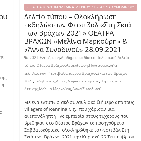
ΘΕΑΤΡΑ ΒΡΑΧΩΝ “ΜΕΛΙΝΑ ΜΕΡΚΟΥΡΗ & ΑΝΝΑ ΣΥΝΟΔΙΝΟΥ”
του
Δελτίο τύπου – Ολοκλήρωση
εκδηλώσεων Φεστιβάλ «Στη Σκιά
Των Βράχων 2021» ΘΕΑΤΡΑ
ΒΡΑΧΩΝ «Μελίνα Μερκούρη» &
«Άννα Συνοδινού» 28.09.2021
,
,
,
ης
2021
Ενημέρωση
Διαδημοτικό δίκτυο Πολιτισμού
Δελτίο
,
,
,
,
τύπου
Θέατρα Βράχων
Ανακοίνωση
Πολιτισμός
λήξη
,
,
εκδηλώσεων
Φεστιβάλ Θεάτρου Βράχων
Σκια των Βράχων
της
,
,
,
2021
Εκδηλώσεις
Δήμος Δάφνης - Υμηττού
Περιφέρεια
ση
,
,
Αττικής
Μελίνα Μερκούρη
Άννα Συνοδινού
η
Με ένα εντυπωσιακό συναυλιακό διήμερο από τους
Villagers of Ioannina City, που χάρισαν μια
αι
ανεπανάληπτη live εμπειρία στους τυχερούς που
βρέθηκαν στο Θέατρο Βράχων το προηγούμενο
Σαββατοκύριακο, ολοκληρώθηκε το Φεστιβάλ Στη
Σκιά των Βράχων 2021 την Κυριακή 26 Σεπτεμβρίου.