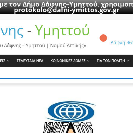
 με τον Δήμο Δάφνης–Υμηττού, χρησιμοπ
protokolo@dafni-ymittos.gov.gr
νης
-
Υμηττού
Δάφνη
36
υ Δάφνης – Υμηττού | Νομού Αττικής»
ΕΙΣ
ΤΕΛΕΥΤΑΙΑ ΝΕΑ
ΚΟΙΝΩΝΙΚΕΣ ΔΟΜΕΣ
ΓΙΑ ΤΟΝ ΠΟΛΙΤΗ