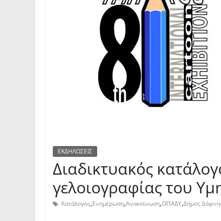
ΕΚΔΗΛΩΣΕΙΣ
Διαδικτυακός κατάλογο
γελοιογραφίας του Υμ
,
,
,
,
Κατάλογος
Ενημέρωση
Ανακοίνωση
ΟΠΑΔΥ
Δήμος Δάφνη