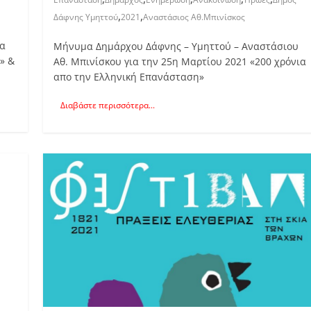
,
,
Δάφνης Υμηττού
2021
Αναστάσιος Αθ.Μπινίσκος
μα
Μήνυμα Δημάρχου Δάφνης – Υμηττού – Αναστάσιου
» &
Αθ. Μπινίσκου για την 25η Μαρτίου 2021 «200 χρόνια
απο την Ελληνική Επανάσταση»
Διαβάστε περισσότερα...