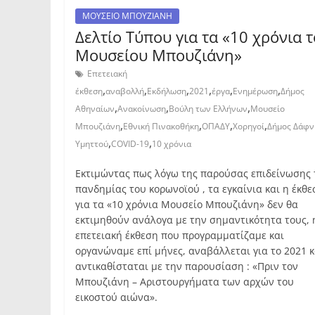
ΜΟΥΣΕΙΟ ΜΠΟΥΖΙΑΝΗ
Δελτίο Τύπου για τα «10 χρόνια 
Μουσείου Μπουζιάνη»
Επετειακή
,
,
,
,
,
,
έκθεση
αναβολλή
Εκδήλωση
2021
έργα
Ενημέρωση
Δήμος
,
,
,
Αθηναίων
Ανακοίνωση
Βούλη των Ελλήνων
Μουσείο
,
,
,
,
Μπουζιάνη
Εθνική Πινακοθήκη
ΟΠΑΔΥ
Χορηγοί
Δήμος Δάφν
,
,
Υμηττού
COVID-19
10 χρόνια
Εκτιμώντας πως λόγω της παρούσας επιδείνωσης 
πανδημίας του κορωνοϊού , τα εγκαίνια και η έκθε
για τα «10 χρόνια Μουσείο Μπουζιάνη» δεν θα
εκτιμηθούν ανάλογα με την σημαντικότητα τους, 
επετειακή έκθεση που προγραμματίζαμε και
οργανώναμε επί μήνες, αναβάλλεται για το 2021 κ
αντικαθίσταται με την παρουσίαση : «Πριν τον
Μπουζιάνη – Αριστουργήματα των αρχών του
εικοστού αιώνα».