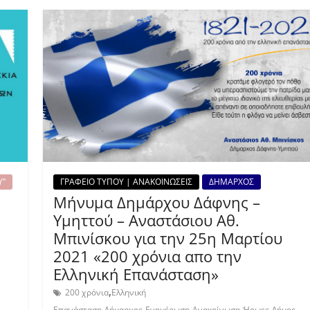
Υ”
ΓΡΑΦΕΙΟ ΤΥΠΟΥ | ΑΝΑΚΟΙΝΩΣΕΙΣ
ΔΗΜΑΡΧΟΣ
Μήνυμα Δημάρχου Δάφνης –
Υμηττού – Αναστάσιου Αθ.
Μπινίσκου για την 25η Μαρτίου
2021 «200 χρόνια απο την
Ελληνική Επανάσταση»
,
200 χρόνια
Ελληνική
,
,
,
,
,
Επανάσταση
Δήμαρχος
Ενημέρωση
Ανακοίνωση
Ήρωες
Δήμος