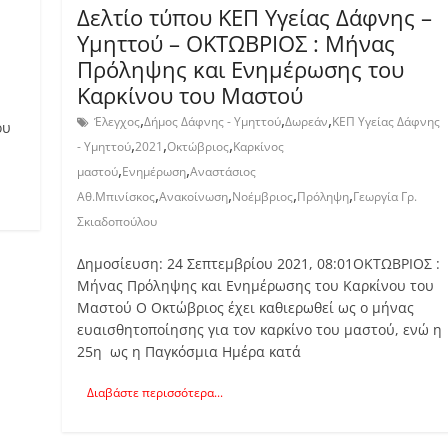
Δελτίο τύπου ΚΕΠ Υγείας Δάφνης –
Υμηττού – ΟKΤΩΒΡΙΟΣ : Μήνας
Πρόληψης και Ενημέρωσης του
Καρκίνου του Μαστού
,
,
,
Έλεγχος
Δήμος Δάφνης - Υμηττού
Δωρεάν
ΚΕΠ Υγείας Δάφνης
ου
,
,
,
- Υμηττού
2021
Οκτώβριος
Καρκίνος
,
,
μαστού
Ενημέρωση
Αναστάσιος
,
,
,
,
Αθ.Μπινίσκος
Ανακοίνωση
Νοέμβριος
Πρόληψη
Γεωργία Γρ.
Σκιαδοπούλου
Δημοσίευση: 24 Σεπτεμβρίου 2021, 08:01ΟKΤΩΒΡΙΟΣ :
Μήνας Πρόληψης και Ενημέρωσης του Καρκίνου του
Μαστού Ο Οκτώβριος έχει καθιερωθεί ως ο μήνας
ευαισθητοποίησης για τον καρκίνο του μαστού, ενώ η
25η ως η Παγκόσμια Ημέρα κατά
Διαβάστε περισσότερα...