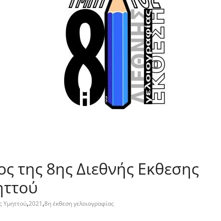
ς της 8ης Διεθνής Εκθεσης
ηττού
,
,
ς Υμηττού
2021
8η έκθεση γελοιογραφίας