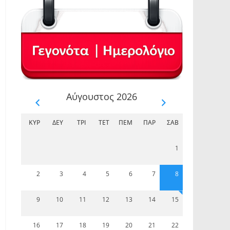
Αύγουστος 2026
ΚΥΡ
ΔΕΥ
ΤΡΊ
ΤΕΤ
ΠΈΜ
ΠΑΡ
ΣΆΒ
1
2
3
4
5
6
7
8
9
10
11
12
13
14
15
16
17
18
19
20
21
22