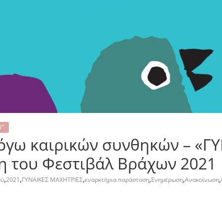
Υ”
όγω καιρικών συνθηκών – «Γ
η του Φεστιβάλ Βράχων 2021
,
,
,
,
,
,
ού
2021
ΓΥΝΑΙΚΕΣ ΜΑΧΗΤΡΙΕΣ
εναρκτήρια παράσταση
Ενημέρωση
Ανακοίνωση