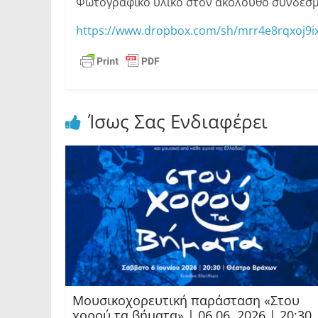
Φωτογραφικό υλικό στον ακόλουθο σύνδεσμ
https://www.dropbox.com/sh/mrr4e8rqxoj
Ίσως Σας Ενδιαφέρει
Μουσικοχορευτική παράσταση «Στου
χορού τα βήματα» | 06.06. 2026 | 20:30