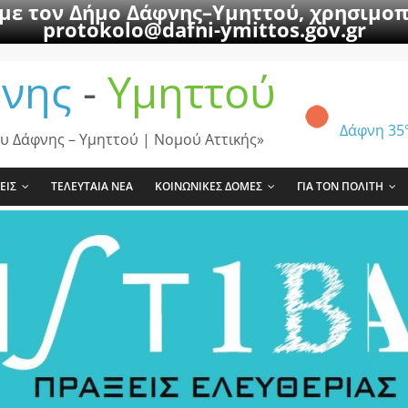
 με τον Δήμο Δάφνης–Υμηττού, χρησιμοπ
protokolo@dafni-ymittos.gov.gr
νης
-
Υμηττού
Δάφνη
35
υ Δάφνης – Υμηττού | Νομού Αττικής»
ΕΙΣ
ΤΕΛΕΥΤΑΙΑ ΝΕΑ
ΚΟΙΝΩΝΙΚΕΣ ΔΟΜΕΣ
ΓΙΑ ΤΟΝ ΠΟΛΙΤΗ