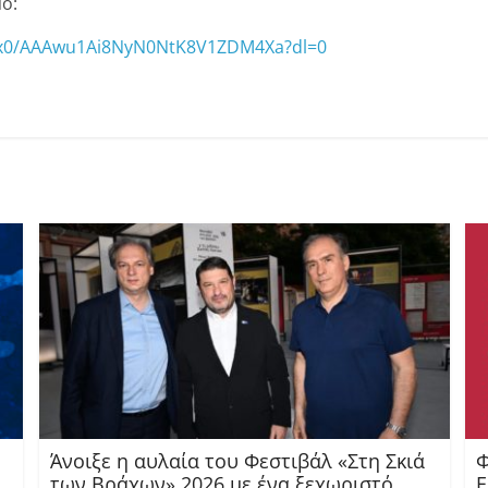
ο:
9ix0/AAAwu1Ai8NyN0NtK8V1ZDM4Xa?dl=0
Άνοιξε η αυλαία του Φεστιβάλ «Στη Σκιά
Φ
των Βράχων» 2026 με ένα ξεχωριστό
Ε