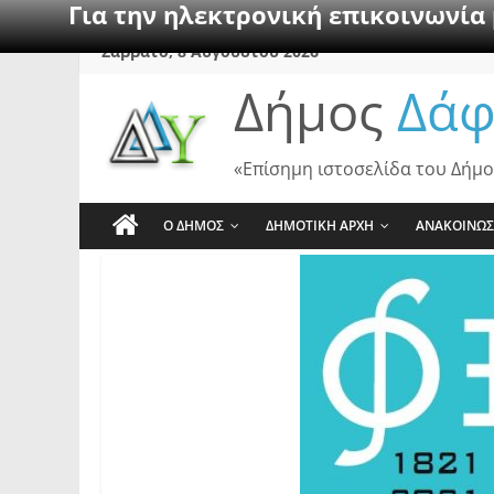
Για την ηλεκτρονική επικοινωνία
Skip
Σάββατο, 8 Αυγούστου 2026
to
Δήμος
Δάφ
content
«Επίσημη ιστοσελίδα του Δήμο
Ο ΔΗΜΟΣ
ΔΗΜΟΤΙΚΗ ΑΡΧΗ
ΑΝΑΚΟΙΝΩΣ