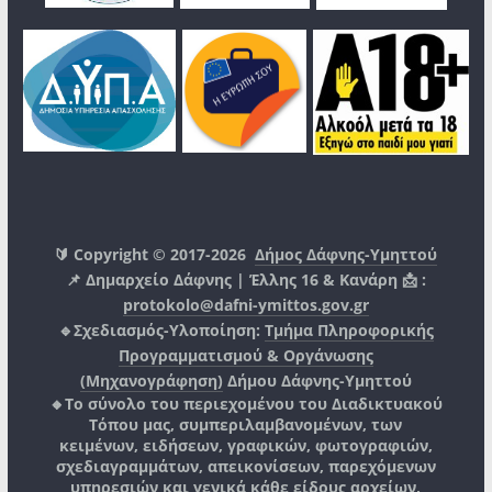
🔰 Copyright © 2017-2026
Δήμος Δάφνης-Υμηττού
📌 Δημαρχείο Δάφνης | Έλλης 16 & Κανάρη 📩 :
protokolo@dafni-ymittos.gov.gr
🔹Σχεδιασμός-Υλοποίηση:
Τμήμα Πληροφορικής
Προγραμματισμού & Οργάνωσης
(Μηχανογράφηση)
Δήμου Δάφνης-Υμηττού
🔸Το σύνολο του περιεχομένου του Διαδικτυακού
Τόπου μας, συμπεριλαμβανομένων, των
κειμένων, ειδήσεων, γραφικών, φωτογραφιών,
σχεδιαγραμμάτων, απεικονίσεων, παρεχόμενων
υπηρεσιών και γενικά κάθε είδους αρχείων,