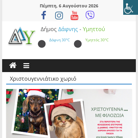
Skip
Πέμπτη, 6 Αυγούστου 2026
to
content
Δήμος
Δάφνης
-
Υμηττού
Δάφνη
30°C
Υμηττός
30°C
Χριστουγεννιάτικο χωριό