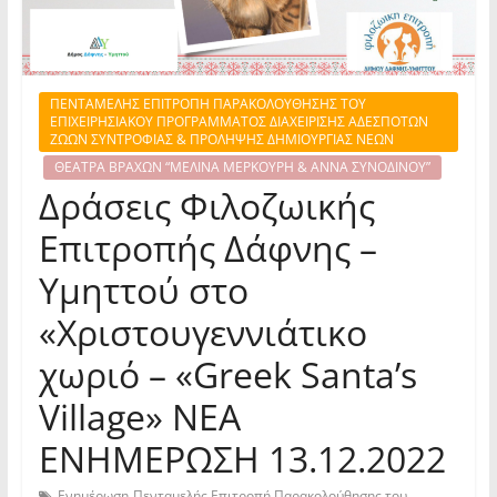
ΠΕΝΤΑΜΕΛΗΣ ΕΠΙΤΡΟΠΗ ΠΑΡΑΚΟΛΟΥΘΗΣΗΣ ΤΟΥ
ΕΠΙΧΕΙΡΗΣΙΑΚΟΥ ΠΡΟΓΡΑΜΜΑΤΟΣ ΔΙΑΧΕΙΡΙΣΗΣ ΑΔΕΣΠΟΤΩΝ
ΖΩΩΝ ΣΥΝΤΡΟΦΙΑΣ & ΠΡΟΛΗΨΗΣ ΔΗΜΙΟΥΡΓΙΑΣ ΝΕΩΝ
ΘΕΑΤΡΑ ΒΡΑΧΩΝ “ΜΕΛΙΝΑ ΜΕΡΚΟΥΡΗ & ΑΝΝΑ ΣΥΝΟΔΙΝΟΥ”
Δράσεις Φιλοζωικής
Επιτροπής Δάφνης –
Υμηττού στο
«Χριστουγεννιάτικο
χωριό – «Greek Santa’s
Village» ΝΕΑ
ΕΝΗΜΕΡΩΣΗ 13.12.2022
,
Ενημέρωση
Πενταμελής Επιτροπή Παρακολούθησης του