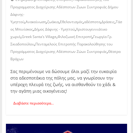
Προγραμματος Διαχείρισης Αδέσποτων Ζωων Συντροφιάς Δήμου
Δάφνης-
,
,
,
,
,
,
Υμηττού
Ανακοίνωση
ζωάκια
Εθελοντισμός
αδέσποτα
Δράσεις
Τάσ
,
,
ος Μπινίσκος
Δήμος Δάφνης - Υμηττού
Χριστουγεννιάτικο
,
,
,
χωριό
Greek Santa’s Village
Φιλοζωική Επιτροπή
Γεωργία Γρ.
,
Σκιαδοπούλου
Πενταμελούς Επιτροπής Παρακολούθησης του
,
Προγράμματος Διαχείρισης Αδέσποτων Ζώων Συντροφιάς
Θέατρα
Βράχων
Σας περιμένουμε να δώσουμε όλοι μαζί την ευκαιρία
στα αδεσποτάκια της πόλης μας, να γνωρίσουν την
υπέροχη πλευρά της ζωής, να αισθανθούν το χάδι &
την αγάπη μιας οικογένειας!
Διαβάστε περισσότερα...